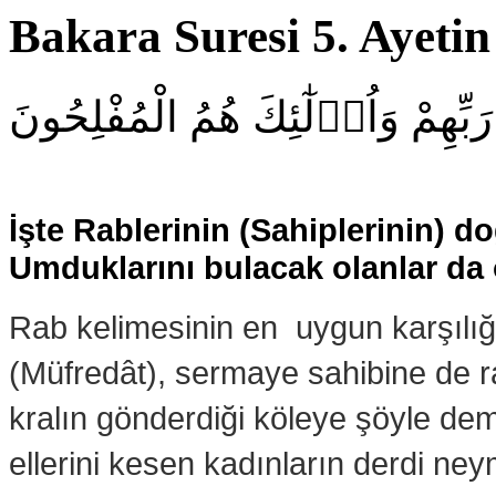
Bakara Suresi 5. Ayetin 
ِّهِمْ وَاُو۬لٰٓئِكَ هُمُ الْمُفْلِحُونَ
İşte Rablerinin (Sahiplerinin) d
Umduklarını bulacak olanlar da o
Rab kelimesinin en uygun karşılığı
(Müfredât), sermaye sahibine de r
kralın gönderdiği köleye şöyle dem
ellerini kesen kadınların derdi ne