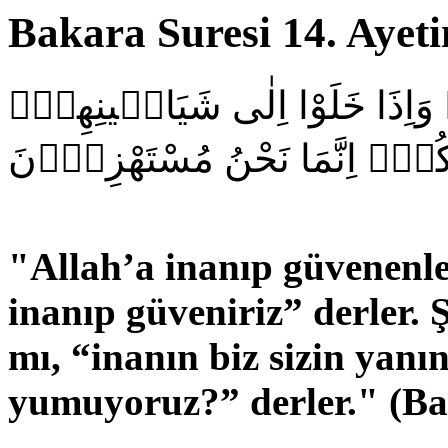
Bakara Suresi 14. Ayetin
َاۚ وَاِذَا خَلَوْا اِلٰى شَيَاط۪ينِهِمْۙ
َعَكُمْۙ اِنَّمَا نَحْنُ مُسْتَهْزِؤُ۫نَ
"Allah’a inanıp güvenenle
inanıp güveniriz” derler. 
mı, “inanın biz sizin yanı
yumuyoruz?” derler
." (B