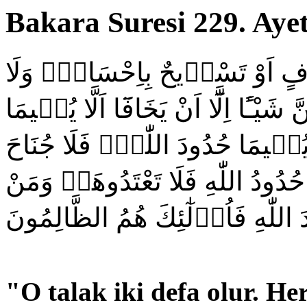
Bakara Suresi 229. Ayet
وفٍ اَوْ تَسْر۪يحٌ بِاِحْسَانٍۜ وَلَا
 شَيْـًٔا اِلَّٓا اَنْ يَخَافَٓا اَلَّا يُق۪يمَا
 يُق۪يمَا حُدُودَ اللّٰهِۙ فَلَا جُنَاحَ
دُودُ اللّٰهِ فَلَا تَعْتَدُوهَاۚ وَمَنْ
دَ اللّٰهِ فَاُو۬لٰٓئِكَ هُمُ الظَّالِمُونَ
"
O talak iki defa olur. He