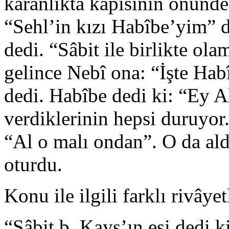
karanlıkta kapısının önünde
“Sehl’in kızı Habîbe’yim” d
dedi. “Sâbit ile birlikte ol
gelince Nebî ona: “İşte Hab
dedi. Habîbe dedi ki: “Ey A
verdiklerinin hepsi duruyor.
“Al o malı ondan”. O da ald
oturdu.
Konu ile ilgili farklı rivâyet
“Sâbit b. Kays’ın eşi dedi 