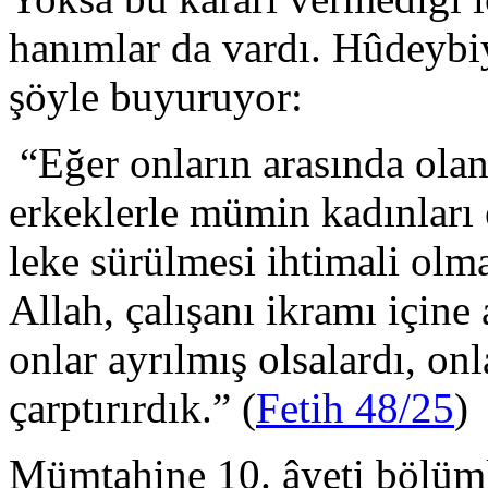
hanımlar da vardı. Hûdeybiye
şöyle buyuruyor:
“Eğer onların arasında ola
erkeklerle mümin kadınları
leke sürülmesi ihtimali olm
Allah, çalışanı ikramı içine
onlar ayrılmış olsalardı, onl
çarptırırdık.” (
Fetih 48/25
)
Mümtahine 10. âyeti bölüml