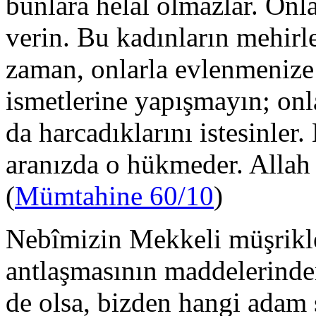
bunlara helal olmazlar. Onla
verin. Bu kadınların mehirle
zaman, onlarla evlenmenize 
ismetlerine yapışmayın; onla
da harcadıklarını istesinler
aranızda o hükmeder. Allah b
(
Mümtahine 60/10
)
Nebîmizin Mekkeli müşrikl
antlaşmasının maddelerinden
de olsa, bizden hangi adam s