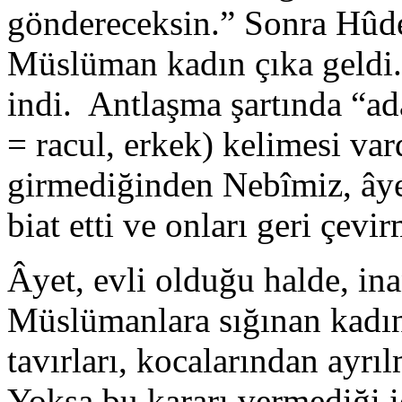
göndereceksin.” Sonra Hûd
Müslüman kadın çıka geldi.
indi. Antlaşma şartında “ada
= racul, erkek) kelimesi va
girmediğinden Nebîmiz, âyet
biat etti ve onları geri çevi
Âyet, evli olduğu halde, ina
Müslümanlara sığınan kadın
tavırları, kocalarından ayrıl
Yoksa bu kararı vermediği