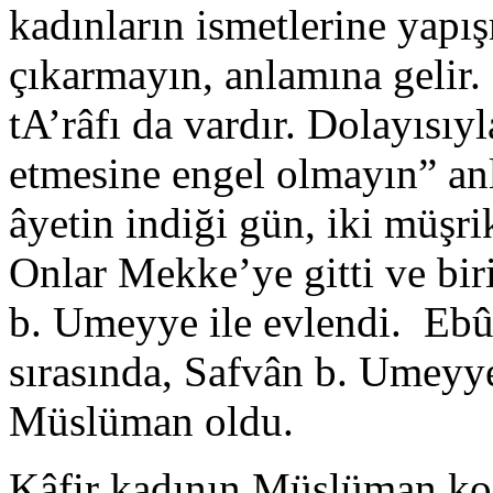
kadınların ismetlerine yapı
çıkarmayın, anlamına gelir.
tA’râfı da vardır. Dolayısıyl
etmesine engel olmayın” anl
âyetin indiği gün, iki müşrik
Onlar Mekke’ye gitti ve bir
b. Umeyye ile evlendi. Ebû
sırasında, Safvân b. Umeyy
Müslüman oldu.
Kâfir kadının Müslüman koc