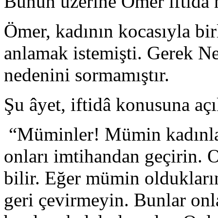
Bunun üzerine Ömer iftidâ 
Ömer, kadının kocasıyla bi
anlamak istemişti. Gerek N
nedenini sormamıştır.
Şu âyet, iftidâ konusuna açı
“Müminler! Mümin kadınlar 
onları imtihandan geçirin. O
bilir. Eğer mümin oldukların
geri çevirmeyin. Bunlar onl