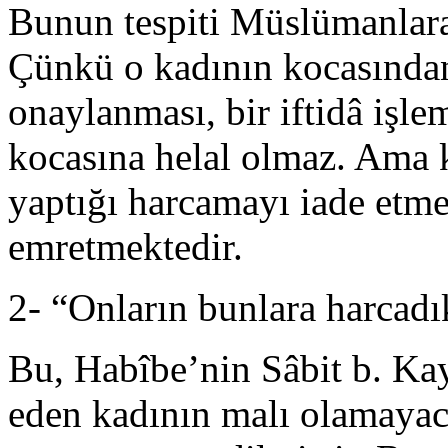
Bunun tespiti Müslümanlara
Çünkü o kadının kocasından
onaylanması, bir iftidâ işle
kocasına helal olmaz. Ama k
yaptığı harcamayı iade etm
emretmektedir.
2- “Onların bunlara harcadık
Bu, Habîbe’nin Sâbit b. Kay
eden kadının malı olamaya