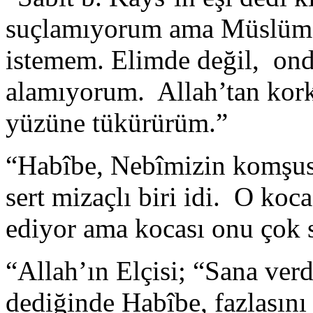
suçlamıyorum ama Müslüma
istemem. Elimde değil, ond
alamıyorum. Allah’tan kor
yüzüne tükürürüm.”
“Habîbe, Nebîmizin komşus
sert mizaçlı biri idi. O koc
ediyor ama kocası onu çok 
“Allah’ın Elçisi; “Sana ver
dediğinde Habîbe, fazlasını 