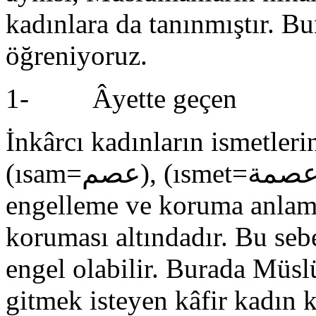
kadınlara da tanınmıştır. B
öğreniyoruz.
1- Âyette geçen
İnkârcı kadınların ismetler
(ısam=عصم), (ısmet=عصمة)’-in çoğuludur. Ismet Arapçada
engelleme ve koruma anlaml
koruması altındadır. Bu seb
engel olabilir. Burada Müs
gitmek isteyen kâfir kadın 