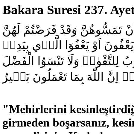
Bakara Suresi 237. Ayet
نْ تَمَسُّوهُنَّ وَقَدْ فَرَضْتُمْ لَهُنَّ
َعْفُونَ اَوْ يَعْفُوَا الَّذ۪ي بِيَدِه۪
َبُ لِلتَّقْوٰىۜ وَلَا تَنْسَوُا الْفَضْلَ
ْۜ اِنَّ اللّٰهَ بِمَا تَعْمَلُونَ بَص۪يرٌ
"Mehirlerini kesinleştirdiğ
girmeden boşarsanız, kesi