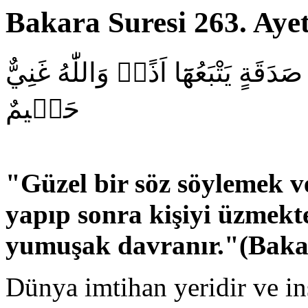
Bakara Suresi 263. Ayet
َقَةٍ يَتْبَعُهَٓا اَذًىۜ وَاللّٰهُ غَنِيٌّ
حَل۪يمٌ
"
G
üzel bir söz söylemek v
yapıp sonra kişiyi üzmekte
yumuşak davranır.
"(Baka
Dünya imtihan yeridir ve in