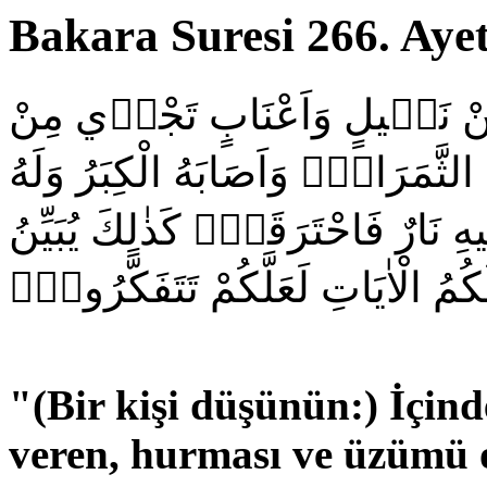
Bakara Suresi 266. Ayet
اَيَوَدُّ اَحَدُكُمْ اَنْ تَكُونَ لَهُ جَ
تَحْتِهَا الْاَنْهَارُۙ لَهُ ف۪يهَا مِنْ ك
ذُرِّيَّةٌ ضُعَفَٓاءُۖ فَاَصَابَهَٓا اِعْ
اللّٰهُ لَكُمُ الْاٰيَاتِ لَعَلَّكُمْ تَتَفَك
"
(Bir kişi düşünün:) İçin
veren, hurması ve üzümü o