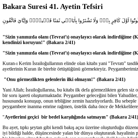
Bakara Suresi 41. Ayetin Tefsiri
ا تَكُونُٓوا اَوَّلَ كَافِرٍ بِه۪ۖ وَلَا تَشْتَرُوا بِاٰيَات۪ي ثَمَنًا قَل۪يلًاۘ وَاِيَّايَ فَاتَّقُونِ
"Sizin yanınızda olanı (Tevrat’ı) onaylayıcı olarak indirdiğime (
kendinizi koruyun!" (Bakara 2/41)
"Sizin yanınızda olanı (Tevrat’ı) onaylayıcı olarak indirdiğime (
Kuran-ı Kerim İsrailoğullarının elinde olan kitabı yani "Tevratı" tasd
ayetlerinin Kuran ile birebir örtüştüğünü görmekteyiz. Peygamberimiz 
"Onu görmezlikten gelenlerin ilki olmayın!" (Bakara 2/41)
Yani Allah; İsrailoğullarına, bu kitabı ilk defa görmezlikten gelen si
bir soru işareti oluşturmaktadır. Peygamber geleceğini bilen Yahudiler,
hususunda konuşup, onun tebliğine zemin hazırlıyorlardı. Bu sebeple H
peygambere inanma emrine rağmen, üstelik daha önce de Mekkelilere "T
"
Ayetlerimi geçici bir bedel karşılığında satmayın" (Bakara 2/41
Bu ayet, tıpkı şeytan gibi kendi bakış açısı üzerine oluşturduğu düze
iyi bildiği halde, düşüncesinde yalan bir dünya oluşturarak hayalinin 