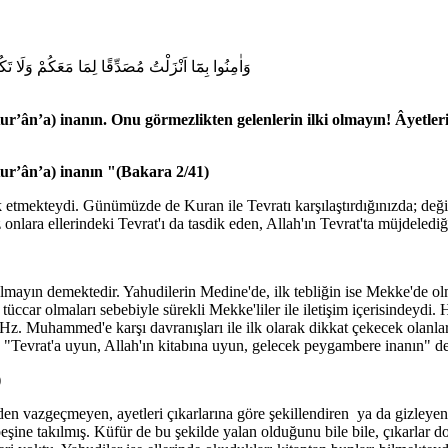
وَاٰمِنُوا بِمَٓا اَنْزَلْتُ مُصَدِّقًا لِمَا مَعَكُمْ وَلَ
Kur’ân’a) inanın. Onu görmezlikten gelenlerin ilki olmayın! Âyetler
Kur’ân’a) inanın "(Bakara 2/41)
ik etmekteydi. Günümüzde de Kuran ile Tevratı karşılaştırdığınızda; değiş
onlara ellerindeki Tevrat'ı da tasdik eden, Allah'ın Tevrat'ta müjdeled
z olmayın demektedir. Yahudilerin Medine'de, ilk tebliğin ise Mekke'de ol
 tüccar olmaları sebebiyle sürekli Mekke'liler ile iletişim içerisindeyd
z. Muhammed'e karşı davranışları ile ilk olarak dikkat çekecek olanlar
evrat'a uyun, Allah'ın kitabına uyun, gelecek peygambere inanın" deme
)
nden vazgeçmeyen, ayetleri çıkarlarına göre şekillendiren ya da gizleyen
peşine takılmış. Küfür de bu şekilde yalan olduğunu bile bile, çıkarlar