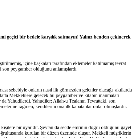
imi geçici bir bedele karşılık satmayın! Yalnız benden çekinerek
tirilmemiş, içine başkaları tarafından eklemeler katılmamış tevrat
iği son peygamber olduğunu anlamışlardı.
ması sebebiyle onların nasıl ilk görmezden gelenler olacağı akıllarda
i. Hatta Mekkelilere gelecek bu peygamber ve kitabın inanmaları
 da Yahudilerdi. Yahudiler; Allah-u Tealanın Tevrattaki, son
lerine rağmen, kendilerini ona ilk kapatanlar onlar olmuşlardır.
 kişilere bir uyarıdır. Şeytan da secde emrinin doğru olduğunu gayet
 doğrultusunda kurulan bir düzen üzerinde oluşur. Mekkeli müşriklerin