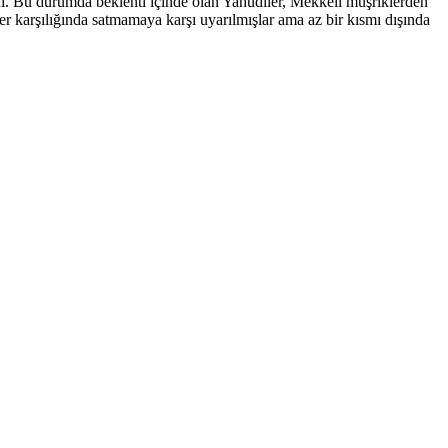
eydi. Bu durumda beklenti içinde olan Yahudiler, Mekkeli müşriklerden
eller karşılığında satmamaya karşı uyarılmışlar ama az bir kısmı dışında