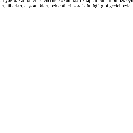
ileri yoktu. Yahudiler ise ellerinde okudukları kitaptan bunları bilmekt
rı, itibarları, alışkanlıkları, beklentileri, soy üstünlüğü gibi geçici bed