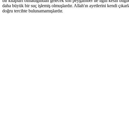
bir kitapları olmadığından gelecek son peygamber ile ilgili kesin bilg
daha büyük bir suç işlemiş olmuşlardır. Allah'ın ayetlerini kendi çıkarla
doğru tercihte bulunamamışlardır.