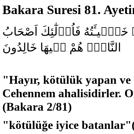
Bakara Suresi 81. Ayetin
خَط۪ٓيـَٔتُهُ فَاُو۬لٰٓئِكَ اَصْحَابُ
النَّارِۚ هُمْ ف۪يهَا خَالِدُونَ
"Hayır, kötülük yapan ve 
Cehennem ahalisidirler. O
(Bakara 2/81)
"kötülüğe iyice batanlar"