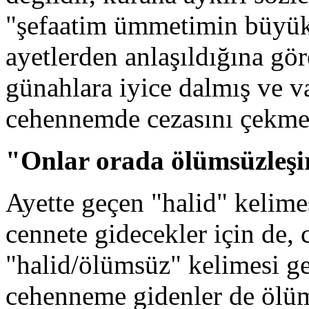
"şefaatim ümmetimin büyük 
ayetlerden anlaşıldığına gö
günahlara iyice dalmış ve
cehennemde cezasını çekmek
"Onlar orada ölümsüzleşir
Ayette geçen "halid" kelime
cennete gidecekler için de,
"halid/ölümsüz" kelimesi g
cehenneme gidenler de ölü