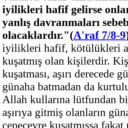
iyilikleri hafif gelirse on
yanlış davranmaları sebeb
olacaklardır."(
A'raf 7/8-9
iyilikleri hafif, kötülükleri
kuşatmış olan kişilerdir. K
kuşatması, aşırı derecede gü
günaha batmadan da kurtul
Allah kullarına lütfundan b
aşırıya gitmiş olanların gün
çepeçevre kuşatmışsa fakat