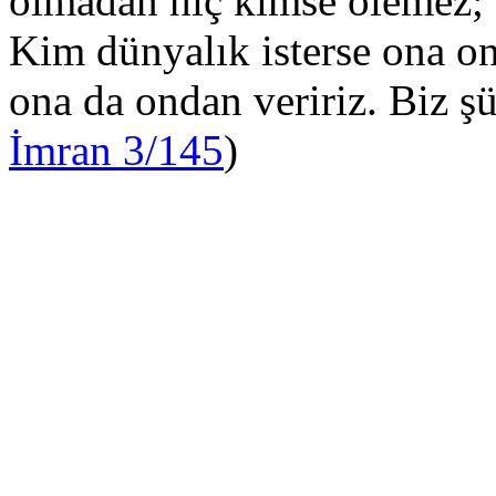
olmadan hiç kimse ölemez; ec
Kim dünyalık isterse ona ond
ona da ondan veririz. Biz ş
İmran 3/145
)