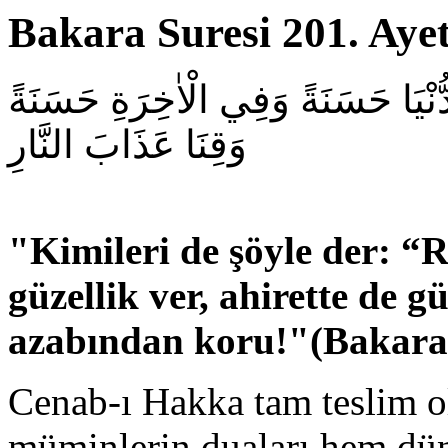
Bakara Suresi 201. Ayet
دُّنْيَا حَسَنَةً وَفِي الْاٰخِرَةِ حَسَنَةً
وَقِنَا عَذَابَ النَّارِ
"
K
imileri de şöyle der: 
güzellik ver, ahirette de gü
azabından koru
!"(Bakara
Cenab-ı Hakka tam teslim o
müminlerin duaları hem dün