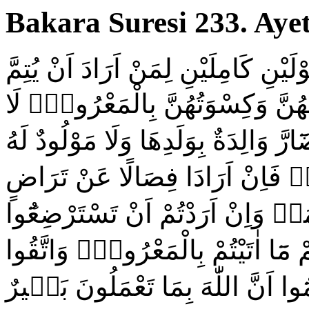
Bakara Suresi 233. Ayet
َيْنِ كَامِلَيْنِ لِمَنْ اَرَادَ اَنْ يُتِمَّ
ُنَّ وَكِسْوَتُهُنَّ بِالْمَعْرُوفِۜ لَا
َّ وَالِدَةٌ بِوَلَدِهَا وَلَا مَوْلُودٌ لَهُ
ۚ فَاِنْ اَرَادَا فِصَالًا عَنْ تَرَاضٍ
مَاۜ وَاِنْ اَرَدْتُمْ اَنْ تَسْتَرْضِعُٓوا
ُمْ مَٓا اٰتَيْتُمْ بِالْمَعْرُوفِۜ وَاتَّقُوا
مُٓوا اَنَّ اللّٰهَ بِمَا تَعْمَلُونَ بَص۪يرٌ