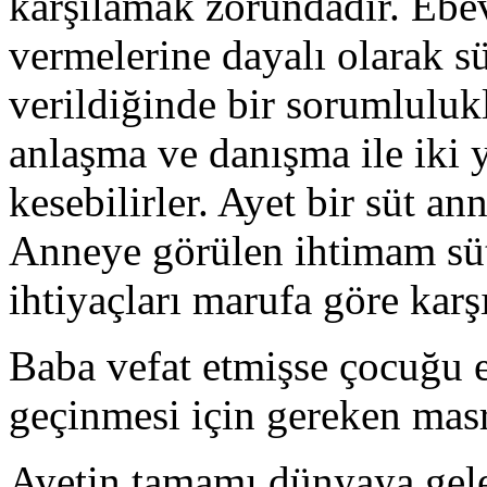
karşılamak zorundadır. Ebev
vermelerine dayalı olarak s
verildiğinde bir sorumlulukl
anlaşma ve danışma ile iki 
kesebilirler. Ayet bir süt an
Anneye görülen ihtimam süt
ihtiyaçları marufa göre karş
Baba vefat etmişse çocuğu 
geçinmesi için gereken masr
Ayetin tamamı dünyaya gele