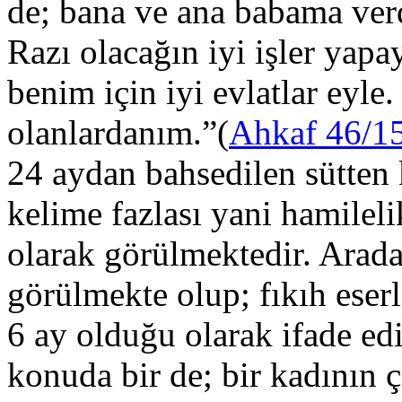
de; bana ve ana babama verd
Razı olacağın iyi işler yap
benim için iyi evlatlar eyl
olanlardanım.”(
Ahkaf 46/1
24 aydan bahsedilen sütten 
kelime fazlası yani hamilelik
olarak görülmektedir. Arada
görülmekte olup; fıkıh eser
6 ay olduğu olarak ifade ed
konuda bir de; bir kadının