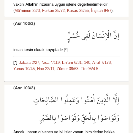
vaktini Allah’ın rızasına uygun işlerle değerlendirmelidir
(
Mü’minun 23/3,
Furkan 25/72,
Kasas 28/55,
İnşirah 94/7
).
(Asr 103/2)
اِنَّ الْاِنْسَانَ لَف۪ي خُسْرٍۙ
insan kesin olarak kayıptadır.[*]
[*]
Bakara 2/27,
Nisa 4/119,
En’am 6/31,
140,
A’raf 7/178,
Yunus 10/45,
Hac 22/11,
Zümer 39/63,
Tîn 95/4
-
5.
(Asr 103/3)
اِلَّا الَّذ۪ينَ اٰمَنُوا وَعَمِلُوا الصَّالِحَاتِ
وَتَوَاصَوْا بِالْحَقِّ وَتَوَاصَوْا بِالصَّبْرِ
Ancak, inanıp güvenen ve iyi işler yapan, birbirlerine hakka