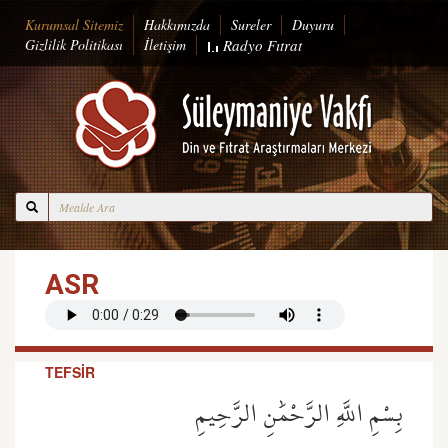
Kurumsal Sitemiz
Hakkımızda
Sureler
Duyuru
Gizlilik Politikası
İletişim
Radyo
Fıtrat
ASR
TEFSİR
بِسْمِ اللَّهِ الرَّحْمَٰنِ الرَّحِيمِ