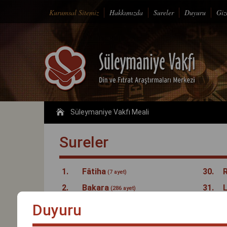
Kurumsal Sitemiz
Hakkımızda
Sureler
Duyuru
Gizl
Süleymaniye Vakfı Meali
Sureler
1.
Fâtiha
30.
(7 ayet)
2.
Bakara
31.
(286 ayet)
3.
Âl-i İmrân
32.
Duyuru
(200 ayet)
4.
Nisâ
33.
(176 ayet)