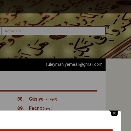
suleymaniyemeali@gmail.com
88.
Gâşiye
(26 ayet)
89.
Fecr
(30 ayet)
90.
Beled
(20 ayet)
91.
Şems
(15 ayet)