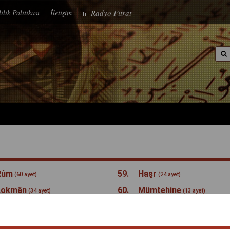
ilik Politikası
İletişim
Radyo
Fıtrat
Rûm
59.
Haşr
(60 ayet)
(24 ayet)
Lokmân
60.
Mümtehine
(34 ayet)
(13 ayet)
Secde
61.
Saff
(30 ayet)
(14 ayet)
Ahzâb
62.
Cuma
(73 ayet)
(11 ayet)