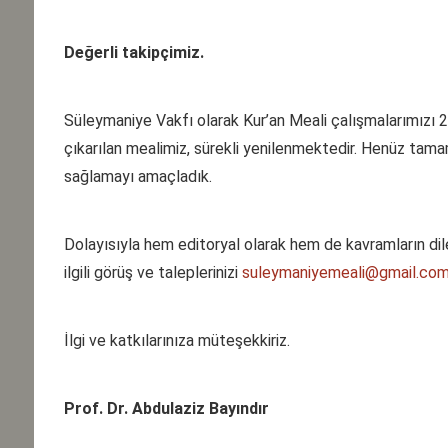
5.
Mâide
34.
S
(120 ayet)
6.
En'âm
35.
F
Değerli takipçimiz.
(165 ayet)
7.
A'râf
36.
Y
(206 ayet)
8.
Enfâl
37.
S
(75 ayet)
Süleymaniye Vakfı olarak Kur’an Meali çalışmalarımızı 2
9.
Tevbe
38.
çıkarılan mealimiz, sürekli yenilenmektedir. Henüz tama
(129 ayet)
sağlamayı amaçladık.
10.
Yûnus
39.
(109 ayet)
11.
Hûd
40.
(123 ayet)
12.
Yûsuf
41.
F
Dolayısıyla hem editoryal olarak hem de kavramların dile
(111 ayet)
ilgili görüş ve taleplerinizi
suleymaniyemeali@gmail.co
13.
Ra'd
42.
(43 ayet)
14.
İbrâhîm
43.
(52 ayet)
15.
Hicr
44.
İlgi ve katkılarınıza müteşekkiriz.
(99 ayet)
16.
Nahl
45.
C
(128 ayet)
17.
İsrâ
46.
(111 ayet)
Prof. Dr. Abdulaziz Bayındır
18.
Kehf
47.
(110 ayet)