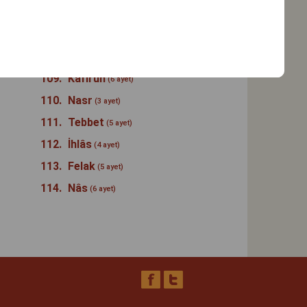
106.
Kureyş
(4 ayet)
107.
Maûn
(7 ayet)
108.
Kevser
(3 ayet)
109.
Kâfirûn
(6 ayet)
110.
Nasr
(3 ayet)
111.
Tebbet
(5 ayet)
112.
İhlâs
(4 ayet)
113.
Felak
(5 ayet)
114.
Nâs
(6 ayet)