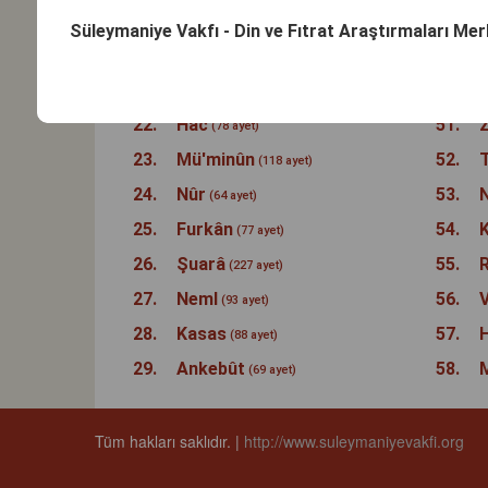
19.
Meryem
48.
F
(98 ayet)
Süleymaniye Vakfı - Din ve Fıtrat Araştırmaları Me
20.
Tâhâ
49.
(135 ayet)
21.
Enbiyâ
50.
(112 ayet)
22.
Hac
51.
Z
(78 ayet)
23.
Mü'minûn
52.
(118 ayet)
24.
Nûr
53.
(64 ayet)
25.
Furkân
54.
(77 ayet)
26.
Şuarâ
55.
(227 ayet)
27.
Neml
56.
V
(93 ayet)
28.
Kasas
57.
H
(88 ayet)
29.
Ankebût
58.
(69 ayet)
Tüm hakları saklıdır. |
http://www.suleymaniyevakfi.org