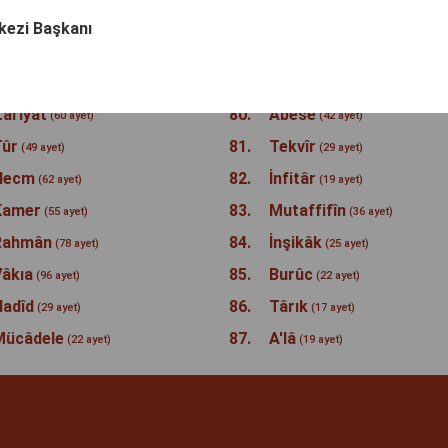
etih
77.
Mürselât
(29 ayet)
(50 ayet)
rkezi Başkanı
Hucurât
78.
Nebe
(18 ayet)
(40 ayet)
Kâf
79.
Naziât
(45 ayet)
(46 ayet)
âriyât
80.
Abese
(60 ayet)
(42 ayet)
Tûr
81.
Tekvîr
(49 ayet)
(29 ayet)
Necm
82.
İnfitâr
(62 ayet)
(19 ayet)
Kamer
83.
Mutaffifîn
(55 ayet)
(36 ayet)
Rahmân
84.
İnşikâk
(78 ayet)
(25 ayet)
âkıa
85.
Burûc
(96 ayet)
(22 ayet)
adîd
86.
Târık
(29 ayet)
(17 ayet)
Mücâdele
87.
A'lâ
(22 ayet)
(19 ayet)