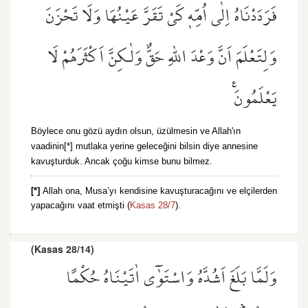
فَرَدَدْنَاهُ اِلٰٓى اُمِّه۪ كَيْ تَقَرَّ عَيْنُهَا وَلَا تَحْزَنَ
وَلِتَعْلَمَ اَنَّ وَعْدَ اللّٰهِ حَقٌّ وَلٰكِنَّ اَكْثَرَهُمْ لَا
يَعْلَمُونَ۟
Böylece onu gözü aydın olsun, üzülmesin ve Allah'ın
vaadinin[*] mutlaka yerine geleceğini bilsin diye annesine
kavuşturduk. Ancak çoğu kimse bunu bilmez.
[*]
Allah ona, Musa’yı kendisine kavuşturacağını ve elçilerden
yapacağını vaat etmişti (
Kasas 28/7
).
(Kasas 28/14)
وَلَمَّا بَلَغَ اَشُدَّهُ وَاسْتَوٰٓى اٰتَيْنَاهُ حُكْمًا