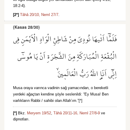
18:2-4).
[2*]
Tâhâ 20/10,
Neml 27/7
.
(Kasas 28/30)
فَلَمَّٓا اَتٰيهَا نُودِيَ مِنْ شَاطِئِ الْوَادِ الْاَيْمَنِ فِي
الْبُقْعَةِ الْمُبَارَكَةِ مِنَ الشَّجَرَةِ اَنْ يَا مُوسٰٓى
اِنّ۪ٓي اَنَا۬ اللّٰهُ رَبُّ الْعَالَم۪ينَۙ
Musa oraya varınca vadinin sağ yamacından, o bereketli
yerdeki ağaçtan kendine şöyle seslenildi: “Ey Musa! Ben
varlıkların Rabbi / sahibi olan Allah’ım.”[*]
[*]
Bkz.
Meryem 19/52
,
Tâhâ 20/11
-
16,
Neml 27/8
-
9
ve
dipnotları.