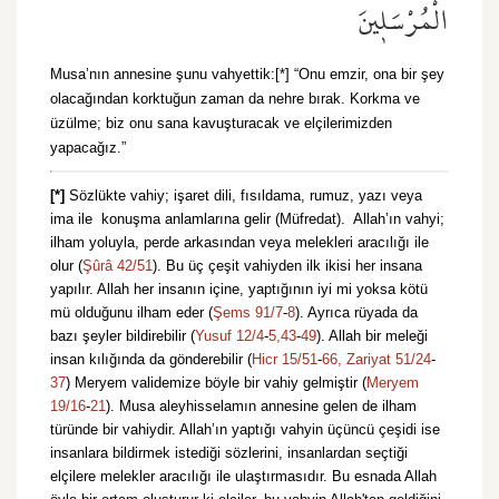
الْمُرْسَل۪ينَ
Musa’nın annesine şunu vahyettik:[*] “Onu emzir, ona bir şey
olacağından korktuğun zaman da nehre bırak. Korkma ve
üzülme; biz onu sana kavuşturacak ve elçilerimizden
yapacağız.”
[*]
Sözlükte vahiy; işaret dili, fısıldama, rumuz, yazı veya
ima ile konuşma anlamlarına gelir (Müfredat). Allah’ın vahyi;
ilham yoluyla, perde arkasından veya melekleri aracılığı ile
olur (
Şûrâ 42/51
). Bu üç çeşit vahiyden ilk ikisi her insana
yapılır. Allah her insanın içine, yaptığının iyi mi yoksa kötü
mü olduğunu ilham eder (
Şems 91/7
-
8
). Ayrıca rüyada da
bazı şeyler bildirebilir (
Yusuf 12/4
-
5,
43
-
49
). Allah bir meleği
insan kılığında da gönderebilir (
Hicr 15/51
-
66,
Zariyat 51/24
-
37
) Meryem validemize böyle bir vahiy gelmiştir (
Meryem
19/16
-
21
). Musa aleyhisselamın annesine gelen de ilham
türünde bir vahiydir. Allah’ın yaptığı vahyin üçüncü çeşidi ise
insanlara bildirmek istediği sözlerini, insanlardan seçtiği
elçilere melekler aracılığı ile ulaştırmasıdır. Bu esnada Allah