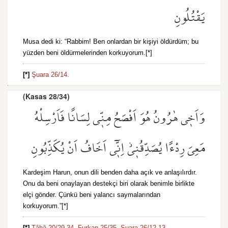
يَقْتُلُونِ
Musa dedi ki: “Rabbim! Ben onlardan bir kişiyi öldürdüm; bu
yüzden beni öldürmelerinden korkuyorum.[*]
[*]
Şuara 26/14.
(Kasas 28/34)
وَاَخ۪ي هٰرُونُ هُوَ اَفْصَحُ مِنّ۪ي لِسَانًا فَاَرْسِلْهُ
مَعِيَ رِدْءًا يُصَدِّقُن۪يۘ اِنّ۪ٓي اَخَافُ اَنْ يُكَذِّبُونِ
Kardeşim Harun, onun dili benden daha açık ve anlaşılırdır.
Onu da beni onaylayan destekçi biri olarak benimle birlikte
elçi gönder. Çünkü beni yalancı saymalarından
korkuyorum.”[*]
[*]
Tâhâ 20/29
-
34,
Furkan 25/35,
Şuara 26/12
-
13.