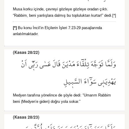
Musa korku içinde, çevreyi gözleye gözleye oradan çıktı.
“Rabbim, beni yanlışlara dalmış bu topluluktan kurtar!” dedi.[*]
[*]
Bu konu İncil’in Elçilerin İşleri 7:23-29 pasajlarında
anlatılmaktadır.
(Kasas 28/22)
وَلَمَّا تَوَجَّهَ تِلْقَٓاءَ مَدْيَنَ قَالَ عَسٰى رَبّ۪ٓي اَنْ
يَهْدِيَن۪ي سَوَٓاءَ السَّب۪يلِ
Medyen tarafına yönelince de şöyle dedi: “Umarım Rabbim
beni (Medyen’e giden) doğru yola sokar.”
(Kasas 28/23)