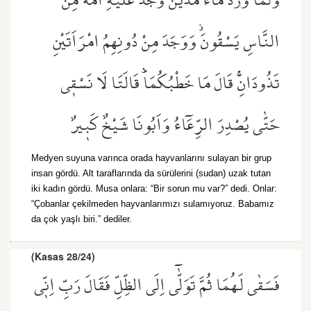
وَلَمَّا وَرَدَ مَٓاءَ مَدْيَنَ وَجَدَ عَلَيْهِ اُمَّةً مِنَ
النَّاسِ يَسْقُونَۘ وَوَجَدَ مِنْ دُونِهِمُ امْرَاَتَيْنِ
تَذُودَانِۚ قَالَ مَا خَطْبُكُمَاۜ قَالَتَا لَا نَسْق۪ي
حَتّٰى يُصْدِرَ الرِّعَٓاءُ وَاَبُونَا شَيْخٌ كَب۪يرٌ
Medyen suyuna varınca orada hayvanlarını sulayan bir grup
insan gördü. Alt taraflarında da sürülerini (sudan) uzak tutan
iki kadın gördü. Musa onlara: “Bir sorun mu var?” dedi. Onlar:
“Çobanlar çekilmeden hayvanlarımızı sulamıyoruz. Babamız
da çok yaşlı biri.” dediler.
(Kasas 28/24)
فَسَقٰى لَهُمَا ثُمَّ تَوَلّٰٓى اِلَى الظِّلِّ فَقَالَ رَبِّ اِنّ۪ي