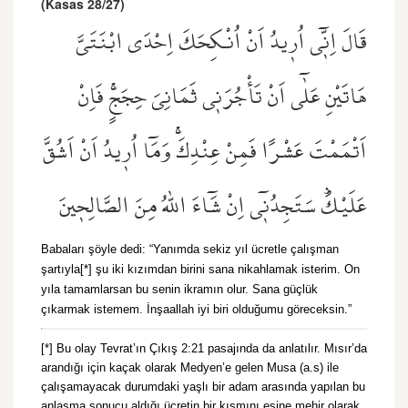
(Kasas 28/27)
قَالَ اِنّ۪ٓي اُر۪يدُ اَنْ اُنْكِحَكَ اِحْدَى ابْنَتَيَّ
هَاتَيْنِ عَلٰٓى اَنْ تَأْجُرَن۪ي ثَمَانِيَ حِجَجٍۚ فَاِنْ
اَتْمَمْتَ عَشْرًا فَمِنْ عِنْدِكَۚ وَمَٓا اُر۪يدُ اَنْ اَشُقَّ
عَلَيْكَۜ سَتَجِدُن۪ٓي اِنْ شَٓاءَ اللّٰهُ مِنَ الصَّالِح۪ينَ
Babaları şöyle dedi: “Yanımda sekiz yıl ücretle çalışman
şartıyla[*] şu iki kızımdan birini sana nikahlamak isterim. On
yıla tamamlarsan bu senin ikramın olur. Sana güçlük
çıkarmak istemem. İnşaallah iyi biri olduğumu göreceksin.”
[*]
Bu olay Tevrat’ın Çıkış 2:21 pasajında da anlatılır. Mısır’da
arandığı için kaçak olarak Medyen’e gelen Musa (a.s) ile
çalışamayacak durumdaki yaşlı bir adam arasında yapılan bu
anlaşma sonucu aldığı ücretin bir kısmını eşine mehir olarak