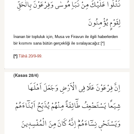
نَتْلُوا عَلَيْكَ مِنْ نَبَاِ مُوسٰى وَفِرْعَوْنَ بِالْحَقِّ
لِقَوْمٍ يُؤْمِنُونَ
İnanan bir topluluk için, Musa ve Firavun ile ilgili haberlerden
bir kısmını sana bütün gerçekliği ile sıralayacağız:[*]
[*]
Tâhâ 20/9
-
99.
(Kasas 28/4)
اِنَّ فِرْعَوْنَ عَلَا فِي الْاَرْضِ وَجَعَلَ اَهْلَهَا
شِيَعًا يَسْتَضْعِفُ طَٓائِفَةً مِنْهُمْ يُذَبِّحُ اَبْنَٓاءَهُمْ
وَيَسْتَحْي۪ نِسَٓاءَهُمْۜ اِنَّهُ كَانَ مِنَ الْمُفْسِد۪ينَ