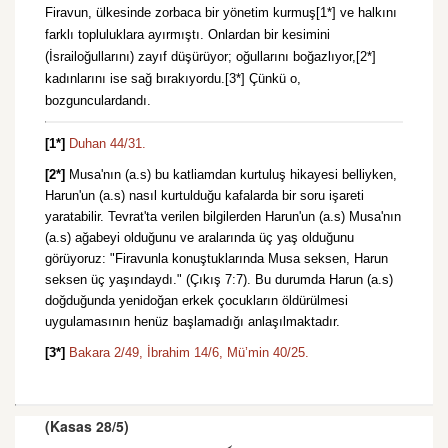
Firavun, ülkesinde zorbaca bir yönetim kurmuş[1*] ve halkını
farklı topluluklara ayırmıştı. Onlardan bir kesimini
(İsrailoğullarını) zayıf düşürüyor; oğullarını boğazlıyor,[2*]
kadınlarını ise sağ bırakıyordu.[3*] Çünkü o,
bozgunculardandı.
[1*]
Duhan 44/31.
[2*]
Musa'nın (a.s) bu katliamdan kurtuluş hikayesi belliyken,
Harun'un (a.s) nasıl kurtulduğu kafalarda bir soru işareti
yaratabilir. Tevrat'ta verilen bilgilerden Harun'un (a.s) Musa'nın
(a.s) ağabeyi olduğunu ve aralarında üç yaş olduğunu
görüyoruz: "Firavunla konuştuklarında Musa seksen, Harun
seksen üç yaşındaydı." (Çıkış 7:7). Bu durumda Harun (a.s)
doğduğunda yenidoğan erkek çocukların öldürülmesi
uygulamasının henüz başlamadığı anlaşılmaktadır.
[3*]
Bakara 2/49,
İbrahim 14/6,
Mü’min 40/25.
(Kasas 28/5)