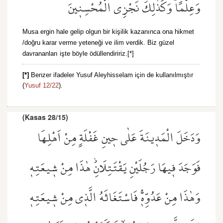
وَعِلْمًاۜ وَكَذٰلِكَ نَجْزِي الْمُحْسِن۪ينَ
Musa ergin hale gelip olgun bir kişilik kazanınca ona hikmet
/doğru karar verme yeteneği ve ilim verdik. Biz güzel
davrananları işte böyle ödüllendiririz.[*]
[*]
Benzer ifadeler Yusuf Aleyhisselam için de kullanılmıştır
(
Yusuf 12/22
).
(Kasas 28/15)
وَدَخَلَ الْمَد۪ينَةَ عَلٰى ح۪ينِ غَفْلَةٍ مِنْ اَهْلِهَا
فَوَجَدَ ف۪يهَا رَجُلَيْنِ يَقْتَتِلَانِۘ هٰذَا مِنْ ش۪يعَتِه۪
وَهٰذَا مِنْ عَدُوِّه۪ۚ فَاسْتَغَاثَهُ الَّذ۪ي مِنْ ش۪يعَتِه۪