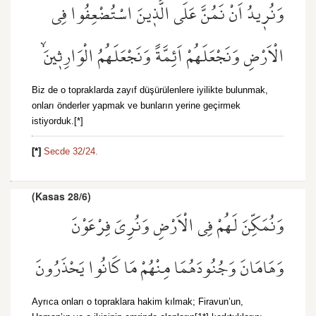
وَنُر۪يدُ اَنْ نَمُنَّ عَلَى الَّذ۪ينَ اسْتُضْعِفُوا فِي
الْاَرْضِ وَنَجْعَلَهُمْ اَئِمَّةً وَنَجْعَلَهُمُ الْوَارِث۪ينَۙ
Biz de o topraklarda zayıf düşürülenlere iyilikte bulunmak,
onları önderler yapmak ve bunların yerine geçirmek
istiyorduk.[*]
[*]
Secde 32/24.
(Kasas 28/6)
وَنُمَكِّنَ لَهُمْ فِي الْاَرْضِ وَنُرِيَ فِرْعَوْنَ
وَهَامَانَ وَجُنُودَهُمَا مِنْهُمْ مَا كَانُوا يَحْذَرُونَ
Ayrıca onları o topraklara hakim kılmak; Firavun’un,