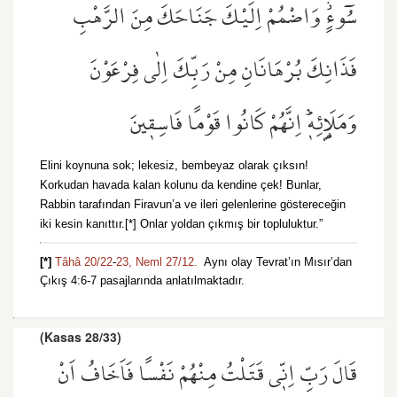
سُٓوءٍۘ وَاضْمُمْ اِلَيْكَ جَنَاحَكَ مِنَ الرَّهْبِ
فَذَانِكَ بُرْهَانَانِ مِنْ رَبِّكَ اِلٰى فِرْعَوْنَ
وَمَلَا۬ئِه۪ۜ اِنَّهُمْ كَانُوا قَوْمًا فَاسِق۪ينَ
Elini koynuna sok; lekesiz, bembeyaz olarak çıksın!
Korkudan havada kalan kolunu da kendine çek! Bunlar,
Rabbin tarafından Firavun’a ve ileri gelenlerine göstereceğin
iki kesin kanıttır.[*] Onlar yoldan çıkmış bir topluluktur.”
[*]
Tâhâ 20/22
-
23,
Neml 27/12.
Aynı olay Tevrat’ın Mısır’dan
Çıkış 4:6-7 pasajlarında anlatılmaktadır.
(Kasas 28/33)
قَالَ رَبِّ اِنّ۪ي قَتَلْتُ مِنْهُمْ نَفْسًا فَاَخَافُ اَنْ