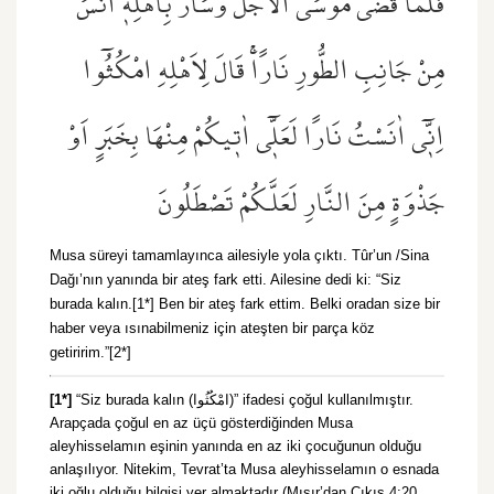
فَلَمَّا قَضٰى مُوسَى الْاَجَلَ وَسَارَ بِاَهْلِه۪ٓ اٰنَسَ
مِنْ جَانِبِ الطُّورِ نَارًاۚ قَالَ لِاَهْلِهِ امْكُثُٓوا
اِنّ۪ٓي اٰنَسْتُ نَارًا لَعَلّ۪ٓي اٰت۪يكُمْ مِنْهَا بِخَبَرٍ اَوْ
جَذْوَةٍ مِنَ النَّارِ لَعَلَّكُمْ تَصْطَلُونَ
Musa süreyi tamamlayınca ailesiyle yola çıktı. Tûr’un /Sina
Dağı’nın yanında bir ateş fark etti. Ailesine dedi ki: “Siz
burada kalın.[1*] Ben bir ateş fark ettim. Belki oradan size bir
haber veya ısınabilmeniz için ateşten bir parça köz
getiririm.”[2*]
[1*]
“Siz burada kalın (امْكُثُوا)” ifadesi çoğul kullanılmıştır.
Arapçada çoğul en az üçü gösterdiğinden Musa
aleyhisselamın eşinin yanında en az iki çocuğunun olduğu
anlaşılıyor. Nitekim, Tevrat’ta Musa aleyhisselamın o esnada
iki oğlu olduğu bilgisi yer almaktadır (Mısır’dan Çıkış 4:20,