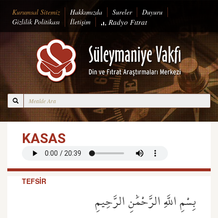
Kurumsal Sitemiz
Hakkımızda
Sureler
Duyuru
Gizlilik Politikası
İletişim
Radyo
Fıtrat
KASAS
TEFSİR
بِسْمِ اللَّهِ الرَّحْمَٰنِ الرَّحِيمِ