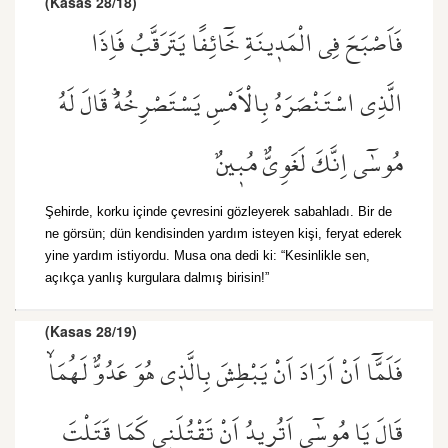
(Kasas 28/18)
فَاَصْبَحَ فِي الْمَد۪ينَةِ خَٓائِفًا يَتَرَقَّبُ فَاِذَا
الَّذِي اسْتَنْصَرَهُ بِالْاَمْسِ يَسْتَصْرِخُهُۜ قَالَ لَهُ
مُوسٰٓى اِنَّكَ لَغَوِيٌّ مُب۪ينٌ
Şehirde, korku içinde çevresini gözleyerek sabahladı. Bir de
ne görsün; dün kendisinden yardım isteyen kişi, feryat ederek
yine yardım istiyordu. Musa ona dedi ki: “Kesinlikle sen,
açıkça yanlış kurgulara dalmış birisin!”
(Kasas 28/19)
فَلَمَّٓا اَنْ اَرَادَ اَنْ يَبْطِشَ بِالَّذ۪ي هُوَ عَدُوٌّ لَهُمَاۙ
قَالَ يَا مُوسٰٓى اَتُر۪يدُ اَنْ تَقْتُلَن۪ي كَمَا قَتَلْتَ