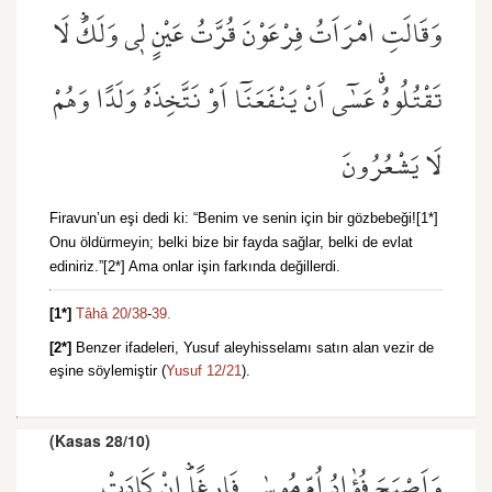
وَقَالَتِ امْرَاَتُ فِرْعَوْنَ قُرَّتُ عَيْنٍ ل۪ي وَلَكَۜ لَا
تَقْتُلُوهُۗ عَسٰٓى اَنْ يَنْفَعَنَٓا اَوْ نَتَّخِذَهُ وَلَدًا وَهُمْ
لَا يَشْعُرُونَ
Firavun’un eşi dedi ki: “Benim ve senin için bir gözbebeği![1*]
Onu öldürmeyin; belki bize bir fayda sağlar, belki de evlat
ediniriz.”[2*] Ama onlar işin farkında değillerdi.
[1*]
Tâhâ 20/38
-
39.
[2*]
Benzer ifadeleri, Yusuf aleyhisselamı satın alan vezir de
eşine söylemiştir (
Yusuf 12/21
).
(Kasas 28/10)
وَاَصْبَحَ فُؤٰادُ اُمِّ مُوسٰى فَارِغًاۜ اِنْ كَادَتْ