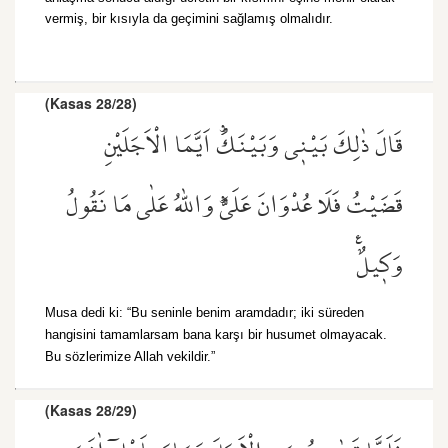
vermiş, bir kısıyla da geçimini sağlamış olmalıdır.
(Kasas 28/28)
قَالَ ذٰلِكَ بَيْن۪ي وَبَيْنَكَۜ اَيَّمَا الْاَجَلَيْنِ
قَضَيْتُ فَلَا عُدْوَانَ عَلَيَّۜ وَاللّٰهُ عَلٰى مَا نَقُولُ
وَك۪يلٌ۟
Musa dedi ki: “Bu seninle benim aramdadır; iki süreden
hangisini tamamlarsam bana karşı bir husumet olmayacak.
Bu sözlerimize Allah vekildir.”
(Kasas 28/29)