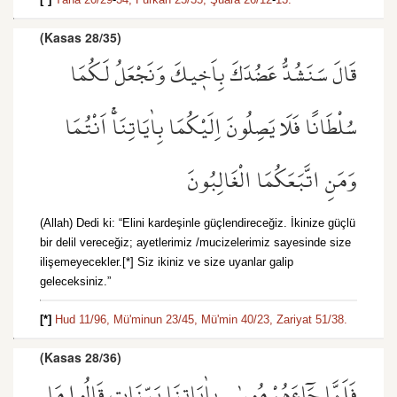
(Kasas 28/35)
قَالَ سَنَشُدُّ عَضُدَكَ بِاَخ۪يكَ وَنَجْعَلُ لَكُمَا
سُلْطَانًا فَلَا يَصِلُونَ اِلَيْكُمَا بِاٰيَاتِنَاۚ اَنْتُمَا
وَمَنِ اتَّبَعَكُمَا الْغَالِبُونَ
(Allah) Dedi ki: “Elini kardeşinle güçlendireceğiz. İkinize güçlü
bir delil vereceğiz; ayetlerimiz /mucizelerimiz sayesinde size
ilişemeyecekler.[*] Siz ikiniz ve size uyanlar galip
geleceksiniz.”
[*]
Hud 11/96,
Mü'minun 23/45,
Mü'min 40/23,
Zariyat 51/38.
(Kasas 28/36)
فَلَمَّا جَٓاءَهُمْ مُوسٰى بِاٰيَاتِنَا بَيِّنَاتٍ قَالُوا مَا