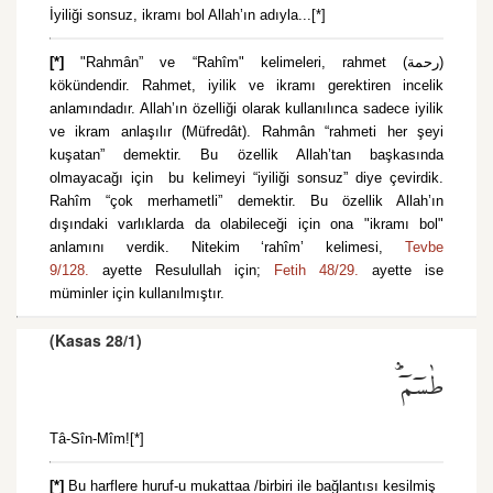
İyiliği sonsuz, ikramı bol Allah’ın adıyla...[*]
[*]
"Rahmân” ve “Rahîm" kelimeleri, rahmet (رحمة)
kökündendir. Rahmet, iyilik ve ikramı gerektiren incelik
anlamındadır. Allah’ın özelliği olarak kullanılınca sadece iyilik
ve ikram anlaşılır (Müfredât). Rahmân “rahmeti her şeyi
kuşatan” demektir. Bu özellik Allah’tan başkasında
olmayacağı için bu kelimeyi “iyiliği sonsuz” diye çevirdik.
Rahîm “çok merhametli” demektir. Bu özellik Allah’ın
dışındaki varlıklarda da olabileceği için ona "ikramı bol"
anlamını verdik. Nitekim ‘rahîm’ kelimesi,
Tevbe
9/128.
ayette Resulullah için;
Fetih 48/29.
ayette ise
müminler için kullanılmıştır.
(Kasas 28/1)
طٰسٓمٓۜ
Tâ-Sîn-Mîm![*]
[*]
Bu harflere huruf-u mukattaa /birbiri ile bağlantısı kesilmiş