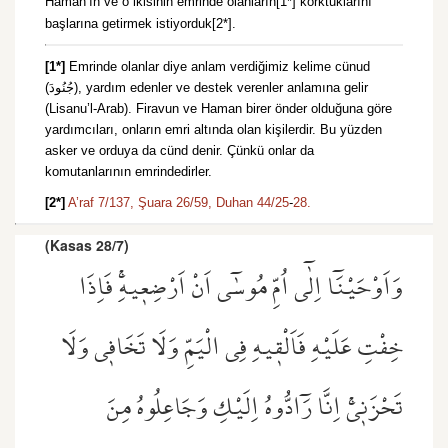
Haman’ın ve o ikisinin emrinde olanların[1*] korktuklarını
başlarına getirmek istiyorduk[2*].
[1*]
Emrinde olanlar diye anlam verdiğimiz kelime cünud
(جُنُودَ), yardım edenler ve destek verenler anlamına gelir
(Lisanu’l-Arab). Firavun ve Haman birer önder olduğuna göre
yardımcıları, onların emri altında olan kişilerdir. Bu yüzden
asker ve orduya da cünd denir. Çünkü onlar da
komutanlarının emrindedirler.
[2*]
A’raf 7/137,
Şuara 26/59,
Duhan 44/25
-
28.
(Kasas 28/7)
وَاَوْحَيْنَٓا اِلٰٓى اُمِّ مُوسٰٓى اَنْ اَرْضِع۪يهِۚ فَاِذَا
خِفْتِ عَلَيْهِ فَاَلْق۪يهِ فِي الْيَمِّ وَلَا تَخَاف۪ي وَلَا
تَحْزَن۪يۚ اِنَّا رَٓادُّوهُ اِلَيْكِ وَجَاعِلُوهُ مِنَ