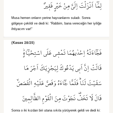
لِمَٓا اَنْزَلْتَ اِلَيَّ مِنْ خَيْرٍ فَق۪يرٌ
Musa hemen onların yerine hayvanlarını suladı. Sonra
gölgeye çekildi ve dedi ki: “Rabbim, bana vereceğin her iyiliğe
ihtiyacım var!”
(Kasas 28/25)
فَجَٓاءَتْهُ اِحْدٰيهُمَا تَمْش۪ي عَلَى اسْتِحْيَٓاءٍۘ
قَالَتْ اِنَّ اَب۪ي يَدْعُوكَ لِيَجْزِيَكَ اَجْرَ مَا
سَقَيْتَ لَنَاۜ فَلَمَّا جَٓاءَهُ وَقَصَّ عَلَيْهِ الْقَصَصَۙ
قَالَ لَا تَخَفْ۠ نَجَوْتَ مِنَ الْقَوْمِ الظَّالِم۪ينَ
Sonra o iki kızdan biri utana sıkıla yürüyerek geldi ve dedi ki: