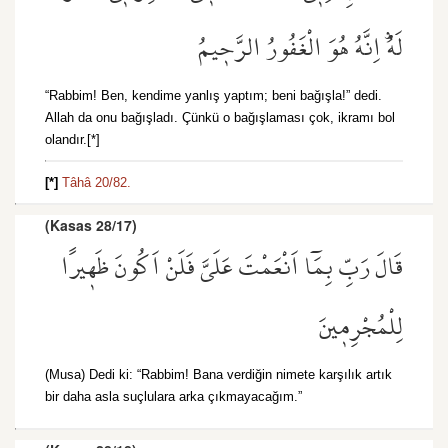
لَهُۜ اِنَّهُ هُوَ الْغَفُورُ الرَّح۪يمُ
“Rabbim! Ben, kendime yanlış yaptım; beni bağışla!” dedi.
Allah da onu bağışladı. Çünkü o bağışlaması çok, ikramı bol
olandır.[*]
[*]
Tâhâ 20/82.
(Kasas 28/17)
قَالَ رَبِّ بِمَٓا اَنْعَمْتَ عَلَيَّ فَلَنْ اَكُونَ ظَه۪يرًا
لِلْمُجْرِم۪ينَ
(Musa) Dedi ki: “Rabbim! Bana verdiğin nimete karşılık artık
bir daha asla suçlulara arka çıkmayacağım.”