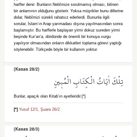
harfler denir. Bunların Nebîmize sorulmamış olması, bilinen
bir anlamının olduğunu gösterir. Yoksa müşrikler bunu dillerine
dolar, Nebîmizi sürekli rahatsız ederlerdi. Bununla ilgili
sorular, İslam’ın Arap yarımadası dışına yayılmasından sonra
başlamıştır. Bu harflerle başlayan yirmi dokuz sureden yirmi
beşinde Kur’an’a, dördünde de önemli bir konuya vurgu
yapılıyor olmasından onların dikkatleri toplama görevi yaptığı
söylenebilir. Türkçede böyle bir kullanım yoktur.
(Kasas 28/2)
تِلْكَ اٰيَاتُ الْكِتَابِ الْمُب۪ينِ
Bunlar, apaçık olan Kitab’ın ayetleridir.[*]
[*]
Yusuf 12/1,
Şuara 26/2.
(Kasas 28/3)