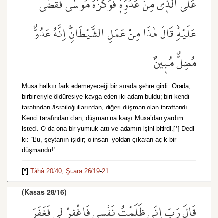
عَلَى الَّذ۪ي مِنْ عَدُوِّه۪ۙ فَوَكَزَهُ مُوسٰى فَقَضٰى
عَلَيْهِۘ قَالَ هٰذَا مِنْ عَمَلِ الشَّيْطَانِۜ اِنَّهُ عَدُوٌّ
مُضِلٌّ مُب۪ينٌ
Musa halkın fark edemeyeceği bir sırada şehre girdi. Orada,
birbirleriyle öldüresiye kavga eden iki adam buldu; biri kendi
tarafından /İsrailoğullarından, diğeri düşman olan taraftandı.
Kendi tarafından olan, düşmanına karşı Musa’dan yardım
istedi. O da ona bir yumruk attı ve adamın işini bitirdi.[*] Dedi
ki: “Bu, şeytanın işidir; o insanı yoldan çıkaran açık bir
düşmandır!”
[*]
Tâhâ 20/40,
Şuara 26/19
-
21.
(Kasas 28/16)
قَالَ رَبِّ اِنّ۪ي ظَلَمْتُ نَفْس۪ي فَاغْفِرْ ل۪ي فَغَفَرَ