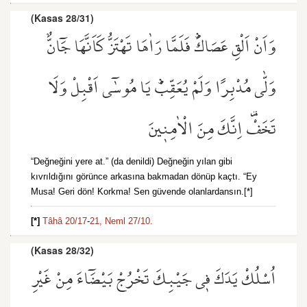
(Kasas 28/31)
وَاَنْ اَلْقِ عَصَاكَۜ فَلَمَّا رَاٰهَا تَهْتَزُّ كَاَنَّهَا جَٓانٌّ
وَلّٰى مُدْبِرًا وَلَمْ يُعَقِّبْۜ يَا مُوسٰٓى اَقْبِلْ وَلَا
تَخَفْ۠ اِنَّكَ مِنَ الْاٰمِن۪ينَ
“Değneğini yere at.” (da denildi) Değneğin yılan gibi
kıvrıldığını görünce arkasına bakmadan dönüp kaçtı. “Ey
Musa! Geri dön! Korkma! Sen güvende olanlardansın.[*]
[*]
Tâhâ 20/17
-
21,
Neml 27/10.
(Kasas 28/32)
اُسْلُكْ يَدَكَ ف۪ي جَيْبِكَ تَخْرُجْ بَيْضَٓاءَ مِنْ غَيْرِ