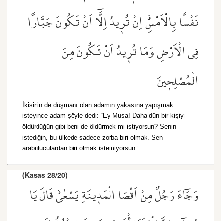
نَفْسًا بِالْاَمْسِۗ اِنْ تُر۪يدُ اِلَّٓا اَنْ تَكُونَ جَبَّارًا
فِي الْاَرْضِ وَمَا تُر۪يدُ اَنْ تَكُونَ مِنَ
الْمُصْلِح۪ينَ
İkisinin de düşmanı olan adamın yakasına yapışmak
isteyince adam şöyle dedi: “Ey Musa! Daha dün bir kişiyi
öldürdüğün gibi beni de öldürmek mi istiyorsun? Senin
istediğin, bu ülkede sadece zorba biri olmak. Sen
arabuluculardan biri olmak istemiyorsun.”
(Kasas 28/20)
وَجَٓاءَ رَجُلٌ مِنْ اَقْصَا الْمَد۪ينَةِ يَسْعٰىۘ قَالَ يَا