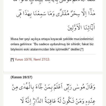
هٰذَٓا اِلَّا سِحْرٌ مُفْتَرًى وَمَا سَمِعْنَا بِهٰذَا ف۪ٓي
اٰبَٓائِنَا الْاَوَّل۪ينَ
Musa her şeyi açıkça ortaya koyacak şekilde mucizelerimizi
onlara getirince: “Bu sadece uydurulmuş bir sihirdir; fakat biz
böylesini eski atalarımızdan bile işitmedik!” dediler.[*]
[*]
Yunus 10/76,
Neml 27/13.
(Kasas 28/37)
وَقَالَ مُوسٰى رَبّ۪ٓي اَعْلَمُ بِمَنْ جَٓاءَ بِالْهُدٰى مِنْ
عِنْدِه۪ وَمَنْ تَكُونُ لَهُ عَاقِبَةُ الدَّارِۜ اِنَّهُ لَا