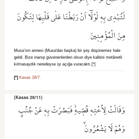
لَتُبْد۪ي بِه۪ لَوْلَٓا اَنْ رَبَطْنَا عَلٰى قَلْبِهَا لِتَكُونَ
مِنَ الْمُؤْمِن۪ينَ
Musa’nın annesi (Musa'dan başka) bir şey düşünemez hale
geldi. Bize inanıp güvenenlerden olsun diye kalbini metânetli
kılmasaydık neredeyse işi açığa vuracaktı.[*]
[*]
Kasas 28/7.
(Kasas 28/11)
وَقَالَتْ لِاُخْتِه۪ قُصّ۪يهِۘ فَبَصُرَتْ بِه۪ عَنْ جُنُبٍ
وَهُمْ لَا يَشْعُرُونَۙ