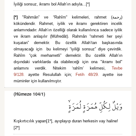
İyiliği sonsuz, ikramı bol Allah’ın adıyla...[*]
[*]
"Rahmân” ve “Rahîm" kelimeleri, rahmet (رحمة)
kökündendir. Rahmet, iyilik ve ikramı gerektiren incelik
anlamındadır. Allah’ın özelliği olarak kullanılınca sadece iyilik
ve ikram anlaşılır (Müfredât). Rahmân “rahmeti her şeyi
kuşatan” demektir. Bu özellik Allah’tan başkasında
olmayacağı için bu kelimeyi “iyiliği sonsuz” diye çevirdik.
Rahîm “çok merhametli” demektir. Bu özellik Allah’ın
dışındaki varlıklarda da olabileceği için ona "ikramı bol"
anlamını verdik. Nitekim ‘rahîm’ kelimesi,
Tevbe
9/128.
ayette Resulullah için;
Fetih 48/29.
ayette ise
müminler için kullanılmıştır.
(Hümeze 104/1)
وَيْلٌ لِكُلِّ هُمَزَةٍ لُمَزَةٍۙ
Kışkırtıcılık yapan[1*], ayıplayıp duran herkesin vay haline!
[2*]