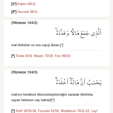
[1*]
Kalem 68/11.
[2*]
Hucurat 49/11.
(Hümeze 104/2)
اَلَّذ۪ي جَمَعَ مَالًا وَعَدَّدَهُۙ
mal biriktiren ve onu sayıp duran,[*]
[*]
Tevbe 9/34,
Mearic 70/18,
Fecr 89/20.
(Hümeze 104/3)
يَحْسَبُ اَنَّ مَالَهُٓ اَخْلَدَهُۚ
malının kendisini ölümsüzleştireceğini sanarak (biriktirip
sayan herkesin vay haline)![*]
[*]
Kehf 18/35
-
36,
Fussilet 41/50,
Müddessir 74/11
-
15,
Leyl