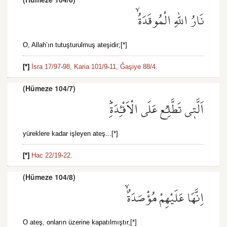
نَارُ اللّٰهِ الْمُوقَدَةُۙ
O, Allah’ın tutuşturulmuş ateşidir;[*]
[*]
İsra 17/97
-
98,
Karia 101/9
-
11,
Ğaşiye 88/4.
(Hümeze 104/7)
اَلَّت۪ي تَطَّلِعُ عَلَى الْاَفْـِٔدَةِۜ
yüreklere kadar işleyen ateş...[*]
[*]
Hac 22/19
-
22.
(Hümeze 104/8)
اِنَّهَا عَلَيْهِمْ مُؤْصَدَةٌۙ
O ateş, onların üzerine kapatılmıştır,[*]