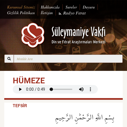
Kurumsal Sitemiz
Hakkımızda
Sureler
Duyuru
Gizlilik Politikası
İletişim
Radyo
Fıtrat
HÜMEZE
TEFSİR
بِسْمِ اللَّهِ الرَّحْمَٰنِ الرَّحِيمِ