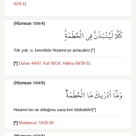
92/8
-
11.
(Hümeze 104/4)
كَلَّا لَيُنْبَذَنَّ فِي الْحُطَمَةِۘ
Yok yok; o, kesinlikle Hutame’ye atılacaktır.[*]
[*]
Duhan 44/47,
Kaf 50/24,
Hâkka 69/30
-
31.
(Hümeze 104/5)
وَمَٓا اَدْرٰيكَ مَا الْحُطَمَةُۜ
Hutame’nin ne olduğunu sana kim bildirebilir![*]
[*]
Müddessir 74/26
-
30.
(Hümeze 104/6)