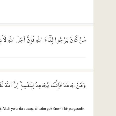
مَنْ كَانَ يَرْجُوا لِقَٓاءَ اللّٰهِ فَاِنَّ اَجَلَ اللّٰهِ لَا
وَمَنْ جَاهَدَ فَاِنَّمَا يُجَاهِدُ لِنَفْسِه۪ۜ اِنَّ اللّٰهَ لَغ