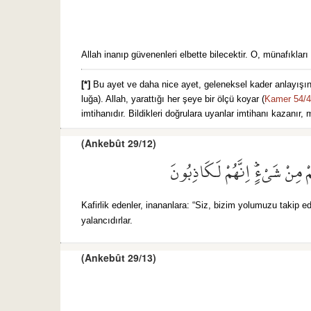
Allah inanıp güvenenleri elbette bilecektir. O, münafıkları /i
[*]
Bu ayet ve daha nice ayet, geleneksel kader anlayışının
luğa). Allah, yarattığı her şeye bir ölçü koyar (
Kamer 54/
imtihanıdır. Bildikleri doğrulara uyanlar imtihanı kazanır, 
(Ankebût 29/12)
مِنْ شَيْءٍۜ اِنَّهُمْ لَكَاذِبُونَ
Kafirlik edenler, inananlara: “Siz, bizim yolumuzu takip edi
yalancıdırlar.
(Ankebût 29/13)