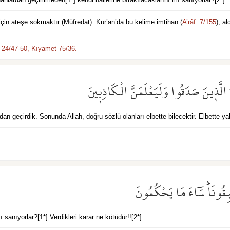
için ateşe sokmaktır (Müfredat). Kur’an’da bu kelime imtihan (
A’râf 7/155
), a
 24/47
-
50,
Kıyamet 75/36.
ٰهُ الَّذ۪ينَ صَدَقُوا وَلَيَعْلَمَنَّ الْكَاذِب۪ينَ
an geçirdik. Sonunda Allah, doğru sözlü olanları elbette bilecektir. Elbette yala
بِقُونَاۜ سَٓاءَ مَا يَحْكُمُونَ
 sanıyorlar?[1*] Verdikleri karar ne kötüdür!![2*]