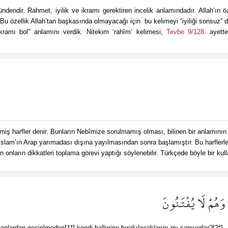
Bu özellik Allah’tan başkasında olmayacağı için bu kelimeyi “iyiliği sonsuz” d
"ikramı bol" anlamını verdik. Nitekim ‘rahîm’ kelimesi,
Tevbe 9/128.
ayette
silmiş harfler denir. Bunların Nebîmize sorulmamış olması, bilinen bir anlamının
ar, İslam’ın Arap yarımadası dışına yayılmasından sonra başlamıştır. Bu harfler
onların dikkatleri toplama görevi yaptığı söylenebilir. Türkçede böyle bir kul
وَهُمْ لَا يُفْتَنُونَ
hanlardan geçirilmeden[1*] kendi hallerine bırakılacaklarını mı sanıyorlar?[2*]