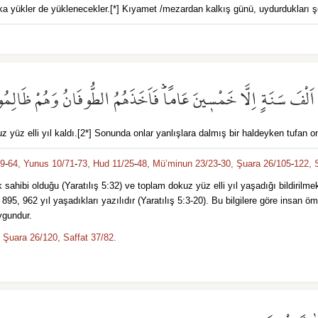
şka yükler de yüklenecekler.[*] Kıyamet /mezardan kalkış günü, uydurdukları şe
 اَلْفَ سَنَةٍ اِلَّا خَمْس۪ينَ عَامًاۜ فَاَخَذَهُمُ الطُّوفَانُ وَهُمْ ظَالِمُ
z yüz elli yıl kaldı.[2*] Sonunda onlar yanlışlara dalmış bir haldeyken tufan on
59
-
64,
Yunus 10/71
-
73,
Hud 11/25
-
48,
Mü’minun 23/23
-
30,
Şuara 26/105
-
122,
i olduğu (Yaratılış 5:32) ve toplam dokuz yüz elli yıl yaşadığı bildirilmektedir 
 895, 962 yıl yaşadıkları yazılıdır (Yaratılış 5:3-20). Bu bilgilere göre insa
uygundur.
Şuara 26/120,
Saffat 37/82.