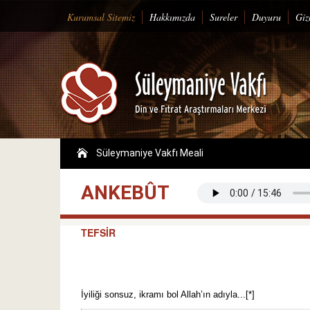
Kurumsal Sitemiz
Hakkımızda
Sureler
Duyuru
Gizl
Süleymaniye Vakfı Meali
ANKEBÛT
TEFSİR
İyiliği sonsuz, ikramı bol Allah’ın adıyla...[*]