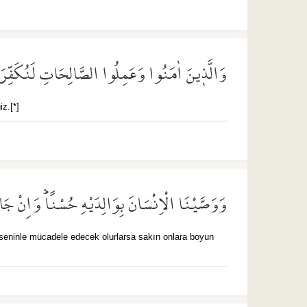
وَالَّذ۪ينَ اٰمَنُوا وَعَمِلُوا الصَّالِحَاتِ لَنُكَفِّرَنَّ
iz.[*]
وَوَصَّيْنَا الْاِنْسَانَ بِوَالِدَيْهِ حُسْنًاۜ وَاِنْ جَاه
 seninle mücadele edecek olurlarsa sakın onlara boyun