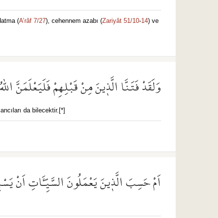
ldatma (
A’râf 7/27
), cehennem azabı (
Zariyât 51/10
-
14
) ve
وَلَقَدْ فَتَنَّا الَّذ۪ينَ مِنْ قَبْلِهِمْ فَلَيَعْلَمَنَّ اللّ
ncıları da bilecektir.[*]
اَمْ حَسِبَ الَّذ۪ينَ يَعْمَلُونَ السَّيِّـَٔاتِ اَنْ يَسْ