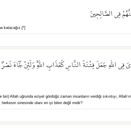
َهُمْ فِي الصَّالِح۪ينَ
na katacağız.[*]
يَ فِي اللّٰهِ جَعَلَ فِتْنَةَ النَّاسِ كَعَذَابِ اللّٰهِۜ وَلَئِنْ جَٓاءَ نَصْرٌ مِ
le biri) Allah uğrunda eziyet gördüğü zaman insanların verdiği sıkıntıyı, Allah’
 herkesin sinesinde olanı en iyi bilen değil midir?