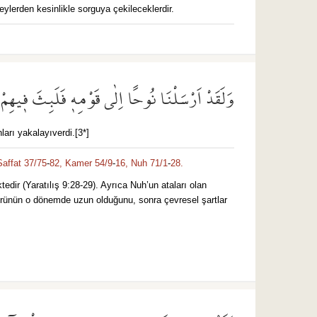
ylerden kesinlikle sorguya çekileceklerdir.
وَلَقَدْ اَرْسَلْنَا نُوحًا اِلٰى قَوْمِه۪ فَلَبِثَ ف۪يهِمْ
ları yakalayıverdi.[3*]
Saffat 37/75
-
82,
Kamer 54/9
-
16,
Nuh 71/1
-
28.
(Yaratılış‬ ‭9‬:‭28‬-‭29‬). Ayrıca Nuh’un ataları olan
n ömrünün o dönemde uzun olduğunu, sonra çevresel şartlar