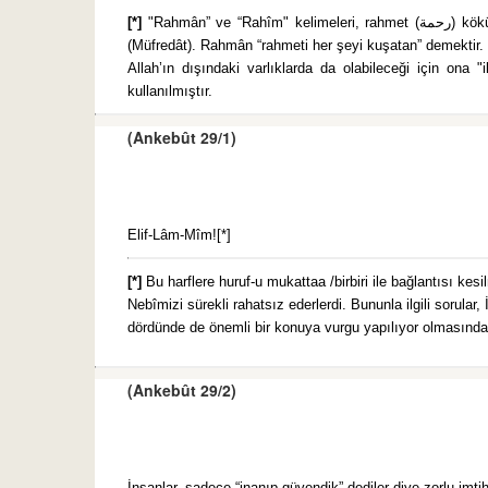
[*]
"Rahmân” ve “Rahîm" kelimeleri, rahmet (رحمة) kökündendir. Rahmet, iyilik ve ikramı gerektiren incelik anlamındadır. Allah’ın özelliği olarak kullanılınca sadece iyilik ve ikram anlaşılır
(Müfredât). Rahmân “rahmeti her şeyi kuşatan” demektir. 
Allah’ın dışındaki varlıklarda da olabileceği için ona 
kullanılmıştır.
(Ankebût 29/1)
Elif-Lâm-Mîm![*]
[*]
Bu harflere huruf-u mukattaa /birbiri ile bağlantısı ke
Nebîmizi sürekli rahatsız ederlerdi. Bununla ilgili sorul
dördünde de önemli bir konuya vurgu yapılıyor olmasından 
(Ankebût 29/2)
İnsanlar, sadece “inanıp güvendik” dediler diye zorlu imti