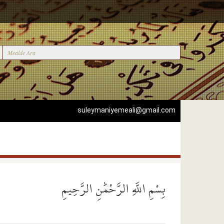
suleymaniyemeali@gmail.com
بِسْمِ اللَّهِ الرَّحْمَٰنِ الرَّحِيمِ