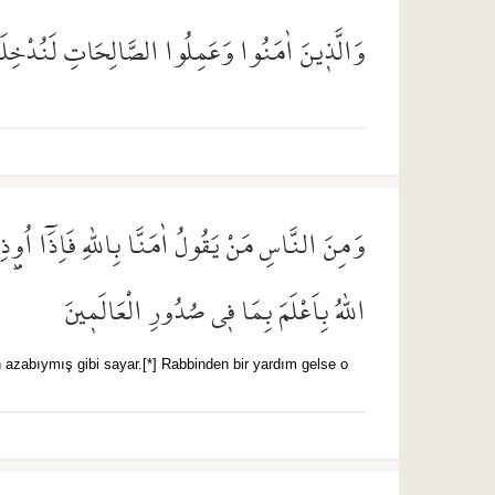
وَالَّذ۪ينَ اٰمَنُوا وَعَمِلُوا الصَّالِحَاتِ لَنُدْخِلَنّ
وَمِنَ النَّاسِ مَنْ يَقُولُ اٰمَنَّا بِاللّٰهِ فَاِذَٓا اُو۫ذِ
اللّٰهُ بِاَعْلَمَ بِمَا ف۪ي صُدُورِ الْعَالَم۪ينَ
ın azabıymış gibi sayar.[*] Rabbinden bir yardım gelse o