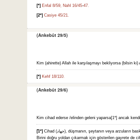
[*]
Enfal 8/59,
Nahl 16/45
-
47.
[2*]
Casiye 45/21.
(Ankebût 29/5)
Kim (ahirette) Allah ile karşılaşmayı bekliyorsa (bilsin ki) 
[*]
Kehf 18/110.
(Ankebût 29/6)
Kim cihad ederse /elinden geleni yaparsa[1*] ancak kendisi 
ََ[1*]
Cihad (جهاد), düşmanın, şeytanın veya arzuların baskısına karşı Allah’ın emrine uymak için verilen her türlü mücadeledir (Müfredat). Allah yolunda savaş, cihadın çok önemli bir parçasıdır.
Birini doğru yoldan çıkarmak için gösterilen gayrete de ci