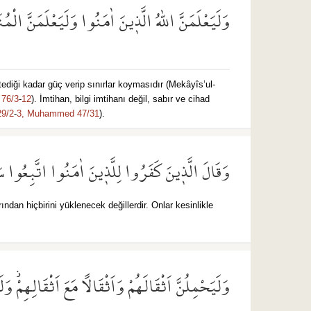
وَلَيَعْلَمَنَّ اللّٰهُ الَّذ۪ينَ اٰمَنُوا وَلَيَعْلَمَنَّ الْمُن
tediği kadar güç verip sınırlar koymasıdır (Mekâyîs’ul-
 76/3
-
12
). İmtihan, bilgi imtihanı değil, sabır ve cihad
29/2
-
3,
Muhammed 47/31
).
وَقَالَ الَّذ۪ينَ كَفَرُوا لِلَّذ۪ينَ اٰمَنُوا اتَّبِعُوا س
ından hiçbirini yüklenecek değillerdir. Onlar kesinlikle
وَلَيَحْمِلُنَّ اَثْقَالَهُمْ وَاَثْقَالًا مَعَ اَثْقَالِهِمْۘ وَل