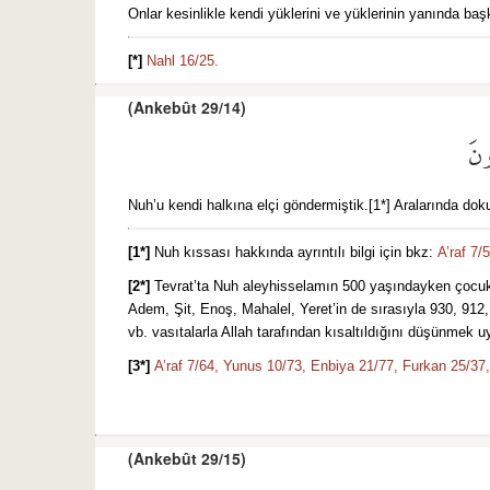
Onlar kesinlikle kendi yüklerini ve yüklerinin yanında ba
[*]
Nahl 16/25.
(Ankebût 29/14)
ونَ
Nuh’u kendi halkına elçi göndermiştik.[1*] Aralarında doku
[1*]
Nuh kıssası hakkında ayrıntılı bilgi için bkz:
A’raf 7/
[2*]
Tevrat’ta Nuh aleyhisselamın 500 yaşındayken çocuk sahib
Adem, Şit, Enoş, Mahalel, Yeret’in de sırasıyla 930, 912,
vb. vasıtalarla Allah tarafından kısaltıldığını düşünmek 
[3*]
A’raf 7/64,
Yunus 10/73,
Enbiya 21/77,
Furkan 25/37,
(Ankebût 29/15)