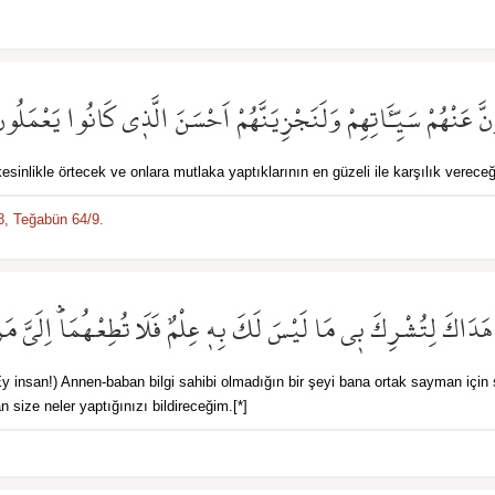
 عَنْهُمْ سَيِّـَٔاتِهِمْ وَلَنَجْزِيَنَّهُمْ اَحْسَنَ الَّذ۪ي كَانُوا يَعْمَلُون
kesinlikle örtecek ve onlara mutlaka yaptıklarının en güzeli ile karşılık vereceğ
8,
Teğabün 64/9.
َدَاكَ لِتُشْرِكَ ب۪ي مَا لَيْسَ لَكَ بِه۪ عِلْمٌ فَلَا تُطِعْهُمَاۜ اِلَيَّ مَرْ
y insan!) Annen-baban bilgi sahibi olmadığın bir şeyi bana ortak sayman için
ize neler yaptığınızı bildireceğim.[*]