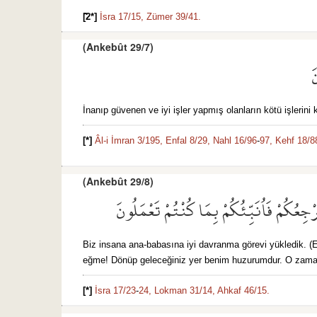
ََ[2*]
İsra 17/15,
Zümer 39/41.
(Ankebût 29/7)
َ
İnanıp güvenen ve iyi işler yapmış olanların kötü işlerini 
[*]
Âl-i İmran 3/195,
Enfal 8/29,
Nahl 16/96
-
97,
Kehf 18/8
(Ankebût 29/8)
جِعُكُمْ فَاُنَبِّئُكُمْ بِمَا كُنْتُمْ تَعْمَلُونَ
Biz insana ana-babasına iyi davranma görevi yükledik. (E
eğme! Dönüp geleceğiniz yer benim huzurumdur. O zaman s
[*]
İsra 17/23
-
24,
Lokman 31/14,
Ahkaf 46/15.