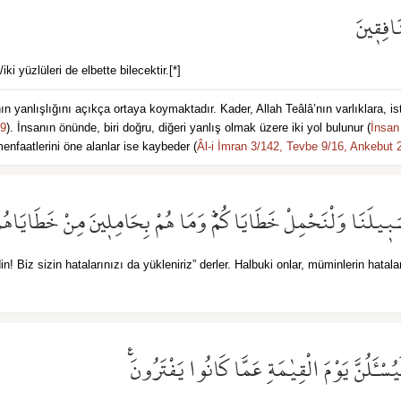
َافِق۪ينَ
ki yüzlüleri de elbette bilecektir.[*]
 yanlışlığını açıkça ortaya koymaktadır. Kader, Allah Teâlâ’nın varlıklara, is
49
). İnsanın önünde, biri doğru, diğeri yanlış olmak üzere iki yol bulunur (
İnsan
menfaatlerini öne alanlar ise kaybeder (
Âl-i İmran 3/142,
Tevbe 9/16,
Ankebut 
َب۪يلَنَا وَلْنَحْمِلْ خَطَايَاكُمْۜ وَمَا هُمْ بِحَامِل۪ينَ مِنْ خَطَايَاهُمْ 
n! Biz sizin hatalarınızı da yükleniriz” derler. Halbuki onlar, müminlerin hatalar
َيُسْـَٔلُنَّ يَوْمَ الْقِيٰمَةِ عَمَّا كَانُوا يَفْتَرُونَ۟