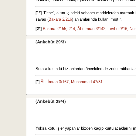
[1*]
“Fitne”, altını içindeki yabancı maddelerden ayırmak 
savaş (
Bakara 2/216
) anlamlarında kullanılmıştır.
[2*]
Bakara 2/155,
214,
Âl-i İmran 3/142,
Tevbe 9/16,
Nur
(Ankebût 29/3)
Şurası kesin ki biz onlardan öncekileri de zorlu imtihanlard
[*]
Âl-i İmran 3/167,
Muhammed 47/31.
(Ankebût 29/4)
Yoksa kötü işler yapanlar bizden kaçıp kurtulacaklarını mı