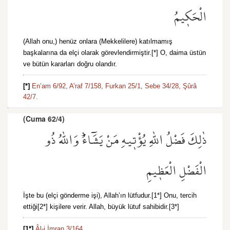
الْحَك۪يمُ
(Allah onu,) henüz onlara (Mekkelilere) katılmamış
başkalarına da elçi olarak görevlendirmiştir.[*] O, daima üstün
ve bütün kararları doğru olandır.
[*]
En’am 6/92,
A’raf 7/158,
Furkan 25/1,
Sebe 34/28,
Şûrâ
42/7.
(Cuma 62/4)
ذٰلِكَ فَضْلُ اللّٰهِ يُؤْت۪يهِ مَنْ يَشَٓاءُۜ وَاللّٰهُ ذُو
الْفَضْلِ الْعَظ۪يمِ
İşte bu (elçi gönderme işi), Allah’ın lütfudur.[1*] Onu, tercih
ettiği[2*] kişilere verir. Allah, büyük lütuf sahibidir.[3*]
[1*]
Âl-i İmran 3/164.