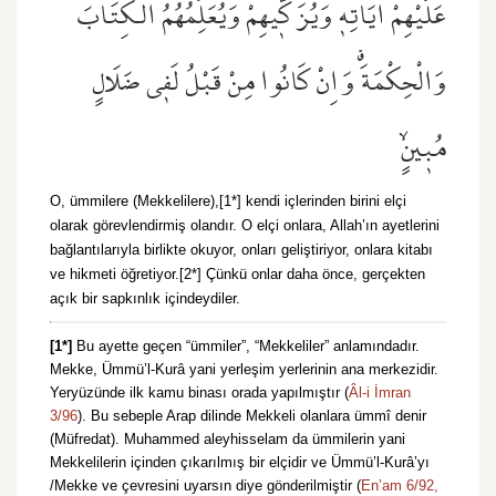
عَلَيْهِمْ اٰيَاتِه۪ وَيُزَكّ۪يهِمْ وَيُعَلِّمُهُمُ الْكِتَابَ
وَالْحِكْمَةَۗ وَاِنْ كَانُوا مِنْ قَبْلُ لَف۪ي ضَلَالٍ
مُب۪ينٍۙ
O, ümmilere (Mekkelilere),[1*] kendi içlerinden birini elçi
olarak görevlendirmiş olandır. O elçi onlara, Allah’ın ayetlerini
bağlantılarıyla birlikte okuyor, onları geliştiriyor, onlara kitabı
ve hikmeti öğretiyor.[2*] Çünkü onlar daha önce, gerçekten
açık bir sapkınlık içindeydiler.
[1*]
Bu ayette geçen “ümmiler”, “Mekkeliler” anlamındadır.
Mekke, Ümmü’l-Kurâ yani yerleşim yerlerinin ana merkezidir.
Yeryüzünde ilk kamu binası orada yapılmıştır (
Âl-i İmran
3/96
). Bu sebeple Arap dilinde Mekkeli olanlara ümmî denir
(Müfredat). Muhammed aleyhisselam da ümmilerin yani
Mekkelilerin içinden çıkarılmış bir elçidir ve Ümmü’l-Kurâ’yı
/Mekke ve çevresini uyarsın diye gönderilmiştir (
En’am 6/92,