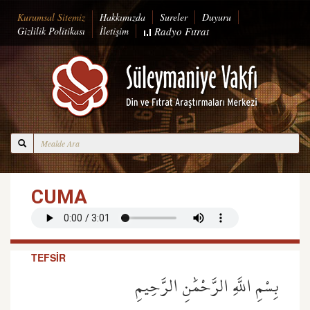
Kurumsal Sitemiz
Hakkımızda
Sureler
Duyuru
Gizlilik Politikası
İletişim
Radyo
Fıtrat
CUMA
TEFSİR
بِسْمِ اللَّهِ الرَّحْمَٰنِ الرَّحِيمِ