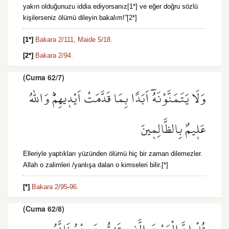
yakın olduğunuzu iddia ediyorsanız[1*] ve eğer doğru sözlü
kişilerseniz ölümü dileyin bakalım!”[2*]
[1*]
Bakara 2/111,
Maide 5/18.
[2*]
Bakara 2/94.
(Cuma 62/7)
وَلَا يَتَمَنَّوْنَهُٓ اَبَدًا بِمَا قَدَّمَتْ اَيْد۪يهِمْۜ وَاللّٰهُ
عَل۪يمٌ بِالظَّالِم۪ينَ
Elleriyle yaptıkları yüzünden ölümü hiç bir zaman dilemezler.
Allah o zalimleri /yanlışa dalan o kimseleri bilir.[*]
[*]
Bakara 2/95
-
96.
(Cuma 62/8)