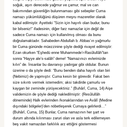
soğuk, aşırı derecede yağmur ve çamur, mal ve can
bakımından güvenliğin bulunmaması gibi sebepler Cuma
namazı yükümlülüğünü düşüren meşru mazeretler olarak
kabul edilmiştir. Ayetteki “Sizin için hayırlı olan budur, bunu
bir bilseniz!” ifadesinin, diğer farz namazlar için değil de
sadece Cuma namazı için kullanılmış olması da bunu
doğrulamaktadır. Sahabeden Abdullah b. Abbas’ın yağmurlu
bir Cuma gününde müezzinine şöyle dediği rivayet edilmiştir:
Ezan okurken “Eşhedü enne Muhammede’r-Rasûlullâh”tan
sonra “Hayye ale’s-salâh” deme! “Namazınızı evlerinizde
kılın” de. İnsanlar bu davranışı yadırgar gibi oldular. Bunun
üzerine o da şöyle dedi: “Bunu benden daha hayırlı olan biri
(Nebimiz) de yapmıştır. Cuma kesin bir görevdir. Fakat ben
size sıkıntı vermek istemedim; aksi takdirde çamurlu ve
kaygan bir zeminde yürüyecektiniz.” (Buhârî, Cuma, 14) Aişe
validemizin de şöyle dediği nakledilmiştir: (Resûlullâh
döneminde) Halk evlerinden /konaklarından ve Avâlî (Medine
dışındaki bölgeler)’den nöbetleşerek Cumaya gelirlerdi…”
(Buhârî, Cuma, 15) Bunlar, Cuma namazının her şart ve
durum altında kılınması zaruri olan ve asla terk edilemeyen
beş vakit namazdan farklılık arz ettiğini göstermesi