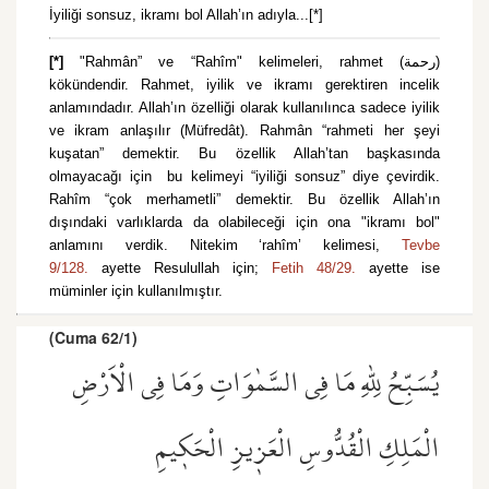
İyiliği sonsuz, ikramı bol Allah’ın adıyla...[*]
[*]
"Rahmân” ve “Rahîm" kelimeleri, rahmet (رحمة)
kökündendir. Rahmet, iyilik ve ikramı gerektiren incelik
anlamındadır. Allah’ın özelliği olarak kullanılınca sadece iyilik
ve ikram anlaşılır (Müfredât). Rahmân “rahmeti her şeyi
kuşatan” demektir. Bu özellik Allah’tan başkasında
olmayacağı için bu kelimeyi “iyiliği sonsuz” diye çevirdik.
Rahîm “çok merhametli” demektir. Bu özellik Allah’ın
dışındaki varlıklarda da olabileceği için ona "ikramı bol"
anlamını verdik. Nitekim ‘rahîm’ kelimesi,
Tevbe
9/128.
ayette Resulullah için;
Fetih 48/29.
ayette ise
müminler için kullanılmıştır.
(Cuma 62/1)
يُسَبِّحُ لِلّٰهِ مَا فِي السَّمٰوَاتِ وَمَا فِي الْاَرْضِ
الْمَلِكِ الْقُدُّوسِ الْعَز۪يزِ الْحَك۪يمِ