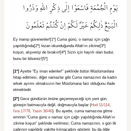
يَوْمِ الْجُمُعَةِ فَاسْعَوْا اِلٰى ذِكْرِ اللّٰهِ وَذَرُوا
الْبَيْعَۜ ذٰلِكُمْ خَيْرٌ لَكُمْ اِنْ كُنْتُمْ تَعْلَمُونَ
Ey inanıp güvenenler![1*] Cuma günü, o namaz için çağrı
yapıldığında[2*] /ezan okunduğunda Allah’ın zikrine[3*]
koşun, alışverişi de bırakın![4*] Sizin için hayırlı olan budur,
bunu bir bilseniz![5*]
[1*]
Ayette “Ey iman edenler!” şeklinde bütün Müslümanlara
hitap edilmesi, diğer namazlar gibi Cuma namazının da kadın
erkek ayrımı olmaksızın her Müslümana farz olduğunu ifade
etmektedir.
[2*]
Gece gündüzün önüne geçemeyeceği için yeni gün,
güneşin batmasıyla değil, doğmasıyla başlar (
Hud 11/114
,
İsra 17/78,
Yasin 36/40
). Bu ayette, cuma namazına gitme
emrinin “Cuma günü o namaz için çağrı yapıldığında Allah’ın
zikrine koşun” şeklinde verilmesi; Cuma namazının, o gün ilk
çağrının yapıldığı vakitte kılınacağını gösterir, bu da öğle