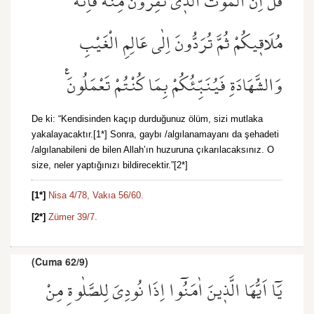
قُلْ اِنَّ الْمَوْتَ الَّذ۪ي تَفِرُّونَ مِنْهُ فَاِنَّهُ
مُلَاق۪يكُمْ ثُمَّ تُرَدُّونَ اِلٰى عَالِمِ الْغَيْبِ
وَالشَّهَادَةِ فَيُنَبِّئُكُمْ بِمَا كُنْتُمْ تَعْمَلُونَ۟
De ki: “Kendisinden kaçıp durduğunuz ölüm, sizi mutlaka
yakalayacaktır.[1*] Sonra, gaybı /algılanamayanı da şehadeti
/algılanabileni de bilen Allah’ın huzuruna çıkarılacaksınız. O
size, neler yaptığınızı bildirecektir.”[2*]
[1*]
Nisa 4/78,
Vakıa 56/60.
[2*]
Zümer 39/7.
(Cuma 62/9)
يَٓا اَيُّهَا الَّذ۪ينَ اٰمَنُٓوا اِذَا نُودِيَ لِلصَّلٰوةِ مِنْ