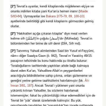
[1*]
Tevrat’a uyanlar, kendi kitaplarında müjdelenen elçiye ve
onunla indirilen kitaba yani Kur’an’a hemen inanır (
Maide
5/83
-
84
). Uymayanlar ise
Bakara 2/75
-
79,
89,
100
-
101
ayetlerinde belirtildiği gibi kendi kitaplarını görmezden gelmiş
olurlar.
[2*]
“Hakikatleri açığa çıkaran kitaplar” diye meal verilen
kelime sifr (السِّفْرُ)’in çoğulu (أسفار)’dır (Müfredat). Tevrat’ın
bölümlerinden her birine de sifr denir (DİA, Sifr md).
[3*]
Tanınmış Yahudi alimlerinden Said bin Yusuf el-Feyyûmi,
nâm-ı diğer Saadya Gaon (ö. 942), Tevrat’ın Yaratılış 49/15.
pasajının tefsirinde bu konu hakkında şu itirafta bulunur:
“İsrailoğullarını tarihlerinde yaptıkları ahide bağlı kalmaya
davet eden Kur’an, Yahudilere Allah’ın peygamberleri
aracılığıyla bildirdiklerine sahip çıkma, onları gizlememe ve
gereğini yerine getirme taahhütlerini hatırlatmıştır (bk.
Âl-i
İmran 3/81
,
187
). Ancak Tevrat’ı yüklenen yani onunla
yükümlü kılınan Yahudiler, bu sözlerini hatırlamak
istememişler; fakat bu yükümlülüğü inkar edemedikleri için de
Tevrat bir “yük” olarak üzerlerinde kalmıştır. Bu yük,
omuzlarında taşıdıkları bir “sorumluluk”tan ziyade sırtlarında