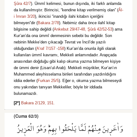
Şûra 42/7
). Ümmî kelimesi, bunun dışında, iki farklı anlamda
da kullanılmıştır. Birincisi, “kendine kitap verilmemiş olan” (
Âl-
i İmran 3/20
), ikincisi “inandığı ilahi kitabın içeriğini
bilmeyen”dir (
Bakara 2/78
). Nebimiz daha önce ilahî kitap
bilgisine sahip değildi (
Ankebut 29/47
-
48,
Şûrâ 42/52
-
53
) ama
Kur’an’da ona ümmî denmesinin sebebi bu değildir. Son
nebinin Mekke’den çıkacağı Tevrat ve İncil’de yazılı
olduğundan (
A’raf 7/157
-
158
) Kur’an’da onunla ilgili olarak
kullanılan ümmî kavramı, Mekkeli anlamındadır. Arapçada
anasından doğduğu gibi kalıp okuma yazma bilmeyen kişiye
de ümmi denir (Lisan’ul-Arab). Mekkeli müşrikler, Kur’an’ın
Muhammed aleyhisselama birileri tarafından yazdırıldığını
iddia ederler (
Furkan 25/5
). Eğer o, okuma yazma bilmeseydi
onu yakından tanıyan Mekkeliler, böyle bir iddiada
bulunamazdı.
[2*]
Bakara 2/129,
151.
(Cuma 62/3)
وَاٰخَر۪ينَ مِنْهُمْ لَمَّا يَلْحَقُوا بِهِمْۜ وَهُوَ الْعَز۪يزُ