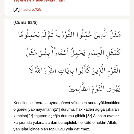
sey-mesiet-irade-ve-fitrat.html
[3*]
Hadid 57/29.
(Cuma 62/5)
مَثَلُ الَّذ۪ينَ حُمِّلُوا التَّوْرٰيةَ ثُمَّ لَمْ يَحْمِلُوهَا
كَمَثَلِ الْحِمَارِ يَحْمِلُ اَسْفَارًاۜ بِئْسَ مَثَلُ
الْقَوْمِ الَّذ۪ينَ كَذَّبُوا بِاٰيَاتِ اللّٰهِۜ وَاللّٰهُ لَا
يَهْدِي الْقَوْمَ الظَّالِم۪ينَ
Kendilerine Tevrat’a uyma görevi yüklenen sonra yüklendikleri
o görevi yapmayanların[1*] durumu, hakikatleri açığa çıkaran
kitapları[2*] taşıyan eşeğin durumu gibidir.[3*] Allah’ın ayetleri
karşısında yalana sarılan bu topluluk ne kötü örnektir! Allah,
yanlışlar içinde olan topluluğu yola getirmez.