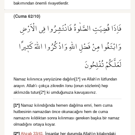
bakımından önemli rivayetlerdir.
(Cuma 62/10)
فَاِذَا قُضِيَتِ الصَّلٰوةُ فَانْتَشِرُوا فِي الْاَرْضِ
وَابْتَغُوا مِنْ فَضْلِ اللّٰهِ وَاذْكُرُوا اللّٰهَ كَث۪يرًا
لَعَلَّكُمْ تُفْلِحُونَ
Namaz kılınınca yeryüzüne dağılın[1*] ve Allah’ın lütfundan
arayın. Allah’ı çokça zikredin /onu (onun sözlerini) hep
aklınızda tutun[2*] ki umduğunuza kavuşasınız.
[1*]
Namaz kılındığında hemen dağılma emri, hem cuma
hutbesinin namazdan önce okunacağını hem de cuma
namazını kıldıktan sonra kılınması gereken başka bir namaz
olmadığını ortaya koyar.
[2*]
Ahzab 33/41.
İnsanlar her durumda Allah'ın kitabındaki