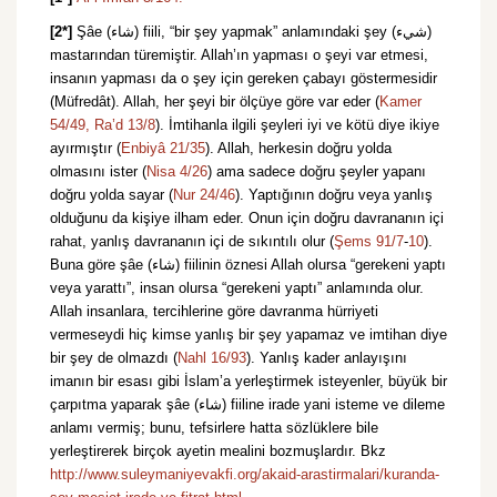
[2*]
Şâe (شاء) fiili, “bir şey yapmak” anlamındaki şey (شيء)
mastarından türemiştir. Allah’ın yapması o şeyi var etmesi,
insanın yapması da o şey için gereken çabayı göstermesidir
(Müfredât). Allah, her şeyi bir ölçüye göre var eder (
Kamer
54/49,
Ra’d 13/8
). İmtihanla ilgili şeyleri iyi ve kötü diye ikiye
ayırmıştır (
Enbiyâ 21/35
). Allah, herkesin doğru yolda
olmasını ister (
Nisa 4/26
) ama sadece doğru şeyler yapanı
doğru yolda sayar (
Nur 24/46
). Yaptığının doğru veya yanlış
olduğunu da kişiye ilham eder. Onun için doğru davrananın içi
rahat, yanlış davrananın içi de sıkıntılı olur (
Şems 91/7
-
10
).
Buna göre şâe (شاء) fiilinin öznesi Allah olursa “gerekeni yaptı
veya yarattı”, insan olursa “gerekeni yaptı” anlamında olur.
Allah insanlara, tercihlerine göre davranma hürriyeti
vermeseydi hiç kimse yanlış bir şey yapamaz ve imtihan diye
bir şey de olmazdı (
Nahl 16/93
). Yanlış kader anlayışını
imanın bir esası gibi İslam’a yerleştirmek isteyenler, büyük bir
çarpıtma yaparak şâe (شاء) fiiline irade yani isteme ve dileme
anlamı vermiş; bunu, tefsirlere hatta sözlüklere bile
yerleştirerek birçok ayetin mealini bozmuşlardır. Bkz
http://www.suleymaniyevakfi.org/akaid-arastirmalari/kuranda-