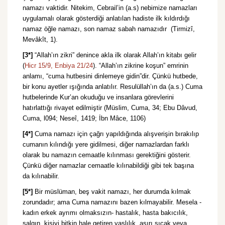
namazı vaktidir. Nitekim, Cebrail’in (a.s) nebimize namazları
uygulamalı olarak gösterdiği anlatılan hadiste ilk kıldırdığı
namaz öğle namazı, son namaz sabah namazıdır (Tirmizî,
Mevâkît, 1).
[3*]
“Allah’ın zikri” denince akla ilk olarak Allah’ın kitabı gelir
(
Hicr 15/9,
Enbiya 21/24
). “Allah’ın zikrine koşun” emrinin
anlamı, “cuma hutbesini dinlemeye gidin”dir. Çünkü hutbede,
bir konu ayetler ışığında anlatılır. Resulüllah’ın da (a.s.) Cuma
hutbelerinde Kur’an okuduğu ve insanlara görevlerini
hatırlattığı rivayet edilmiştir (Müslim, Cuma, 34; Ebu Dâvud,
Cuma, l094; Neseî, 1419; İbn Mâce, 1106)
[4*]
Cuma namazı için çağrı yapıldığında alışverişin bırakılıp
cumanın kılındığı yere gidilmesi, diğer namazlardan farklı
olarak bu namazın cemaatle kılınması gerektiğini gösterir.
Çünkü diğer namazlar cemaatle kılınabildiği gibi tek başına
da kılınabilir.
[5*]
Bir müslüman, beş vakit namazı, her durumda kılmak
zorundadır; ama Cuma namazını bazen kılmayabilir. Mesela -
kadın erkek ayrımı olmaksızın- hastalık, hasta bakıcılık,
salgın, kişiyi bitkin hale getiren yaşlılık, aşırı sıcak veya