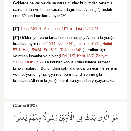
Göklerde ne var yerde ne varsa mutlak hükümdar, tertemiz,
daima üstün ve bütün kararları doğru olan Allah’ı[1*] tesbih
eder /O’nun kurallarına uyar.[2*]
[1*]
Tâhâ 20/114,
Mü’minun 23/116,
Haşr 59/23
-
24.
[2*]
Gökler, yer ve onlarda bulunan her şey Allah’ın koyduğu
kurallara uyar (
İsra 17/44,
Nur 24/41,
Fussilet 41/11,
Hadid
57/1,
Haşr 59/24,
Saf 61/1,
Teğabün 64/1
). İmtihan için
yaratılan insanlar ve cinler (
Hûd 11/7,
Kehf 18/7,
Zariyat
51/56,
Mülk 67/2
) ise imtihan konusu olan işlerde serbest
bırakılmışlardır. Bunun dışındaki alanlarda; örneğin nefes alıp
verme, yeme, içme, giyinme, barınma, dinlenme gibi
konularda Allah’ın koyduğu kurallara uymadan yaşayamazlar.
(Cuma 62/2)
هُوَ الَّذ۪ي بَعَثَ فِي الْاُمِّيّ۪نَ رَسُولًا مِنْهُمْ يَتْلُوا