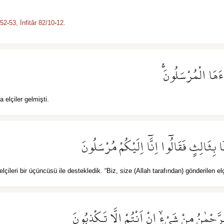
/52
-
53,
İnfitâr 82/10
-
12.
ءَهَا الْمُرْسَلُونَۚ
 elçiler gelmişti.
نَا بِثَالِثٍ فَقَالُٓوا اِنَّٓا اِلَيْكُمْ مُرْسَلُونَ
lçileri bir üçüncüsü ile destekledik. “Biz, size (Allah tarafından) gönderilen elçi
الرَّحْمٰنُ مِنْ شَيْءٍۙ اِنْ اَنْتُمْ اِلَّا تَكْذِبُونَ