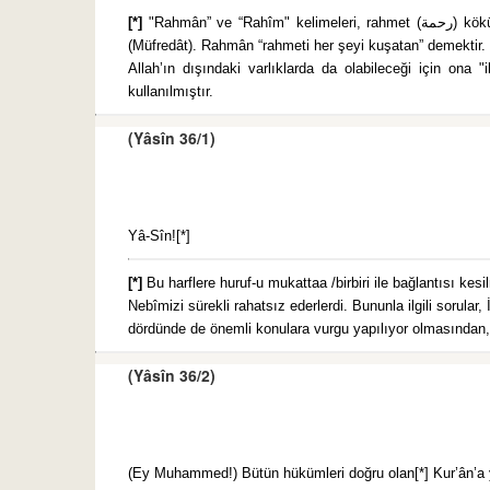
[*]
"Rahmân” ve “Rahîm" kelimeleri, rahmet (رحمة) kökündendir. Rahmet, iyilik ve ikramı gerektiren incelik anlamındadır. Allah’ın özelliği olarak kullanılınca sadece iyilik ve ikram anlaşılır
(Müfredât). Rahmân “rahmeti her şeyi kuşatan” demektir. 
Allah’ın dışındaki varlıklarda da olabileceği için ona 
kullanılmıştır.
(Yâsîn 36/1)
Yâ-Sîn![*]
[*]
Bu harflere huruf-u mukattaa /birbiri ile bağlantısı ke
Nebîmizi sürekli rahatsız ederlerdi. Bununla ilgili sorul
dördünde de önemli konulara vurgu yapılıyor olmasından, o
(Yâsîn 36/2)
(Ey Muhammed!) Bütün hükümleri doğru olan[*] Kur’ân’a 