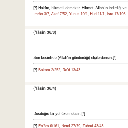
[*]
Hakîm, hikmetli demektir. Hikmet, Allah’ın indirdiği ve 
İmrân 3/7,
A’raf 7/52,
Yunus 10/1,
Hud 11/1,
İsra 17/106,
(Yâsîn 36/3)
Sen kesinlikle (Allah'ın gönderdiği) elçilerdensin.[*]
[*]
Bakara 2/252
,
Ra’d 13/43.
(Yâsîn 36/4)
Dosdoğru bir yol üzerindesin.[*]
[*]
En’âm 6/161,
Neml 27/79,
Zuhruf 43/43.