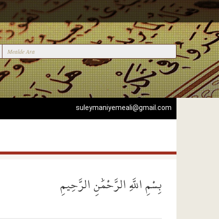
suleymaniyemeali@gmail.com
بِسْمِ اللَّهِ الرَّحْمَٰنِ الرَّحِيمِ