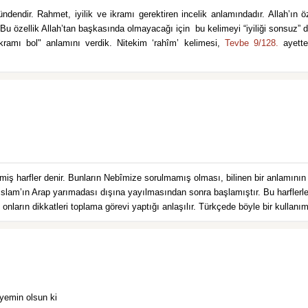
Bu özellik Allah’tan başkasında olmayacağı için bu kelimeyi “iyiliği sonsuz” d
"ikramı bol" anlamını verdik. Nitekim ‘rahîm’ kelimesi,
Tevbe 9/128.
ayette
silmiş harfler denir. Bunların Nebîmize sorulmamış olması, bilinen bir anlamının
ar, İslam’ın Arap yarımadası dışına yayılmasından sonra başlamıştır. Bu harfler
nların dikkatleri toplama görevi yaptığı anlaşılır. Türkçede böyle bir kullanım
yemin olsun ki