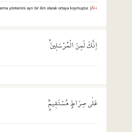
karma yöntemini ayrı bir ilim olarak ortaya koymuştur. (
Âl-i
اِنَّكَ لَمِنَ الْمُرْسَل۪ينَۙ
عَلٰى صِرَاطٍ مُسْتَق۪يمٍۜ