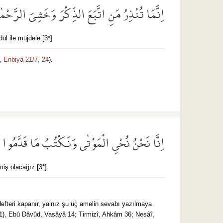
اِنَّمَا تُنْذِرُ مَنِ اتَّبَعَ الذِّكْرَ وَخَشِيَ الرَّحْمٰن
ül ile müjdele.[3*]
,
Enbiya 21/7,
24
).
اِنَّا نَحْنُ نُحْيِ الْمَوْتٰى وَنَكْتُبُ مَا قَدَّمُوا وَا
tmiş olacağız.[3*]
1631), Ebû Dâvûd, Vasâyâ 14; Tirmizî, Ahkâm 36; Nesâî,