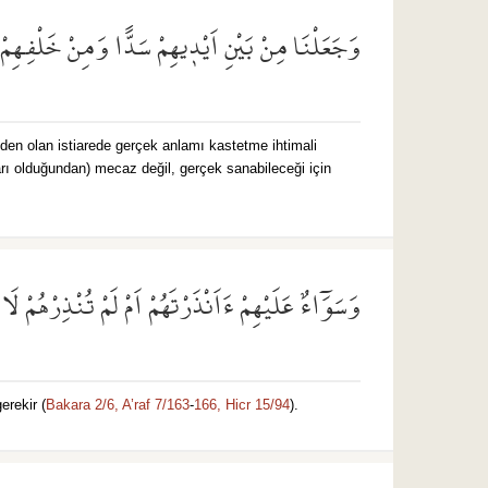
وَجَعَلْنَا مِنْ بَيْنِ اَيْد۪يهِمْ سَدًّا وَمِنْ خَلْفِهِم
rinden olan istiarede gerçek anlamı kastetme ihtimali
arı olduğundan) mecaz değil, gerçek sanabileceği için
وَسَوَٓاءٌ عَلَيْهِمْ ءَاَنْذَرْتَهُمْ اَمْ لَمْ تُنْذِرْهُمْ لَ
rekir (
Bakara 2/6,
A’raf 7/163
-
166,
Hicr 15/94
).