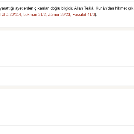
yarattığı ayetlerden çıkarılan doğru bilgidir. Allah Teâlâ, Kur’ân’dan hikmet çı
Tâhâ 20/114,
Lokman 31/2,
Zümer 39/23,
Fussilet 41/3
).