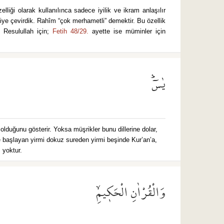
iye çevirdik. Rahîm “çok merhametli” demektir. Bu özellik
 Resulullah için;
Fetih 48/29.
ayette ise müminler için
يٰسٓۜ
 olduğunu gösterir. Yoksa müşrikler bunu dillerine dolar,
le başlayan yirmi dokuz sureden yirmi beşinde Kur’an’a,
 yoktur.
وَالْقُرْاٰنِ الْحَك۪يمِۙ