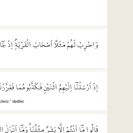
وَاضْرِبْ لَهُمْ مَثَلًا اَصْحَابَ الْقَرْيَةِۢ اِذْ جَٓا
اِذْ اَرْسَلْنَٓا اِلَيْهِمُ اثْنَيْنِ فَكَذَّبُوهُمَا فَعَزَّزْ
leriz.” dediler.
قَالُوا مَٓا اَنْتُمْ اِلَّا بَشَرٌ مِثْلُنَاۙ وَمَٓا اَنْزَلَ 