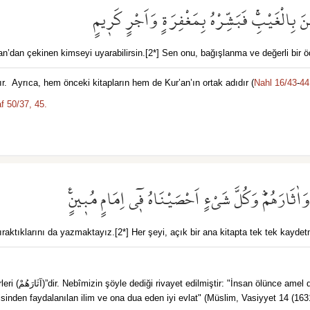
َ بِالْغَيْبِۚ فَبَشِّرْهُ بِمَغْفِرَةٍ وَاَجْرٍ كَر۪يمٍ
’dan çekinen kimseyi uyarabilirsin.[2*] Sen onu, bağışlanma ve değerli bir öd
ır. Ayrıca, hem önceki kitapların hem de Kur’an’ın ortak adıdır (
Nahl 16/43
-
44
f 50/37,
45.
ٰثَارَهُمْۜ وَكُلَّ شَيْءٍ اَحْصَيْنَاهُ ف۪ٓي اِمَامٍ مُب۪ينٍ۟
e bıraktıklarını da yazmaktayız.[2*] Her şeyi, açık bir ana kitapta tek tek kayde
sevabı yazılmaya
ndisinden faydalanılan ilim ve ona dua eden iyi evlat" (Müslim, Vasiyyet 14 (