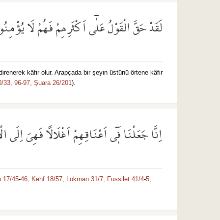
لَقَدْ حَقَّ الْقَوْلُ عَلٰٓى اَكْثَرِهِمْ فَهُمْ لَا يُؤْمِنُ
irenerek kâfir olur. Arapçada bir şeyin üstünü örtene kâfir
/33,
96
-
97,
Şuara 26/201
).
اِنَّا جَعَلْنَا ف۪ٓي اَعْنَاقِهِمْ اَغْلَالًا فَهِيَ اِلَى ال
a 17/45
-
46,
Kehf 18/57,
Lokman 31/7,
Fussilet 41/4
-
5,