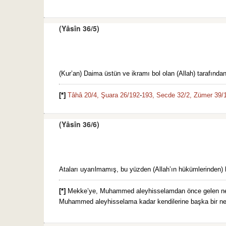
(Yâsîn 36/5)
(Kur’an) Daima üstün ve ikramı bol olan (Allah) tarafından i
[*]
Tâhâ 20/4,
Şuara 26/192
-
193,
Secde 32/2,
Zümer 39/1
(Yâsîn 36/6)
Ataları uyarılmamış, bu yüzden (Allah’ın hükümlerinden) ha
[*]
Mekke’ye, Muhammed aleyhisselamdan önce gelen nebi, 
Muhammed aleyhisselama kadar kendilerine başka bir nebi 