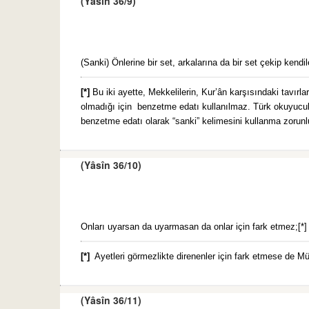
(Yâsîn 36/9)
(Sanki) Önlerine bir set, arkalarına da bir set çekip kendi
[*]
Bu iki ayette, Mekkelilerin, Kur’ân karşısındaki tavırla
olmadığı için benzetme edatı kullanılmaz. Türk okuyucular
benzetme edatı olarak “sanki” kelimesini kullanma zorun
(Yâsîn 36/10)
Onları uyarsan da uyarmasan da onlar için fark etmez;[*]
[*]
Ayetleri görmezlikte direnenler için fark etmese de Mü
(Yâsîn 36/11)