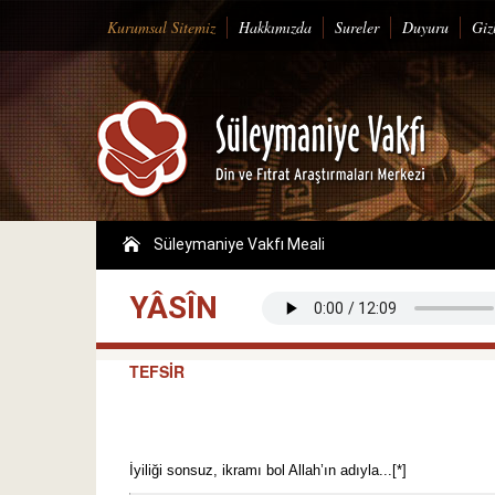
Kurumsal Sitemiz
Hakkımızda
Sureler
Duyuru
Gizl
Süleymaniye Vakfı Meali
YÂSÎN
TEFSİR
İyiliği sonsuz, ikramı bol Allah’ın adıyla...[*]