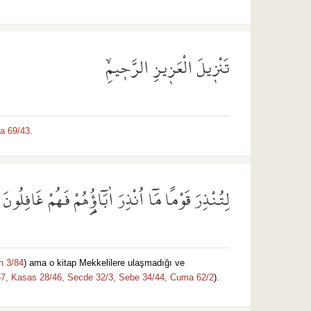
تَنْز۪يلَ الْعَز۪يزِ الرَّح۪يمِۙ
a 69/43.
لِتُنْذِرَ قَوْمًا مَٓا اُنْذِرَ اٰبَٓاؤُ۬هُمْ فَهُمْ غَافِلُونَ
n 3/84
) ama o kitap Mekkelilere ulaşmadığı ve
7,
Kasas 28/46,
Secde 32/3,
Sebe 34/44,
Cuma 62/2
).