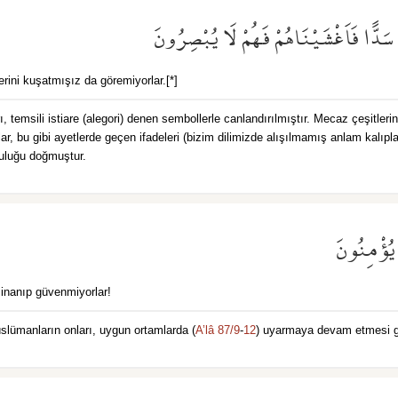
ْ سَدًّا فَاَغْشَيْنَاهُمْ فَهُمْ لَا يُبْصِرُونَ
lerini kuşatmışız da göremiyorlar.[*]
rı, temsili istiare (alegori) denen sembollerle canlandırılmıştır. Mecaz çeşitle
, bu gibi ayetlerde geçen ifadeleri (bizim dilimizde alışılmamış anlam kalıpl
luluğu doğmuştur.
ا يُؤْمِنُونَ
 inanıp güvenmiyorlar!
slümanların onları, uygun ortamlarda (
A’lâ 87/9
-
12
) uyarmaya devam etmesi ge