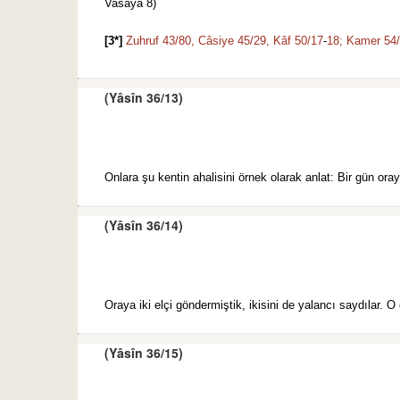
Vasâyâ 8)
[3*]
Zuhruf 43/80,
Câsiye 45/29,
Kâf 50/17
-
18;
Kamer 54
(Yâsîn 36/13)
Onlara şu kentin ahalisini örnek olarak anlat: Bir gün oraya
(Yâsîn 36/14)
Oraya iki elçi göndermiştik, ikisini de yalancı saydılar. O e
(Yâsîn 36/15)