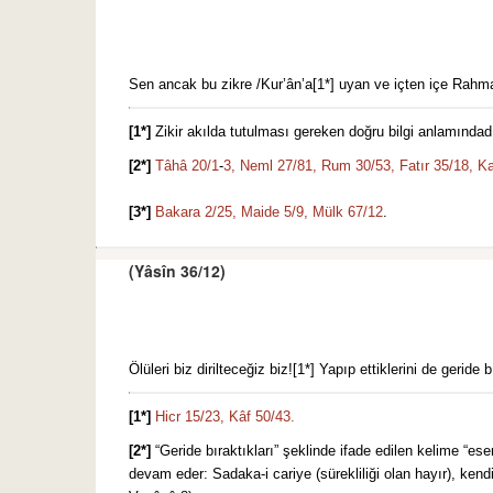
Sen ancak bu zikre /Kur’ân’a[1*] uyan ve içten içe Rahman
[1*]
Zikir akılda tutulması gereken doğru bilgi anlamındad
[2*]
Tâhâ 20/1
-
3,
Neml 27/81,
Rum 30/53,
Fatır 35/18,
Ka
[3*]
Bakara 2/25,
Maide 5/9,
Mülk 67/12
.
(Yâsîn 36/12)
Ölüleri biz dirilteceğiz biz![1*] Yapıp ettiklerini de gerid
[1*]
Hicr 15/23,
Kâf 50/43.
[2*]
“Geride bıraktıkları” şeklinde ifade edilen kelime “eserleri (آثَارَهُمْ)”dir. Nebîmizin şöyle dediği rivayet edilmiştir: "İnsan ölünce amel defteri kapanır, yalnız şu üç amelin 
devam eder: Sadaka-i cariye (sürekliliği olan hayır), ke