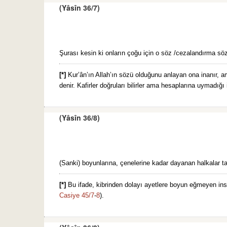
(Yâsîn 36/7)
Şurası kesin ki onların çoğu için o söz /cezalandırma söz
[*]
Kur’ân’ın Allah’ın sözü olduğunu anlayan ona inanır, am
denir. Kafirler doğruları bilirler ama hesaplarına uymadığı 
(Yâsîn 36/8)
(Sanki) boyunlarına, çenelerine kadar dayanan halkalar tak
[*]
Bu ifade, kibrinden dolayı ayetlere boyun eğmeyen ins
Casiye 45/7
-
8
).