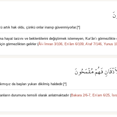
ونَ
ü artık hak oldu, çünkü onlar inanıp güvenmiyorlar.[*]
a hayat tarzını ve beklentilerini değiştirmek istemeyen, Kur’ân’ı görmezlikte d
için görmezlikten gelirler (
Âl-i İmran 3/106,
En’âm 6/109,
A’raf 7/146,
Yunus 10
ْاَذْقَانِ فَهُمْ مُقْمَحُونَ
mışız da başları yukarı dikilmiş haldedir.[*]
anların durumunu temsili olarak anlatmaktadır (
Bakara 2/6
-
7,
En’am 6/25,
İsr