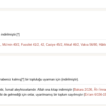
ndirilmiştir.[*]
,
Mü’min 40/2,
Fussilet 41/2,
42,
Casiye 45/2,
Ahkaf 46/2,
Vakıa 56/80,
Hâkk
bersiz kalmış[*] bir topluluğu uyarman için (indirilmiştir).
İsmail aleyhisselamdır. Allah ona kitap indirmiştir (
Bakara 2/136,
Âl-i İmra
de gelmediği için onlar, uyarılmamış bir toplum sayılmıştır (
En’am 6/156
-
15