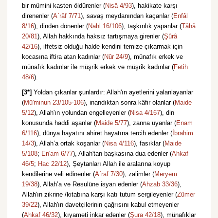
bir mümini kasten öldürenler (
Nisâ 4/93
), hakikate karşı
direnenler (
A´râf 7/71
), savaş meydanından kaçanlar (
Enfâl
8/16
), dinden dönenler (
Nahl 16/106
), taşkınlık yapanlar (
Tâhâ
20/81
), Allah hakkında haksız tartışmaya girenler (
Şûrâ
42/16
), iffetsiz olduğu halde kendini temize çıkarmak için
kocasına iftira atan kadınlar (
Nûr 24/9
), münafık erkek ve
münafık kadınlar ile müşrik erkek ve müşrik kadınlar (
Fetih
48/6
).
[3*]
Yoldan çıkanlar şunlardır: Allah'ın ayetlerini yalanlayanlar
(
Mü'minun 23/105
-
106
), inandıktan sonra kâfir olanlar (
Maide
5/12
), Allah'ın yolundan engelleyenler (
Nisa 4/167
), din
konusunda haddi aşanlar (
Maide 5/77
), zanna uyanlar (
Enam
6/116
), dünya hayatını ahiret hayatına tercih edenler (
İbrahim
14/3
), Allah’a ortak koşanlar (
Nisa 4/116
), fasıklar (
Maide
5/108
;
En'am 6/77
), Allah'tan başkasına dua edenler (
Ahkaf
46/5
;
Hac 22/12
), Şeytanları Allah ile aralarına koyup
kendilerine veli edinenler (
A´raf 7/30
), zalimler (
Meryem
19/38
), Allah’a ve Resulüne isyan edenler (
Ahzab 33/36
),
Allah'ın zikrine /kitabına karşı katı tutum sergileyenler (
Zümer
39/22
), Allah'ın davetçilerinin çağrısını kabul etmeyenler
(
Ahkaf 46/32
), kıyameti inkar edenler (
Şura 42/18
), münafıklar