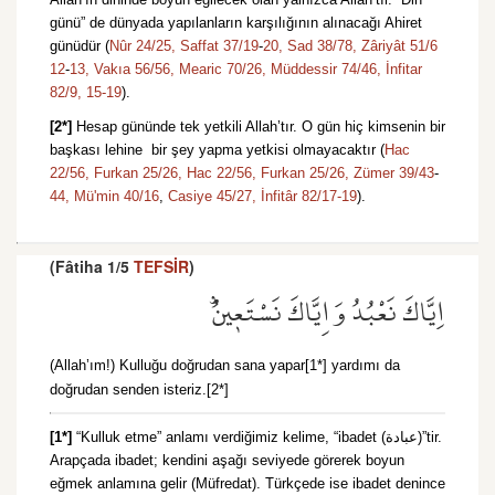
günü” de dünyada yapılanların karşılığının alınacağı Ahiret
günüdür (
Nûr 24/25,
Saffat 37/19
-
20,
Sad 38/78,
Zâriyât 51/6
12
-
13,
Vakıa 56/56,
Mearic 70/26,
Müddessir 74/46,
İnfitar
82/9,
15-
19
).
[2*]
Hesap gününde tek yetkili Allah’tır. O gün hiç kimsenin bir
başkası lehine bir şey yapma yetkisi olmayacaktır (
Hac
22/56,
Furkan 25/26,
Hac 22/56,
Furkan 25/26,
Zümer 39/43
-
44,
Mü'min 40/16
,
Casiye 45/27,
İnfitâr 82/17-
19
).
(Fâtiha 1/5
TEFSİR
)
اِيَّاكَ نَعْبُدُ وَاِيَّاكَ نَسْتَع۪ينُۜ
(Allah’ım!) Kulluğu doğrudan sana yapar[1*] yardımı da
doğrudan senden isteriz.[2*]
[1*]
“Kulluk etme” anlamı verdiğimiz kelime, “ibadet (عبادة)”tir.
Arapçada ibadet; kendini aşağı seviyede görerek boyun
eğmek anlamına gelir (Müfredat). Türkçede ise ibadet denince