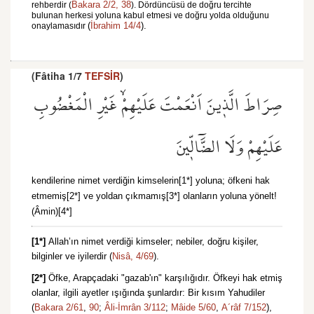
Bakara 2/2,
38
rehberdir (
). Dördüncüsü de doğru tercihte
bulunan herkesi yoluna kabul etmesi ve doğru yolda olduğunu
(
İbrahim 14/4
).
onaylamasıdır
(Fâtiha 1/7
TEFSİR
)
صِرَاطَ الَّذ۪ينَ اَنْعَمْتَ عَلَيْهِمْۙ غَيْرِ الْمَغْضُوبِ
عَلَيْهِمْ وَلَا الضَّٓالّ۪ينَ
kendilerine nimet verdiğin kimselerin[1*] yoluna; öfkeni hak
etmemiş[2*] ve yoldan çıkmamış[3*] olanların yoluna yönelt!
(Âmin)[4*]
[1*]
Allah’ın nimet verdiği kimseler; nebiler, doğru kişiler,
bilginler ve iyilerdir (
Nisâ, 4/69
).
[2*]
Öfke, Arapçadaki "gazab'ın" karşılığıdır. Öfkeyi hak etmiş
olanlar, ilgili ayetler ışığında şunlardır: Bir kısım Yahudiler
(
Bakara 2/61
,
90
;
Âli-İmrân 3/112
;
Mâide 5/60
,
A´râf 7/152
),