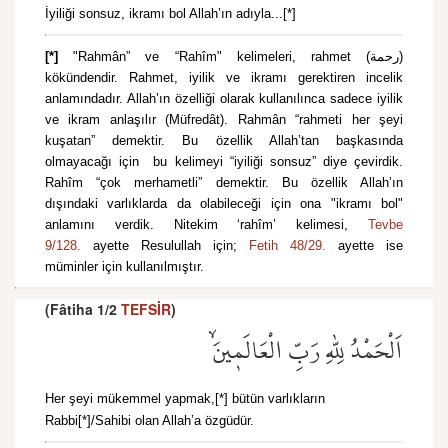
İyiliği sonsuz, ikramı bol Allah’ın adıyla...[*]
[*]
"Rahmân” ve “Rahîm" kelimeleri, rahmet (رحمة)
kökündendir. Rahmet, iyilik ve ikramı gerektiren incelik
anlamındadır. Allah’ın özelliği olarak kullanılınca sadece iyilik
ve ikram anlaşılır (Müfredât). Rahmân “rahmeti her şeyi
kuşatan” demektir. Bu özellik Allah’tan başkasında
olmayacağı için bu kelimeyi “iyiliği sonsuz” diye çevirdik.
Rahîm “çok merhametli” demektir. Bu özellik Allah’ın
dışındaki varlıklarda da olabileceği için ona "ikramı bol"
anlamını verdik. Nitekim ‘rahîm’ kelimesi,
Tevbe
9/128.
ayette Resulullah için;
Fetih 48/29.
ayette ise
müminler için kullanılmıştır.
(Fâtiha 1/2
TEFSİR
)
اَلْحَمْدُ لِلّٰهِ رَبِّ الْعَالَم۪ينَۙ
Her şeyi mükemmel yapmak,[*] bütün varlıkların
Rabbi[*]/Sahibi olan Allah’a özgüdür.