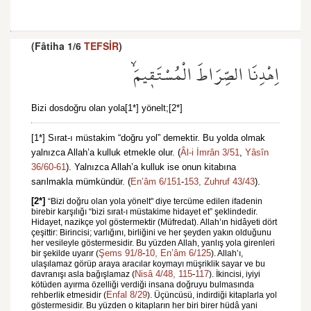
(Fâtiha 1/6
TEFSİR
)
اِهْدِنَا الصِّرَاطَ الْمُسْتَق۪يمَۙ
Bizi dosdoğru olan yola[1*] yönelt;[2*]
[1*]
Sırat-ı müstakim “doğru yol” demektir. Bu yolda olmak
yalnızca Allah’a kulluk etmekle olur. (
Âl-i İmrân 3/51
,
Yâsîn
36/60-61
). Yalnızca Allah’a kulluk ise onun kitabına
sarılmakla mümkündür. (
En’âm 6/151
-
153,
Zuhruf 43/43
).
[2*]
“Bizi doğru olan yola yönelt" diye tercüme edilen ifadenin
birebir karşılığı “bizi sırat-ı müstakime hidayet et” şeklindedir.
Hidayet, nazikçe yol göstermektir (Müfredat). Allah’ın hidâyeti dört
çeşittir: Birincisi; varlığını, birliğini ve her şeyden yakın olduğunu
her vesileyle göstermesidir. Bu yüzden Allah, yanlış yola girenleri
Şems 91/8
-
10,
En’âm 6/125
bir şekilde uyarır (
). Allah’ı,
ulaşılamaz görüp araya aracılar koymayı müşriklik sayar ve bu
Nisâ 4/48,
115
-
117
davranışı asla bağışlamaz (
). İkincisi, iyiyi
kötüden ayırma özelliği verdiği insana doğruyu bulmasında
Enfal 8/29
rehberlik etmesidir (
). Üçüncüsü, indirdiği kitaplarla yol
göstermesidir. Bu yüzden o kitapların her biri birer hüdâ yani