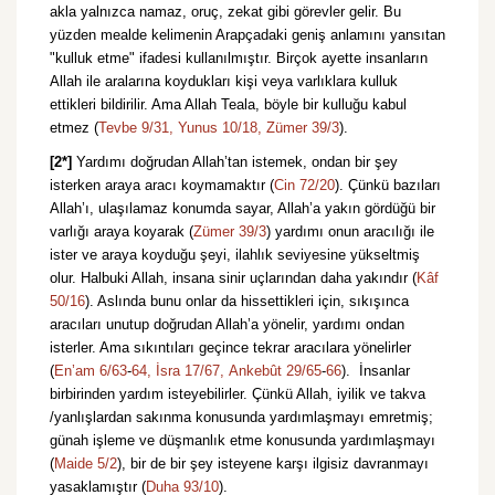
akla yalnızca namaz, oruç, zekat gibi görevler gelir. Bu
yüzden mealde kelimenin Arapçadaki geniş anlamını yansıtan
"kulluk etme" ifadesi kullanılmıştır. Birçok ayette insanların
Allah ile aralarına koydukları kişi veya varlıklara kulluk
ettikleri bildirilir. Ama Allah Teala, böyle bir kulluğu kabul
etmez (
Tevbe 9/31,
Yunus 10/18,
Zümer 39/3
).
[2*]
Yardımı doğrudan Allah’tan istemek, ondan bir şey
isterken araya aracı koymamaktır (
Cin 72/20
). Çünkü bazıları
Allah’ı, ulaşılamaz konumda sayar, Allah’a yakın gördüğü bir
varlığı araya koyarak (
Zümer 39/3
) yardımı onun aracılığı ile
ister ve araya koyduğu şeyi, ilahlık seviyesine yükseltmiş
olur. Halbuki Allah, insana sinir uçlarından daha yakındır (
Kâf
50/16
). Aslında bunu onlar da hissettikleri için, sıkışınca
aracıları unutup doğrudan Allah’a yönelir, yardımı ondan
isterler. Ama sıkıntıları geçince tekrar aracılara yönelirler
(
En’am 6/63
-
64,
İsra 17/67,
Ankebût 29/65
-
66
). İnsanlar
birbirinden yardım isteyebilirler. Çünkü Allah, iyilik ve takva
/yanlışlardan sakınma konusunda yardımlaşmayı emretmiş;
günah işleme ve düşmanlık etme konusunda yardımlaşmayı
(
Maide 5/2
), bir de bir şey isteyene karşı ilgisiz davranmayı
yasaklamıştır (
Duha 93/10
).