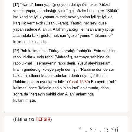
[1*]
“Hamd”, birini yaptığı şeyden dolayı övmektir. “Güzel
yemek yapar, arkadaşlığı iyidir.” gibi sözler buna girer. “Şükür”
ise kendine iyilik yapanı övmek veya yapılan iyiliğe iyilikle
karşılık vermektir (Lisan’ul-arab). Yaptığı her şeyi güzel
yapan sadece Allah’tır. Allah’ın yaptığı ile insanların yaptığı
arasındaki farkı göstermek için “güzel” yerine “mükemmel”
kelimesini kullandık.
[2*]
Rab kelimesinin Türkçe karşılığı “sahip”tir. Evin sahibine
rabb’ud-dâr = evin rabbi (Müfredât), sermaye sahibine de
rabb’ul-mal = sermayenin rabbi denir. Yusuf aleyhisselam,
kralın gönderdiği köleye şöyle demişti: “Rabbine dön de sor
bakalım, ellerini kesen kadınların derdi neymiş? Benim
Rabbim onların oyunlarını bilir.” (
Yusuf 12/50
) Bu ayette “rab”
kelimesi önce “kölenin sahibi olan kral” anlamında, daha
sonra da “herşeyin sahibi olan Allah” anlamında
kullanılmıştır.
(Fâtiha 1/3
TEFSİR
)
اَلرَّحْمٰنِ الرَّح۪يمِۙ