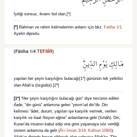
İyiliği sonsuz, ikramı bol olan,[*]
[*]
Rahman ve rahim kelimelerinin anlamı için bkz:
Fatiha 1/1.
Ayetin dipnotu.
(Fâtiha 1/4
TEFSİR
)
مَالِكِ يَوْمِ الدّ۪ينِۜ
yapılan her şeyin karşılığını bulacağı[1*] gününün tek yetkilisi
olan Allah’a (özgüdür).[2*]
[1*]
“Her şeyin karşılığını bulacağı gün” diye tercüme edilen
ifade, “din günü” anlamına gelen “yevm’ud din”dir. Din
kelimesi “âdet, durum, yapılan işe karşılık vermek, verilen
karşılık ve itaat /boyun eğme” anlamlarına gelir (Sıhâh). Din,
Kuran’da insanın kabul edip ona göre yaşamaya söz verdiği
sistem anlamına da gelir (
Âl-i İmran 3/19,
Kafirun 109/6
).
Allah’ın dininde boyun eğilecek olan yalnızca Allah’tır. “Din