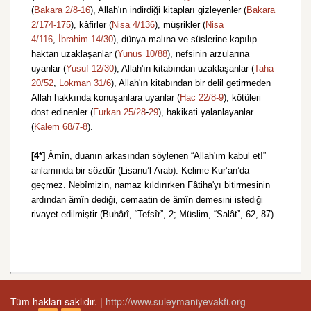
(
Bakara 2/8-16
), Allah'ın indirdiği kitapları gizleyenler (
Bakara
2/174-
175
), kâfirler (
Nisa 4/136
), müşrikler (
Nisa
4/116
,
İbrahim 14/30
), dünya malına ve süslerine kapılıp
haktan uzaklaşanlar (
Yunus 10/88
), nefsinin arzularına
uyanlar (
Yusuf 12/30
), Allah'ın kitabından uzaklaşanlar (
Taha
20/52
,
Lokman 31/6
), Allah'ın kitabından bir delil getirmeden
Allah hakkında konuşanlara uyanlar (
Hac 22/8-9
), kötüleri
dost edinenler (
Furkan 25/28
-
29
), hakikati yalanlayanlar
(
Kalem 68/7-8
).
[4*]
Âmîn, duanın arkasından söylenen “Allah'ım kabul et!”
anlamında bir sözdür (Lisanu’l-Arab). Kelime Kur’an’da
geçmez. Nebîmizin, namaz kıldırırken Fâtiha'yı bitirmesinin
ardından âmîn dediği, cemaatin de âmîn demesini istediği
rivayet edilmiştir (Buhârî, “Tefsîr”, 2; Müslim, “Salât”, 62, 87).
Tüm hakları saklıdır. |
http://www.suleymaniyevakfi.org