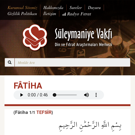
Kurumsal Sitemiz
Hakkımızda
Sureler
Duyuru
Gizlilik Politikası
İletişim
Radyo
Fıtrat
FÂTİHA
(Fâtiha 1/1
TEFSİR
)
بِسْمِ اللَّهِ الرَّحْمَٰنِ الرَّحِيمِ