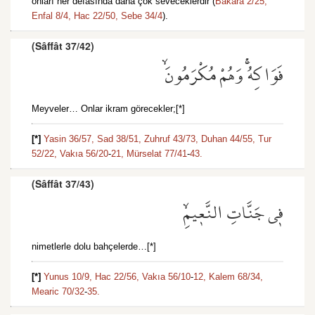
onları her defasında daha çok seveceklerdir (
Bakara 2/25,
Enfal 8/4,
Hac 22/50,
Sebe 34/4
).
(Sâffât 37/42)
فَوَاكِهُۚ وَهُمْ مُكْرَمُونَۙ
Meyveler… Onlar ikram görecekler;[*]
[*]
Yasin 36/57,
Sad 38/51,
Zuhruf 43/73,
Duhan 44/55,
Tur
52/22,
Vakıa 56/20
-
21,
Mürselat 77/41
-
43.
(Sâffât 37/43)
ف۪ي جَنَّاتِ النَّع۪يمِۙ
nimetlerle dolu bahçelerde…[*]
[*]
Yunus 10/9,
Hac 22/56,
Vakıa 56/10
-
12,
Kalem 68/34,
Mearic 70/32
-
35.