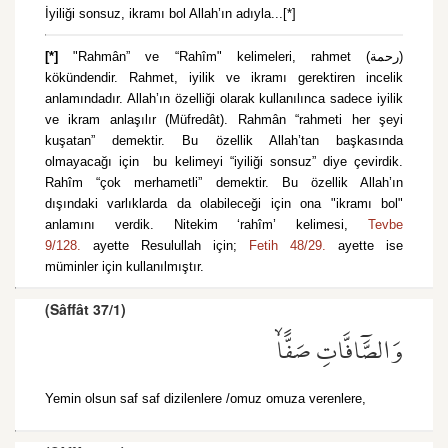
İyiliği sonsuz, ikramı bol Allah’ın adıyla...[*]
[*]
"Rahmân” ve “Rahîm" kelimeleri, rahmet (رحمة)
kökündendir. Rahmet, iyilik ve ikramı gerektiren incelik
anlamındadır. Allah’ın özelliği olarak kullanılınca sadece iyilik
ve ikram anlaşılır (Müfredât). Rahmân “rahmeti her şeyi
kuşatan” demektir. Bu özellik Allah’tan başkasında
olmayacağı için bu kelimeyi “iyiliği sonsuz” diye çevirdik.
Rahîm “çok merhametli” demektir. Bu özellik Allah’ın
dışındaki varlıklarda da olabileceği için ona "ikramı bol"
anlamını verdik. Nitekim ‘rahîm’ kelimesi,
Tevbe
9/128.
ayette Resulullah için;
Fetih 48/29.
ayette ise
müminler için kullanılmıştır.
(Sâffât 37/1)
وَالصَّٓافَّاتِ صَفًّاۙ
Yemin olsun saf saf dizilenlere /omuz omuza verenlere,