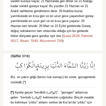
sürekli kuzeye kayar; 21 Haziranda geri döner ve 21 Aralığa
kadar sürekli güneye kayar. Bu yüzden 21 Haziran ve 21
Aralık tarihlerine gündönümü denir. 20 Aralıkta kuzey
yarımkürede en kısa gün ve en uzun gece yaşanırken güney
yarımkürede en uzun gün ve en kısa gece yaşanır. 20
Haziran tam tersidir. 20 Mart ve 22 Eylül günlerinde Güneş,
doğuş noktalarının tam ortasında olduğu için bu günlerde
bütün dünyada gece gündüz eşit olur (
Şuara 26/28,
Rahman
55/17,
Mearic 70/40,
Müzzemmil 73/9
).
(Sâffât 37/6)
اِنَّا زَيَّنَّا السَّمَٓاءَ الدُّنْيَا بِز۪ينَةٍۨ الْكَوَاكِبِۙ
Biz, en yakın göğü (birinci kat semayı) bir süsle; gezegenlerle
süsledik.[*]
[*]
Ayette geçen “kevâkib (كواكب)”, “gezegen” anlamına
gelen “kevkeb (كوكب)” kelimesinin çoğuludur. Birçok mealde
bu kelimeye “yıldız” anlamı verilse de Kur’an’da “yıldız” için