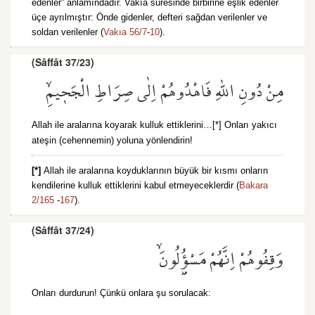
edenler” anlamındadır. Vakıa suresinde birbirine eşlik edenler
üçe ayrılmıştır: Önde gidenler, defteri sağdan verilenler ve
soldan verilenler (
Vakıa 56/7
-
10
).
(Sâffât 37/23)
مِنْ دُونِ اللّٰهِ فَاهْدُوهُمْ اِلٰى صِرَاطِ الْجَح۪يمِۙ
Allah ile aralarına koyarak kulluk ettiklerini…[*] Onları yakıcı
ateşin (cehennemin) yoluna yönlendirin!
[*]
Allah ile aralarına koyduklarının büyük bir kısmı onların
kendilerine kulluk ettiklerini kabul etmeyeceklerdir (
Bakara
2/165
-
167
).
(Sâffât 37/24)
وَقِفُوهُمْ اِنَّهُمْ مَسْؤُ۫لُونَۙ
Onları durdurun! Çünkü onlara şu sorulacak: