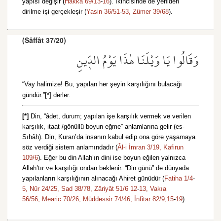
yapısı değişir (
Hakka 69/13
-
16
). İkincisinde de yeniden
dirilme işi gerçekleşir (
Yasin 36/51
-
53,
Zümer 39/68
).
(Sâffât 37/20)
وَقَالُوا يَا وَيْلَنَا هٰذَا يَوْمُ الدّ۪ينِ
“Vay halimize! Bu, yapılan her şeyin karşılığını bulacağı
gündür.”[*] derler.
[*]
Din, “âdet, durum; yapılan işe karşılık vermek ve verilen
karşılık, itaat /gönüllü boyun eğme” anlamlarına gelir (es-
Sıhâh). Din, Kuran’da insanın kabul edip ona göre yaşamaya
söz verdiği sistem anlamındadır (
Âl-i İmran 3/19,
Kafirun
109/6
). Eğer bu din Allah’ın dini ise boyun eğilen yalnızca
Allah’tır ve karşılığı ondan beklenir. “Din günü” de dünyada
yapılanların karşılığının alınacağı Ahiret günüdür (
Fatiha 1/4
-
5,
Nûr 24/25,
Sad 38/78,
Zâriyât 51/6
12
-
13,
Vakıa
56/56,
Mearic 70/26,
Müddessir 74/46,
İnfitar 82/9,
15
-
19
).