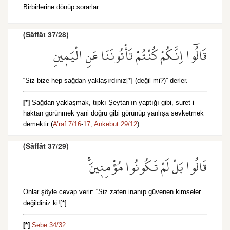
Birbirlerine dönüp sorarlar:
(Sâffât 37/28)
قَالُٓوا اِنَّكُمْ كُنْتُمْ تَأْتُونَنَا عَنِ الْيَم۪ينِ
“Siz bize hep sağdan yaklaşırdınız[*] (değil mi?)” derler.
[*]
Sağdan yaklaşmak, tıpkı Şeytan’ın yaptığı gibi, suret-i
haktan görünmek yani doğru gibi görünüp yanlışa sevketmek
demektir (
A’raf 7/16
-
17,
Ankebut 29/12
).
(Sâffât 37/29)
قَالُوا بَلْ لَمْ تَكُونُوا مُؤْمِن۪ينَۚ
Onlar şöyle cevap verir: “Siz zaten inanıp güvenen kimseler
değildiniz ki![*]
[*]
Sebe 34/32.