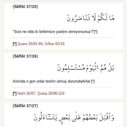
(Sâffât 37/25)
مَا لَكُمْ لَا تَنَاصَرُونَ
“Size ne oldu ki birbirinize yardım etmiyorsunuz?”[*]
[*]
Şuara 26/91
-
94,
İnfitar 82/19.
(Sâffât 37/26)
بَلْ هُمُ الْيَوْمَ مُسْتَسْلِمُونَ
Aslında o gün onlar teslim olmuş durumdadırlar.[*]
[*]
Nahl 16/87,
Şuara 26/96
-
102.
(Sâffât 37/27)
وَاَقْبَلَ بَعْضُهُمْ عَلٰى بَعْضٍ يَتَسَٓاءَلُونَ