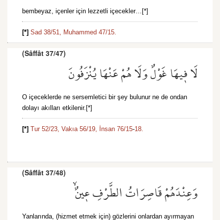
bembeyaz, içenler için lezzetli içecekler…[*]
[*]
Sad 38/51,
Muhammed 47/15.
(Sâffât 37/47)
لَا ف۪يهَا غَوْلٌ وَلَا هُمْ عَنْهَا يُنْزَفُونَ
O içeceklerde ne sersemletici bir şey bulunur ne de ondan
dolayı akılları etkilenir.[*]
[*]
Tur 52/23,
Vakıa 56/19,
İnsan 76/15
-
18.
(Sâffât 37/48)
وَعِنْدَهُمْ قَاصِرَاتُ الطَّرْفِ ع۪ينٌۙ
Yanlarında, (hizmet etmek için) gözlerini onlardan ayırmayan