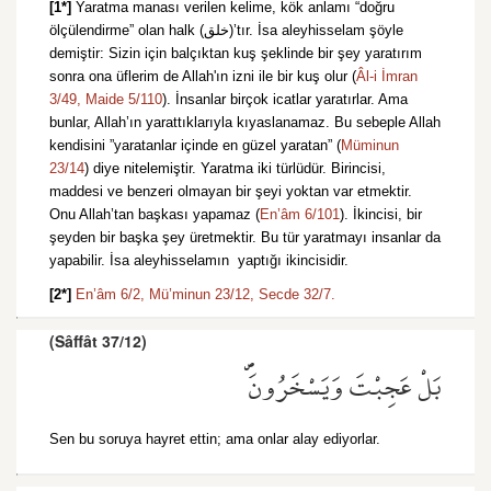
[1*]
Yaratma manası verilen kelime, kök anlamı “doğru
ölçülendirme” olan halk (خلق)’tır. İsa aleyhisselam şöyle
demiştir: Sizin için balçıktan kuş şeklinde bir şey yaratırım
sonra ona üflerim de Allah'ın izni ile bir kuş olur (
Âl-i İmran
3/49,
Maide 5/110
). İnsanlar birçok icatlar yaratırlar. Ama
bunlar, Allah’ın yarattıklarıyla kıyaslanamaz. Bu sebeple Allah
kendisini ”yaratanlar içinde en güzel yaratan” (
Müminun
23/14
) diye nitelemiştir. Yaratma iki türlüdür. Birincisi,
maddesi ve benzeri olmayan bir şeyi yoktan var etmektir.
Onu Allah’tan başkası yapamaz (
En’âm 6/101
). İkincisi, bir
şeyden bir başka şey üretmektir. Bu tür yaratmayı insanlar da
yapabilir. İsa aleyhisselamın yaptığı ikincisidir.
[2*]
En’âm 6/2,
Mü’minun 23/12,
Secde 32/7.
(Sâffât 37/12)
بَلْ عَجِبْتَ وَيَسْخَرُونَۖ
Sen bu soruya hayret ettin; ama onlar alay ediyorlar.