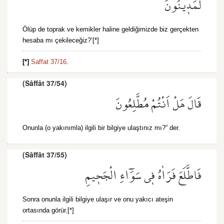
لَمَد۪ينُونَ
Ölüp de toprak ve kemikler haline geldiğimizde biz gerçekten
hesaba mı çekileceğiz?’[*]
[*]
Saffat 37/16
.
(Sâffât 37/54)
قَالَ هَلْ اَنْتُمْ مُطَّلِعُونَ
Onunla (o yakınımla) ilgili bir bilgiye ulaştınız mı?” der.
(Sâffât 37/55)
فَاطَّلَعَ فَرَاٰهُ ف۪ي سَوَٓاءِ الْجَح۪يمِ
Sonra onunla ilgili bilgiye ulaşır ve onu yakıcı ateşin
ortasında görür.[*]