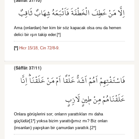
(Sâffât 37/10)
اِلَّا مَنْ خَطِفَ الْخَطْفَةَ فَاَتْبَعَهُ شِهَابٌ ثَاقِبٌ
Ama (onlardan) her kim bir söz kapacak olsa onu da hemen
delici bir ışın takip eder.[*]
[*]
Hicr 15/18,
Cin 72/8
-
9.
(Sâffât 37/11)
فَاسْتَفْتِهِمْ اَهُمْ اَشَدُّ خَلْقًا اَمْ مَنْ خَلَقْنَاۜ اِنَّا
خَلَقْنَاهُمْ مِنْ ط۪ينٍ لَازِبٍ
Onlara görüşlerini sor; onların yarattıkları mı daha
güçlüdür[1*] yoksa bizim yarattığımız mı? Biz onları
(insanları) yapışkan bir çamurdan yarattık.[2*]