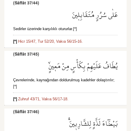
(Sâffât 37/44)
عَلٰى سُرُرٍ مُتَقَابِل۪ينَ
Sedirler üzerinde karşılıklı otururlar.[*]
[*]
Hicr 15/47,
Tur 52/20,
Vakıa 56/15
-
16.
(Sâffât 37/45)
يُطَافُ عَلَيْهِمْ بِكَأْسٍ مِنْ مَع۪ينٍۙ
Çevrelerinde, kaynağından doldurulmuş kadehler dolaştırılır;
[*]
[*]
Zuhruf 43/71,
Vakıa 56/17
-
18.
(Sâffât 37/46)
بَيْضَٓاءَ لَذَّةٍ لِلشَّارِب۪ينَۚ