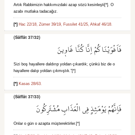
Artık Rabbimizin hakkımızdaki azap sözü kesinleşti[*]. O
azabı mutlaka tadacağız.
[*]
Hac 22/18,
Zümer 39/19,
Fussilet 41/25,
Ahkaf 46/18.
(Sâffât 37/32)
فَاَغْوَيْنَاكُمْ اِنَّا كُنَّا غَاو۪ينَ
Sizi boş hayallere daldırıp yoldan çıkardık; çünkü biz de o
hayallere dalıp yoldan çıkmıştık.”[*]
[*]
Kasas 28/63.
(Sâffât 37/33)
فَاِنَّهُمْ يَوْمَئِذٍ فِي الْعَذَابِ مُشْتَرِكُونَ
Onlar o gün o azapta müşterektirler.[*]