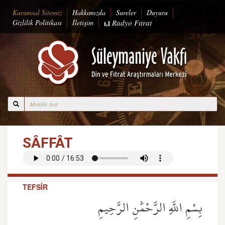
Kurumsal Sitemiz
Hakkımızda
Sureler
Duyuru
Gizlilik Politikası
İletişim
Radyo
Fıtrat
SÂFFÂT
TEFSİR
بِسْمِ اللَّهِ الرَّحْمَٰنِ الرَّحِيمِ