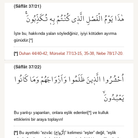
(Sâffât 37/21)
هٰذَا يَوْمُ الْفَصْلِ الَّذ۪ي كُنْتُمْ بِه۪ تُكَذِّبُونَ۟
İşte bu, hakkında yalan söylediğiniz, iyiyi kötüden ayırma
günüdür.[*]
[*]
Duhan 44/40
-
42,
Mürselat 77/13
-
15,
35
-
38,
Nebe 78/17
-
20.
(Sâffât 37/22)
اُحْشُرُوا الَّذ۪ينَ ظَلَمُوا وَاَزْوَاجَهُمْ وَمَا كَانُوا
يَعْبُدُونَۙ
Bu yanlışı yapanları, onlara eşlik edenleri[*] ve kulluk
ettiklerini bir araya toplayın!
[*]
Bu ayetteki “ezvâc (أَزْوَاجَ)” kelimesi “eşler” değil, “eşlik