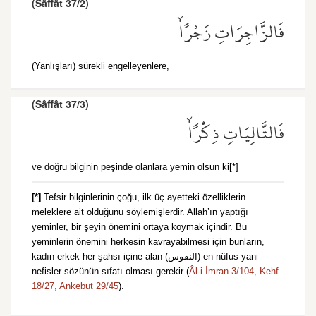
(Sâffât 37/2)
فَالزَّاجِرَاتِ زَجْرًاۙ
(Yanlışları) sürekli engelleyenlere,
(Sâffât 37/3)
فَالتَّالِيَاتِ ذِكْرًاۙ
ve doğru bilginin peşinde olanlara yemin olsun ki[*]
[*]
Tefsir bilginlerinin çoğu, ilk üç ayetteki özelliklerin
meleklere ait olduğunu söylemişlerdir. Allah’ın yaptığı
yeminler, bir şeyin önemini ortaya koymak içindir. Bu
yeminlerin önemini herkesin kavrayabilmesi için bunların,
kadın erkek her şahsı içine alan (النفوس) en-nüfus yani
nefisler sözünün sıfatı olması gerekir (
Âl-i İmran 3/104,
Kehf
18/27,
Ankebut 29/45
).