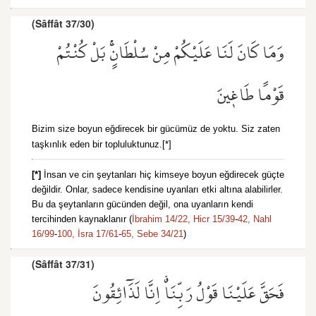
(Sâffât 37/30)
وَمَا كَانَ لَنَا عَلَيْكُمْ مِنْ سُلْطَانٍۚ بَلْ كُنْتُمْ
قَوْمًا طَاغ۪ينَ
Bizim size boyun eğdirecek bir gücümüz de yoktu. Siz zaten
taşkınlık eden bir topluluktunuz.[*]
[*]
İnsan ve cin şeytanları hiç kimseye boyun eğdirecek güçte
değildir. Onlar, sadece kendisine uyanları etki altına alabilirler.
Bu da şeytanların gücünden değil, ona uyanların kendi
tercihinden kaynaklanır (
İbrahim 14/22,
Hicr 15/39
-
42,
Nahl
16/99
-
100,
İsra 17/61
-
65,
Sebe 34/21
)
(Sâffât 37/31)
فَحَقَّ عَلَيْنَا قَوْلُ رَبِّنَاۗ اِنَّا لَذَٓائِقُونَ