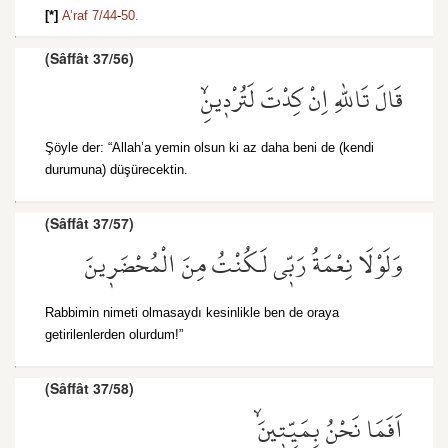
[*]
A’raf 7/44
-
50.
(Sâffât 37/56)
قَالَ تَاللّٰهِ اِنْ كِدْتَ لَتُرْد۪ينِۙ
Şöyle der: “Allah’a yemin olsun ki az daha beni de (kendi
durumuna) düşürecektin.
(Sâffât 37/57)
وَلَوْلَا نِعْمَةُ رَبّ۪ي لَكُنْتُ مِنَ الْمُحْضَر۪ينَ
Rabbimin nimeti olmasaydı kesinlikle ben de oraya
getirilenlerden olurdum!”
(Sâffât 37/58)
اَفَمَا نَحْنُ بِمَيِّت۪ينَۙ