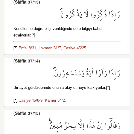
(Sâffât 37/13)
وَاِذَا ذُكِّرُوا لَا يَذْكُرُونَۖ
Kendilerine doğru bilgi verildiğinde de o bilgiyi kabul
etmiyorlar.[*]
[*]
Enfal 8/31,
Lokman 31/7,
Casiye 45/25.
(Sâffât 37/14)
وَاِذَا رَاَوْا اٰيَةً يَسْتَسْخِرُونَۖ
Bir ayet gördüklerinde onunla alay etmeye kalkıyorlar.[*]
[*]
Casiye 45/8
-
9.
Kamer 54/2.
(Sâffât 37/15)
وَقَالُٓوا اِنْ هٰذَٓا اِلَّا سِحْرٌ مُب۪ينٌۚ