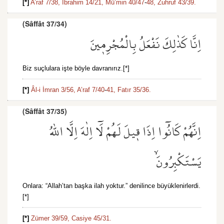
[*]
A’raf 7/38,
İbrahim 14/21,
Mü’min 40/47
-
48,
Zuhruf 43/39.
(Sâffât 37/34)
اِنَّا كَذٰلِكَ نَفْعَلُ بِالْمُجْرِم۪ينَ
Biz suçlulara işte böyle davranırız.[*]
[*]
Âl-i İmran 3/56,
A’raf 7/40
-
41,
Fatır 35/36.
(Sâffât 37/35)
اِنَّهُمْ كَانُٓوا اِذَا ق۪يلَ لَهُمْ لَٓا اِلٰهَ اِلَّا اللّٰهُ
يَسْتَكْبِرُونَۙ
Onlara: “Allah’tan başka ilah yoktur.” denilince büyüklenirlerdi.
[*]
[*]
Zümer 39/59,
Casiye 45/31.