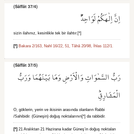
(Sâffât 37/4)
اِنَّ اِلٰهَكُمْ لَوَاحِدٌۜ
sizin ilahınız, kesinlikle tek bir ilahtır.[*]
[*]
Bakara 2/163,
Nahl 16/22,
51,
Tâhâ 20/98,
İhlas 112/1.
(Sâffât 37/5)
رَبُّ السَّمٰوَاتِ وَالْاَرْضِ وَمَا بَيْنَهُمَا وَرَبُّ
الْمَشَارِقِۜ
O, göklerin, yerin ve ikisinin arasında olanların Rabbi
/Sahibidir. (Güneşin) doğuş noktalarının[*] da rabbidir.
[*]
21 Aralıktan 21 Hazirana kadar Güneş’in doğuş noktaları