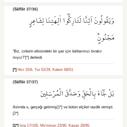
(Sâffât 37/36)
وَيَقُولُونَ اَئِنَّا لَتَارِكُٓوا اٰلِهَتِنَا لِشَاعِرٍ
مَجْنُونٍۜ
“Biz, cinlerin etkisindeki bir şair için ilahlarımızı bırakır
mıyız?”[*] derlerdi.
[*]
Hicr 15/6,
Tur 52/29,
Kalem 68/51.
(Sâffât 37/37)
بَلْ جَٓاءَ بِالْحَقِّ وَصَدَّقَ الْمُرْسَل۪ينَ
Aslında o, gerçeği getirmiş[1*] ve bütün elçileri tasdik etmişti.
[2*]
[1*]
İsra 17/105,
Mü’minun 23/90,
Kasas 28/85.