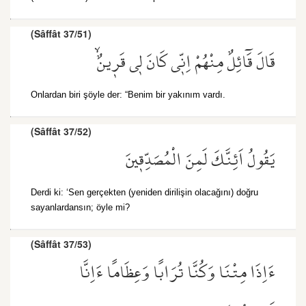
(Sâffât 37/51)
قَالَ قَٓائِلٌ مِنْهُمْ اِنّ۪ي كَانَ ل۪ي قَر۪ينٌۙ
Onlardan biri şöyle der: “Benim bir yakınım vardı.
(Sâffât 37/52)
يَقُولُ اَئِنَّكَ لَمِنَ الْمُصَدِّق۪ينَ
Derdi ki: ‘Sen gerçekten (yeniden dirilişin olacağını) doğru
sayanlardansın; öyle mi?
(Sâffât 37/53)
ءَاِذَا مِتْنَا وَكُنَّا تُرَابًا وَعِظَامًا ءَاِنَّا