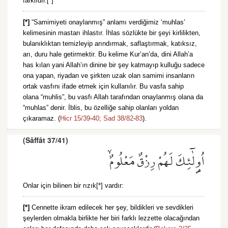
farklıdır.[*]
[*]
“Samimiyeti onaylanmış” anlamı verdiğimiz ‘muhlas’
kelimesinin mastarı ihlastır. İhlas sözlükte bir şeyi kirlilikten,
bulanıklıktan temizleyip arındırmak, saflaştırmak, katıksız,
arı, duru hale getirmektir. Bu kelime Kur’an’da, dini Allah’a
has kılan yani Allah’ın dinine bir şey katmayıp kulluğu sadece
ona yapan, riyadan ve şirkten uzak olan samimi insanların
ortak vasfını ifade etmek için kullanılır. Bu vasfa sahip
olana “muhlis”, bu vasfı Allah tarafından onaylanmış olana da
“muhlas” denir. İblis, bu özelliğe sahip olanları yoldan
çıkaramaz. (
Hicr 15/39
-
40;
Sad 38/82
-
83
).
(Sâffât 37/41)
اُو۬لٰٓئِكَ لَهُمْ رِزْقٌ مَعْلُومٌۙ
Onlar için bilinen bir rızık[*] vardır:
[*]
Cennette ikram edilecek her şey, bildikleri ve sevdikleri
şeylerden olmakla birlikte her biri farklı lezzette olacağından