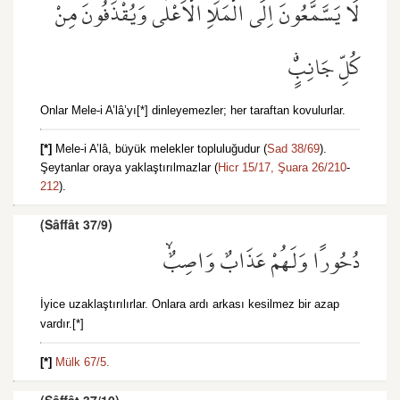
لَا يَسَّمَّعُونَ اِلَى الْمَلَاِ الْاَعْلٰى وَيُقْذَفُونَ مِنْ
كُلِّ جَانِبٍۗ
Onlar Mele-i A’lâ’yı[*] dinleyemezler; her taraftan kovulurlar.
[*]
Mele-i A’lâ, büyük melekler topluluğudur (
Sad 38/69
).
Şeytanlar oraya yaklaştırılmazlar (
Hicr 15/17,
Şuara 26/210
-
212
).
(Sâffât 37/9)
دُحُورًا وَلَهُمْ عَذَابٌ وَاصِبٌۙ
İyice uzaklaştırılırlar. Onlara ardı arkası kesilmez bir azap
vardır.[*]
[*]
Mülk 67/5.