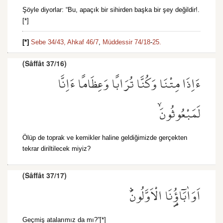
Şöyle diyorlar: “Bu, apaçık bir sihirden başka bir şey değildir!.
[*]
[*]
Sebe 34/43,
Ahkaf 46/7
,
Müddessir 74/18
-
25.
(Sâffât 37/16)
ءَاِذَا مِتْنَا وَكُنَّا تُرَابًا وَعِظَامًا ءَاِنَّا
لَمَبْعُوثُونَۙ
Ölüp de toprak ve kemikler haline geldiğimizde gerçekten
tekrar diriltilecek miyiz?
(Sâffât 37/17)
اَوَاٰبَٓاؤُ۬نَا الْاَوَّلُونَۜ
Geçmiş atalarımız da mı?”[*]