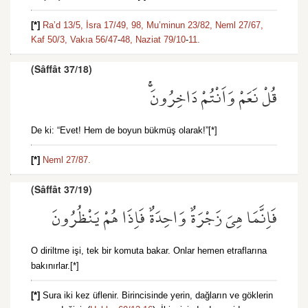
[*]
Ra’d 13/5,
İsra 17/49,
98,
Mu’minun 23/82,
Neml 27/67,
Kaf 50/3,
Vakıa 56/47
-
48,
Naziat 79/10
-
11.
(Sâffât 37/18)
قُلْ نَعَمْ وَاَنْتُمْ دَاخِرُونَۚ
De ki: “Evet! Hem de boyun bükmüş olarak!”[*]
[*]
Neml 27/87.
(Sâffât 37/19)
فَاِنَّمَا هِيَ زَجْرَةٌ وَاحِدَةٌ فَاِذَا هُمْ يَنْظُرُونَ
O diriltme işi, tek bir komuta bakar. Onlar hemen etraflarına
bakınırlar.[*]
[*]
Sura iki kez üflenir. Birincisinde yerin, dağların ve göklerin