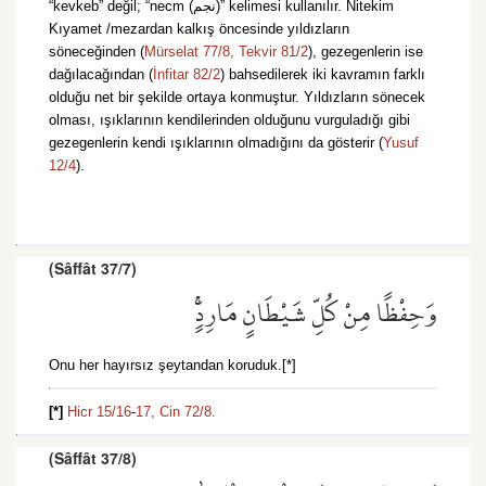
“kevkeb” değil; “necm (نجم)” kelimesi kullanılır. Nitekim
Kıyamet /mezardan kalkış öncesinde yıldızların
söneceğinden (
Mürselat 77/8,
Tekvir 81/2
), gezegenlerin ise
dağılacağından (
İnfitar 82/2
) bahsedilerek iki kavramın farklı
olduğu net bir şekilde ortaya konmuştur. Yıldızların sönecek
olması, ışıklarının kendilerinden olduğunu vurguladığı gibi
gezegenlerin kendi ışıklarının olmadığını da gösterir (
Yusuf
12/4
).
(Sâffât 37/7)
وَحِفْظًا مِنْ كُلِّ شَيْطَانٍ مَارِدٍۚ
Onu her hayırsız şeytandan koruduk.[*]
[*]
Hicr 15/16
-
17,
Cin 72/8.
(Sâffât 37/8)