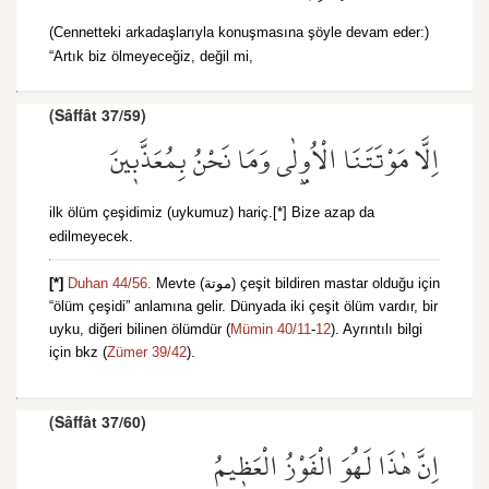
(Cennetteki arkadaşlarıyla konuşmasına şöyle devam eder:)
“Artık biz ölmeyeceğiz, değil mi,
(Sâffât 37/59)
اِلَّا مَوْتَتَنَا الْاُو۫لٰى وَمَا نَحْنُ بِمُعَذَّب۪ينَ
ilk ölüm çeşidimiz (uykumuz) hariç.[*] Bize azap da
edilmeyecek.
[*]
Duhan 44/56.
Mevte (موتة) çeşit bildiren mastar olduğu için
“ölüm çeşidi” anlamına gelir. Dünyada iki çeşit ölüm vardır, bir
uyku, diğeri bilinen ölümdür (
Mümin 40/11
-
12
). Ayrıntılı bilgi
için bkz (
Zümer 39/42
).
(Sâffât 37/60)
اِنَّ هٰذَا لَهُوَ الْفَوْزُ الْعَظ۪يمُ