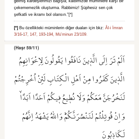
gelmiş kardeşlerimizi bağışla; kalbimizde müminlere karşı bir
çekememezlik oluşturma. Rabbimiz! Şüphesiz sen çok
şefkatli ve ikramı bol olansın."[*]
[*]
Bu özellikteki müminlerin diğer duaları için bkz:
Âl-i İmran
3/16
-
17,
147,
193
-
194,
Mü’minun 23/109.
(Haşr 59/11)
اَلَمْ تَرَ اِلَى الَّذ۪ينَ نَافَقُوا يَقُولُونَ لِاِخْوَانِهِمُ
الَّذ۪ينَ كَفَرُوا مِنْ اَهْلِ الْكِتَابِ لَئِنْ اُخْرِجْتُمْ
لَنَخْرُجَنَّ مَعَكُمْ وَلَا نُط۪يعُ ف۪يكُمْ اَحَدًا اَبَدًاۙ
وَاِنْ قُوتِلْتُمْ لَنَنْصُرَنَّكُمْۜ وَاللّٰهُ يَشْهَدُ اِنَّهُمْ
لَكَاذِبُونَ