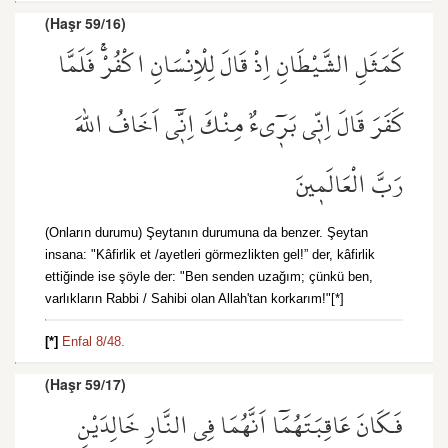
(Haşr 59/16)
كَمَثَلِ الشَّيْطَانِ اِذْ قَالَ لِلْاِنْسَانِ اكْفُرْۚ فَلَمَّا
كَفَرَ قَالَ اِنّ۪ي بَر۪ٓيءٌ مِنْكَ اِنّ۪ٓي اَخَافُ اللّٰهَ
رَبَّ الْعَالَم۪ينَ
(Onların durumu) Şeytanın durumuna da benzer. Şeytan
insana: "Kâfirlik et /ayetleri görmezlikten gel!” der, kâfirlik
ettiğinde ise şöyle der: "Ben senden uzağım; çünkü ben,
varlıkların Rabbi / Sahibi olan Allah'tan korkarım!"[*]
[*]
Enfal 8/48.
(Haşr 59/17)
فَكَانَ عَاقِبَتَهُمَٓا اَنَّهُمَا فِي النَّارِ خَالِدَيْنِ