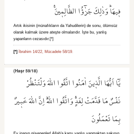
ف۪يهَاۜ وَذٰلِكَ جَزٰٓؤُا الظَّالِم۪ينَ۟
Artık ikisinin (münafıkların da Yahudilerin) de sonu, ölümsüz
olarak kalmak üzere ateşte olmalarıdır. İşte bu, yanlış
yapanların cezasıdır.[*]
[*]
İbrahim 14/22,
Mücadele 58/19.
(Haşr 59/18)
يَٓا اَيُّهَا الَّذ۪ينَ اٰمَنُوا اتَّقُوا اللّٰهَ وَلْتَنْظُرْ
نَفْسٌ مَا قَدَّمَتْ لِغَدٍۚ وَاتَّقُوا اللّٰهَۜ اِنَّ اللّٰهَ خَب۪يرٌ
بِمَا تَعْمَلُونَ
Ey inanıp güvenenler! Allah'a karşı yanlış yapmaktan sakının.