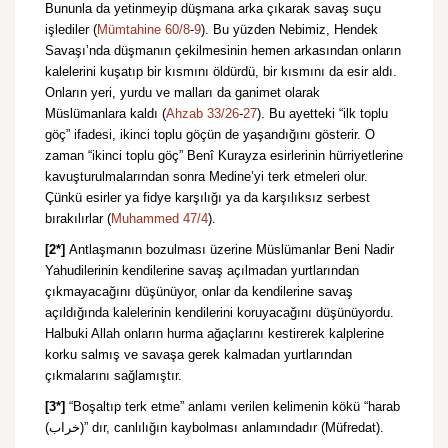
Bununla da yetinmeyip düşmana arka çıkarak savaş suçu
işlediler (
Mümtahine 60/8
-
9
). Bu yüzden Nebimiz, Hendek
Savaşı’nda düşmanın çekilmesinin hemen arkasından onların
kalelerini kuşatıp bir kısmını öldürdü, bir kısmını da esir aldı.
Onların yeri, yurdu ve malları da ganimet olarak
Müslümanlara kaldı (
Ahzab 33/26
-
27
). Bu ayetteki “ilk toplu
göç” ifadesi, ikinci toplu göçün de yaşandığını gösterir. O
zaman “ikinci toplu göç” Benî Kurayza esirlerinin hürriyetlerine
kavuşturulmalarından sonra Medine’yi terk etmeleri olur.
Çünkü esirler ya fidye karşılığı ya da karşılıksız serbest
bırakılırlar (
Muhammed 47/4
).
[2*]
Antlaşmanın bozulması üzerine Müslümanlar Beni Nadir
Yahudilerinin kendilerine savaş açılmadan yurtlarından
çıkmayacağını düşünüyor, onlar da kendilerine savaş
açıldığında kalelerinin kendilerini koruyacağını düşünüyordu.
Halbuki Allah onların hurma ağaçlarını kestirerek kalplerine
korku salmış ve savaşa gerek kalmadan yurtlarından
çıkmalarını sağlamıştır.
[3*]
“Boşaltıp terk etme” anlamı verilen kelimenin kökü “harab
(خراب)” dır, canlılığın kaybolması anlamındadır (Müfredat).