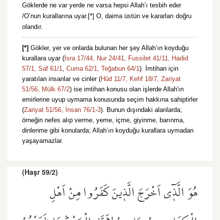
Göklerde ne var yerde ne varsa hepsi Allah’ı tesbih eder
/O’nun kurallarına uyar.[*] O, daima üstün ve kararları doğru
olandır.
[*]
Gökler, yer ve onlarda bulunan her şey Allah’ın koyduğu
kurallara uyar (
İsra 17/44,
Nur 24/41,
Fussilet 41/11,
Hadid
57/1,
Saf 61/1
,
Cuma 62/1,
Teğabun 64/1
). İmtihan için
yaratılan insanlar ve cinler (
Hûd 11/7,
Kehf 18/7,
Zariyat
51/56,
Mülk 67/2
) ise imtihan konusu olan işlerde Allah'ın
emirlerine uyup uymama konusunda seçim hakkına sahiptirler
(
Zariyat 51/56,
İnsan 76/1
-
3
). Bunun dışındaki alanlarda;
örneğin nefes alıp verme, yeme, içme, giyinme, barınma,
dinlenme gibi konularda; Allah’ın koyduğu kurallara uymadan
yaşayamazlar.
(Haşr 59/2)
هُوَ الَّذ۪ٓي اَخْرَجَ الَّذ۪ينَ كَفَرُوا مِنْ اَهْلِ