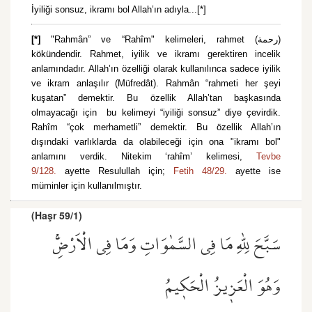
İyiliği sonsuz, ikramı bol Allah’ın adıyla...[*]
[*]
"Rahmân” ve “Rahîm" kelimeleri, rahmet (رحمة)
kökündendir. Rahmet, iyilik ve ikramı gerektiren incelik
anlamındadır. Allah’ın özelliği olarak kullanılınca sadece iyilik
ve ikram anlaşılır (Müfredât). Rahmân “rahmeti her şeyi
kuşatan” demektir. Bu özellik Allah’tan başkasında
olmayacağı için bu kelimeyi “iyiliği sonsuz” diye çevirdik.
Rahîm “çok merhametli” demektir. Bu özellik Allah’ın
dışındaki varlıklarda da olabileceği için ona "ikramı bol"
anlamını verdik. Nitekim ‘rahîm’ kelimesi,
Tevbe
9/128.
ayette Resulullah için;
Fetih 48/29.
ayette ise
müminler için kullanılmıştır.
(Haşr 59/1)
سَبَّحَ لِلّٰهِ مَا فِي السَّمٰوَاتِ وَمَا فِي الْاَرْضِۚ
وَهُوَ الْعَز۪يزُ الْحَك۪يمُ