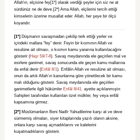
Allah'ın, elçisine fey[1*] olarak verdiği şeyler için siz ne at
sürdünüz ne de deve.[2*] Ama Allah, elçilerini tercih ettiği
kimselerin üzerine musallat eder. Allah, her şeye bir ölçü
koyandır.
[1*]
Düşmanın savaşmadan çekilip terk ettiği yerler ve
içindeki mallara “fey” denir. Feyin bir kısmının Allah ve
resulüne ait olması, o kısmın kamu yararına kullanılacağını
gösterir (
Haşr 59/7
-
8
). Savaş meydanında ele geçirilen mal ve
esirlere ganimet, savaş sonucunda ele geçen kamu mallarına
da enfal denir (
Enfâl 8/1
). Enfâlin Allah ve resulüne ait olması,
onun da artık Allah’ın kanunlarına göre yönetilecek bir kamu
malı olduğunu gösterir. Savaş meydanında ele geçirilen
ganimetlerle ilgili hükümler
Enfâl 8/41
. ayette açıklanmıştır.
Sahipleri tarafından kullanılan özel mülkler, fey veya enfâl
kapsamına girmez.
[2*]
Müslümanların Beni Nadîr Yahudilerine karşı at ve deve
sürmemiş olmaları, siyer kitaplarında yazılı olanın aksine,
onlara karşı savaş açmadıklarını ve kalelerini
kuşatmadıklarını gösterir.