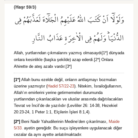
(Haşr 59/3)
وَلَوْلَٓا اَنْ كَتَبَ اللّٰهُ عَلَيْهِمُ الْجَلَٓاءَ لَعَذَّبَهُمْ فِي
الدُّنْيَاۜ وَلَهُمْ فِي الْاٰخِرَةِ عَذَابُ النَّارِ
Allah, yurtlarından çıkmalarını yazmış olmasaydı[1*] dünyada
onlara kesinlikle (başka şekilde) azap ederdi.[2*] Onlara
Ahirette de ateş azabı vardır.[3*]
[1*]
Allah bunu ezelde değil, onların antlaşmayı bozmaları
üzerine yazmıştır (
Hadid 57/22
-
23
). Nitekim, İsrailoğullarının,
Allah’ın emirlerini yerine getirmemeleri durumunda
yurtlarından çıkarılacakları ve uluslar arasında dağıtılacakları
Tevrat ve İncil’de de yazılıdır (Levililer 26: 14-38, Hezekiel
20:23-24, 1 Peter 1:1, Elçilerin İşleri 8:1,4).
[2*]
Beni Nadir Yahudilerinin Medine’den çıkarılması,
Maide
5/33.
ayetin gereğidir. Bu suçu işleyenlere uygulanacak diğer
cezalar da aynı ayette anlatılmaktadır.