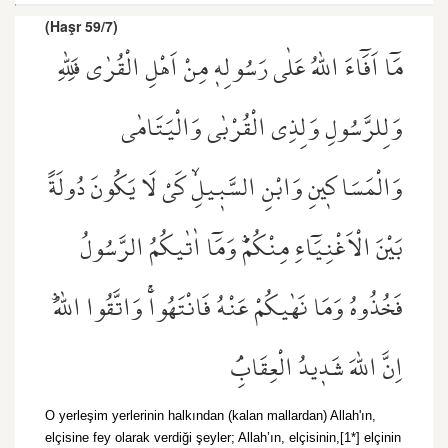
(Haşr 59/7)
مَٓا اَفَٓاءَ اللّٰهُ عَلٰى رَسُولِه۪ مِنْ اَهْلِ الْقُرٰى فَلِلّٰهِ
وَلِلرَّسُولِ وَلِذِي الْقُرْبٰى وَالْيَتَامٰى
وَالْمَسَاك۪ينِ وَابْنِ السَّب۪يلِۙ كَيْ لَا يَكُونَ دُولَةً
بَيْنَ الْاَغْنِيَٓاءِ مِنْكُمْۜ وَمَٓا اٰتٰيكُمُ الرَّسُولُ
فَخُذُوهُ وَمَا نَهٰيكُمْ عَنْهُ فَانْتَهُواۚ وَاتَّقُوا اللّٰهَۜ
اِنَّ اللّٰهَ شَد۪يدُ الْعِقَابِۢ
O yerleşim yerlerinin halkından (kalan mallardan) Allah'ın,
elçisine fey olarak verdiği şeyler; Allah’ın, elçisinin,[1*] elçinin