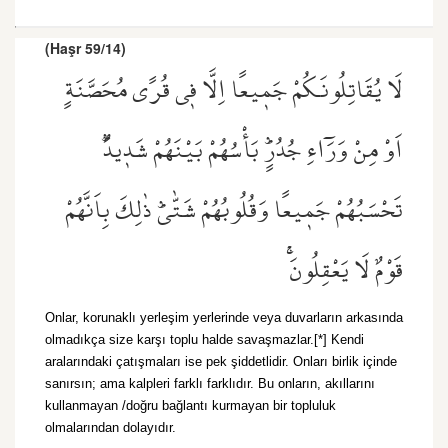
(Haşr 59/14)
لَا يُقَاتِلُونَكُمْ جَم۪يعًا اِلَّا ف۪ي قُرًى مُحَصَّنَةٍ
اَوْ مِنْ وَرَٓاءِ جُدُرٍۜ بَأْسُهُمْ بَيْنَهُمْ شَد۪يدٌۜ
تَحْسَبُهُمْ جَم۪يعًا وَقُلُوبُهُمْ شَتّٰىۜ ذٰلِكَ بِاَنَّهُمْ
قَوْمٌ لَا يَعْقِلُونَۚ
Onlar, korunaklı yerleşim yerlerinde veya duvarların arkasında
olmadıkça size karşı toplu halde savaşmazlar.[*] Kendi
aralarındaki çatışmaları ise pek şiddetlidir. Onları birlik içinde
sanırsın; ama kalpleri farklı farklıdır. Bu onların, akıllarını
kullanmayan /doğru bağlantı kurmayan bir topluluk
olmalarından dolayıdır.