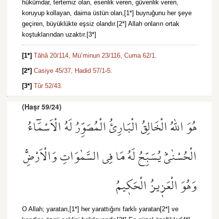
hükümdar, tertemiz olan, esenlik veren, güvenlik veren,
koruyup kollayan, daima üstün olan,[1*] buyruğunu her şeye
geçiren, büyüklükte eşsiz olandır.[2*] Allah onların ortak
koştuklarından uzaktır.[3*]
[1*]
Tâhâ 20/114,
Mü’minun 23/116,
Cuma 62/1.
[2*]
Casiye 45/37,
Hadid 57/1
-
5.
[3*]
Tûr 52/43.
(Haşr 59/24)
هُوَ اللّٰهُ الْخَالِقُ الْبَارِئُ الْمُصَوِّرُ لَهُ الْاَسْمَٓاءُ
الْحُسْنٰىۜ يُسَبِّحُ لَهُ مَا فِي السَّمٰوَاتِ وَالْاَرْضِۚ
وَهُوَ الْعَز۪يزُ الْحَك۪يمُ
O Allah; yaratan,[1*] her yarattığını farklı yaratan[2*] ve