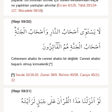
yaşarlar. Bu sorunları örtmek için sürekli kendilerinden kaçar
ve yaptıkları yanlışları artırırlar (
En’am 6/125,
Tâhâ 20/124
-
127,
Mücadele 58/19
).
(Haşr 59/20)
لَا يَسْتَو۪ٓي اَصْحَابُ النَّارِ وَاَصْحَابُ الْجَنَّةِۜ
اَصْحَابُ الْجَنَّةِ هُمُ الْفَٓائِزُونَ
Cehennem ahalisi ile cennet ahalisi bir değildir. Cennet ahalisi
başarılı olmuş kimselerdir.[*]
[*]
Secde 32/18
-
20,
Zümer 39/9,
Mü'min 40/58,
Casiye 45/21
-
22.
(Haşr 59/21)
لَوْ اَنْزَلْنَا هٰذَا الْقُرْاٰنَ عَلٰى جَبَلٍ لَرَاَيْتَهُ