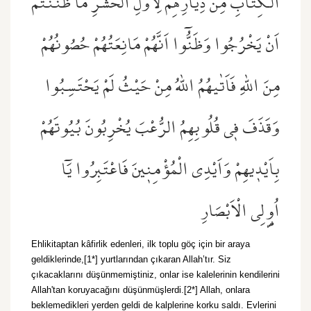
الْكِتَابِ مِنْ دِيَارِهِمْ لِاَوَّلِ الْحَشْرِۜ مَا ظَنَنْتُمْ
اَنْ يَخْرُجُوا وَظَنُّٓوا اَنَّهُمْ مَانِعَتُهُمْ حُصُونُهُمْ
مِنَ اللّٰهِ فَاَتٰيهُمُ اللّٰهُ مِنْ حَيْثُ لَمْ يَحْتَسِبُوا
وَقَذَفَ ف۪ي قُلُوبِهِمُ الرُّعْبَ يُخْرِبُونَ بُيُوتَهُمْ
بِاَيْد۪يهِمْ وَاَيْدِي الْمُؤْمِن۪ينَ فَاعْتَبِرُوا يَٓا
اُو۬لِي الْاَبْصَارِ
Ehlikitaptan kâfirlik edenleri, ilk toplu göç için bir araya
geldiklerinde,[1*] yurtlarından çıkaran Allah’tır. Siz
çıkacaklarını düşünmemiştiniz, onlar ise kalelerinin kendilerini
Allah'tan koruyacağını düşünmüşlerdi.[2*] Allah, onlara
beklemedikleri yerden geldi de kalplerine korku saldı. Evlerini