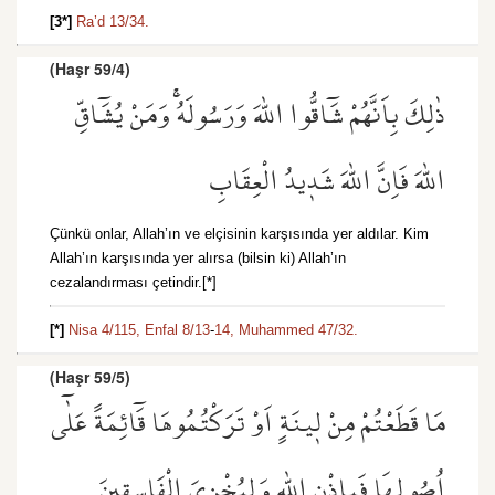
[3*]
Ra’d 13/34.
(Haşr 59/4)
ذٰلِكَ بِاَنَّهُمْ شَٓاقُّوا اللّٰهَ وَرَسُولَهُۚ وَمَنْ يُشَٓاقِّ
اللّٰهَ فَاِنَّ اللّٰهَ شَد۪يدُ الْعِقَابِ
Çünkü onlar, Allah’ın ve elçisinin karşısında yer aldılar. Kim
Allah’ın karşısında yer alırsa (bilsin ki) Allah’ın
cezalandırması çetindir.[*]
[*]
Nisa 4/115,
Enfal 8/13
-
14,
Muhammed 47/32.
(Haşr 59/5)
مَا قَطَعْتُمْ مِنْ ل۪ينَةٍ اَوْ تَرَكْتُمُوهَا قَٓائِمَةً عَلٰٓى
اُصُولِهَا فَبِاِذْنِ اللّٰهِ وَلِيُخْزِيَ الْفَاسِق۪ينَ