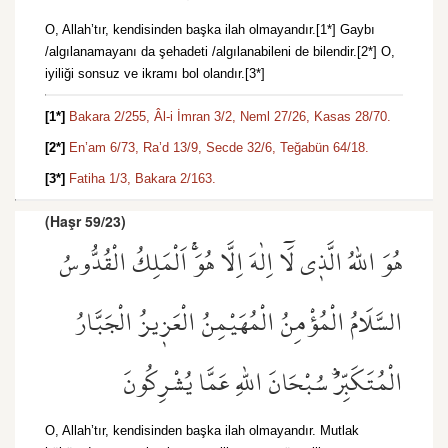
O, Allah’tır, kendisinden başka ilah olmayandır.[1*] Gaybı
/algılanamayanı da şehadeti /algılanabileni de bilendir.[2*] O,
iyiliği sonsuz ve ikramı bol olandır.[3*]
[1*]
Bakara 2/255,
Âl-i İmran 3/2,
Neml 27/26,
Kasas 28/70.
[2*]
En’am 6/73,
Ra’d 13/9,
Secde 32/6,
Teğabün 64/18.
[3*]
Fatiha 1/3,
Bakara 2/163.
(Haşr 59/23)
هُوَ اللّٰهُ الَّذ۪ي لَٓا اِلٰهَ اِلَّا هُوَۚ اَلْمَلِكُ الْقُدُّوسُ
السَّلَامُ الْمُؤْمِنُ الْمُهَيْمِنُ الْعَز۪يزُ الْجَبَّارُ
الْمُتَكَبِّرُۜ سُبْحَانَ اللّٰهِ عَمَّا يُشْرِكُونَ
O, Allah’tır, kendisinden başka ilah olmayandır. Mutlak