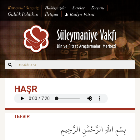
Kurumsal Sitemiz
Hakkımızda
Sureler
Duyuru
Gizlilik Politikası
İletişim
Radyo
Fıtrat
HAŞR
TEFSİR
بِسْمِ اللَّهِ الرَّحْمَٰنِ الرَّحِيمِ