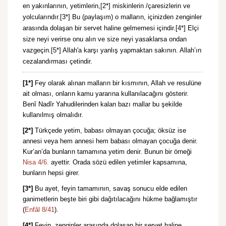
en yakınlarının, yetimlerin,[2*] miskinlerin /çaresizlerin ve
yolcularındır.[3*] Bu (paylaşım) o malların, içinizden zenginler
arasında dolaşan bir servet haline gelmemesi içindir.[4*] Elçi
size neyi verirse onu alın ve size neyi yasaklarsa ondan
vazgeçin.[5*] Allah'a karşı yanlış yapmaktan sakının. Allah’ın
cezalandırması çetindir.
[1*]
Fey olarak alınan malların bir kısmının, Allah ve resulüne
ait olması, onların kamu yararına kullanılacağını gösterir.
Benî Nadîr Yahudilerinden kalan bazı mallar bu şekilde
kullanılmış olmalıdır.
[2*]
Türkçede yetim, babası olmayan çocuğa; öksüz ise
annesi veya hem annesi hem babası olmayan çocuğa denir.
Kur’an’da bunların tamamına yetim denir. Bunun bir örneği
Nisa 4/6.
ayettir. Orada sözü edilen yetimler kapsamına,
bunların hepsi girer.
[3*]
Bu ayet, feyin tamamının, savaş sonucu elde edilen
ganimetlerin beşte biri gibi dağıtılacağını hükme bağlamıştır
(
Enfâl 8/41
).
[4*]
Feyin, zenginler arasında dolaşan bir servet haline