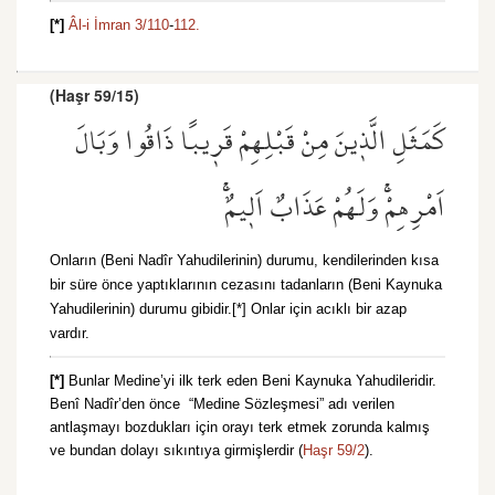
[*]
Âl-i İmran 3/110
-
112.
(Haşr 59/15)
كَمَثَلِ الَّذ۪ينَ مِنْ قَبْلِهِمْ قَر۪يبًا ذَاقُوا وَبَالَ
اَمْرِهِمْۚ وَلَهُمْ عَذَابٌ اَل۪يمٌۚ
Onların (Beni Nadîr Yahudilerinin) durumu, kendilerinden kısa
bir süre önce yaptıklarının cezasını tadanların (Beni Kaynuka
Yahudilerinin) durumu gibidir.[*] Onlar için acıklı bir azap
vardır.
[*]
Bunlar Medine’yi ilk terk eden Beni Kaynuka Yahudileridir.
Benî Nadîr’den önce “Medine Sözleşmesi” adı verilen
antlaşmayı bozdukları için orayı terk etmek zorunda kalmış
ve bundan dolayı sıkıntıya girmişlerdir (
Haşr 59/2
).