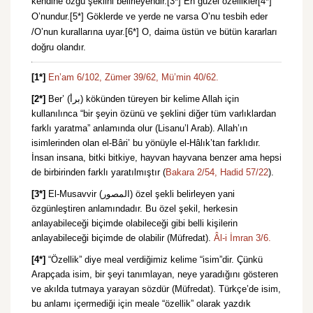
kendine özgü şeklini belirleyendir.[3*] En güzel özellikler[4*]
O’nundur.[5*] Göklerde ve yerde ne varsa O’nu tesbih eder
/O’nun kurallarına uyar.[6*] O, daima üstün ve bütün kararları
doğru olandır.
[1*]
En’am 6/102,
Zümer 39/62,
Mü’min 40/62.
[2*]
Ber’ (برأ) kökünden türeyen bir kelime Allah için
kullanılınca “bir şeyin özünü ve şeklini diğer tüm varlıklardan
farklı yaratma” anlamında olur (Lisanu’l Arab). Allah’ın
isimlerinden olan el-Bâri’ bu yönüyle el-Hâlık’tan farklıdır.
İnsan insana, bitki bitkiye, hayvan hayvana benzer ama hepsi
de birbirinden farklı yaratılmıştır (
Bakara 2/54,
Hadid 57/22
).
[3*]
El-Musavvir (المصور) özel şekli belirleyen yani
özgünleştiren anlamındadır. Bu özel şekil, herkesin
anlayabileceği biçimde olabileceği gibi belli kişilerin
anlayabileceği biçimde de olabilir (Müfredat).
Âl-i İmran 3/6.
[4*]
“Özellik” diye meal verdiğimiz kelime “isim”dir. Çünkü
Arapçada isim, bir şeyi tanımlayan, neye yaradığını gösteren
ve akılda tutmaya yarayan sözdür (Müfredat). Türkçe’de isim,
bu anlamı içermediği için meale “özellik” olarak yazdık