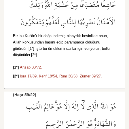
خَاشِعًا مُتَصَدِّعًا مِنْ خَشْيَةِ اللّٰهِۜ وَتِلْكَ
الْاَمْثَالُ نَضْرِبُهَا لِلنَّاسِ لَعَلَّهُمْ يَتَفَكَّرُونَ
Biz bu Kur'ân’ı bir dağa indirmiş olsaydık kesinlikle onun,
Allah korkusundan başını eğip paramparça olduğunu
görürdün.[1*] İşte bu örnekleri insanlar için veriyoruz; belki
düşünürler.[2*]
[1*]
Ahzab 33/72.
[2*]
İsra 17/89,
Kehf 18/54,
Rum 30/58,
Zümer 39/27.
(Haşr 59/22)
هُوَ اللّٰهُ الَّذ۪ي لَٓا اِلٰهَ اِلَّا هُوَۚ عَالِمُ الْغَيْبِ
وَالشَّهَادَةِۚ هُوَ الرَّحْمٰنُ الرَّح۪يمُ