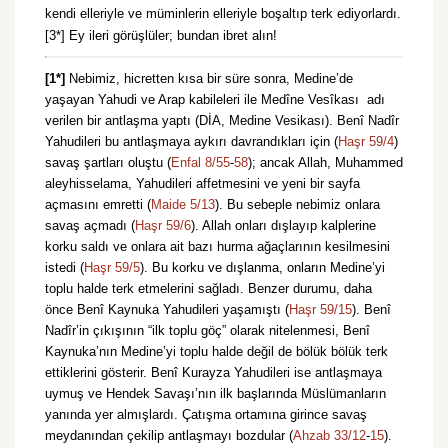
kendi elleriyle ve müminlerin elleriyle boşaltıp terk ediyorlardı.
[3*] Ey ileri görüşlüler; bundan ibret alın!
[1*]
Nebimiz, hicretten kısa bir süre sonra, Medine’de
yaşayan Yahudi ve Arap kabileleri ile Medîne Vesîkası adı
verilen bir antlaşma yaptı (DİA, Medine Vesikası). Benî Nadîr
Yahudileri bu antlaşmaya aykırı davrandıkları için (
Haşr 59/4
)
savaş şartları oluştu (
Enfal 8/55
-
58
); ancak Allah, Muhammed
aleyhisselama, Yahudileri affetmesini ve yeni bir sayfa
açmasını emretti (
Maide 5/13
). Bu sebeple nebimiz onlara
savaş açmadı (
Haşr 59/6
). Allah onları dışlayıp kalplerine
korku saldı ve onlara ait bazı hurma ağaçlarının kesilmesini
istedi (
Haşr 59/5
). Bu korku ve dışlanma, onların Medine’yi
toplu halde terk etmelerini sağladı. Benzer durumu, daha
önce Benî Kaynuka Yahudileri yaşamıştı (
Haşr 59/15
). Benî
Nadîr’in çıkışının “ilk toplu göç” olarak nitelenmesi, Benî
Kaynuka’nın Medine’yi toplu halde değil de bölük bölük terk
ettiklerini gösterir. Benî Kurayza Yahudileri ise antlaşmaya
uymuş ve Hendek Savaşı’nın ilk başlarında Müslümanların
yanında yer almışlardı. Çatışma ortamına girince savaş
meydanından çekilip antlaşmayı bozdular (
Ahzab 33/12
-
15
).