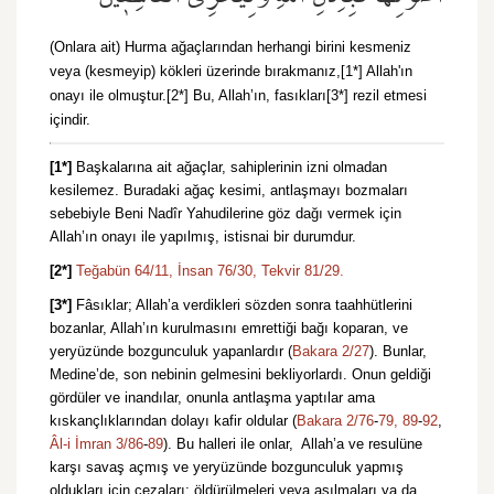
(Onlara ait) Hurma ağaçlarından herhangi birini kesmeniz
veya (kesmeyip) kökleri üzerinde bırakmanız,[1*] Allah'ın
onayı ile olmuştur.[2*] Bu, Allah’ın, fasıkları[3*] rezil etmesi
içindir.
[1*]
Başkalarına ait ağaçlar, sahiplerinin izni olmadan
kesilemez. Buradaki ağaç kesimi, antlaşmayı bozmaları
sebebiyle Beni Nadîr Yahudilerine göz dağı vermek için
Allah’ın onayı ile yapılmış, istisnai bir durumdur.
[2*]
Teğabün 64/11,
İnsan 76/30,
Tekvir 81/29.
[3*]
Fâsıklar; Allah’a verdikleri sözden sonra taahhütlerini
bozanlar, Allah’ın kurulmasını emrettiği bağı koparan, ve
yeryüzünde bozgunculuk yapanlardır (
Bakara 2/27
). Bunlar,
Medine’de, son nebinin gelmesini bekliyorlardı. Onun geldiği
gördüler ve inandılar, onunla antlaşma yaptılar ama
kıskançlıklarından dolayı kafir oldular (
Bakara 2/76
-
79,
89
-
92
,
Âl-i İmran 3/86
-
89
). Bu halleri ile onlar, Allah’a ve resulüne
karşı savaş açmış ve yeryüzünde bozgunculuk yapmış
oldukları için cezaları; öldürülmeleri veya asılmaları ya da