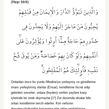
(Haşr 59/9)
وَالَّذ۪ينَ تَبَوَّؤُ الدَّارَ وَالْا۪يمَانَ مِنْ قَبْلِهِمْ
يُحِبُّونَ مَنْ هَاجَرَ اِلَيْهِمْ وَلَا يَجِدُونَ ف۪ي
صُدُورِهِمْ حَاجَةً مِمَّٓا اُو۫تُوا وَيُؤْثِرُونَ عَلٰٓى
اَنْفُسِهِمْ وَلَوْ كَانَ بِهِمْ خَصَاصَةٌۜ وَمَنْ يُوقَ شُحَّ
نَفْسِه۪ فَاُو۬لٰٓئِكَ هُمُ الْمُفْلِحُونَۚ
Onlardan önce bu yurda /Medine'ye yerleşmiş ve gönüllerine
imanı yerleştirmiş olanlar (Ensar), kendilerine hicret edip
gelenleri severler; onlara (feyden) verilen şeylere karşı
içlerinde bir istek duymazlar.[1*] Zor durumda olsalar bile
onları kendilerine tercih ederler. Kim nefsinin
doyumsuzluğundan korunursa işte onlar umduklarına