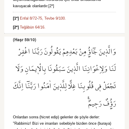
kavuşacak olanlardır.[2*]
[1*]
Enfal 8/72
-
75,
Tevbe 9/100.
[2*]
Teğâbün 64/16.
(Haşr 59/10)
وَالَّذ۪ينَ جَٓاؤُ۫ مِنْ بَعْدِهِمْ يَقُولُونَ رَبَّنَا اغْفِرْ
لَنَا وَلِاِخْوَانِنَا الَّذ۪ينَ سَبَقُونَا بِالْا۪يمَانِ وَلَا
تَجْعَلْ ف۪ي قُلُوبِنَا غِلًّا لِلَّذ۪ينَ اٰمَنُوا رَبَّنَٓا اِنَّكَ
رَؤُ۫فٌ رَح۪يمٌ۟
Onlardan sonra (hicret edip) gelenler de şöyle derler:
"Rabbimiz! Bizi ve imanları sebebiyle bizden önce (buraya)