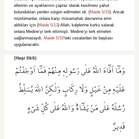
ellerinin ve ayaklarının çapraz olarak kesilmesi yahut
bulundukları yerden sürgün edilmeleri idi. (
Maide 5/33
). Ancak
müslümanlar, onlara karşı müsamahalı davranma emri
aldıkları için (
Maide 5/13
) Allah, kalplerine korku salarak
onlara Medine’yi terk ettirmişti. Medine’yi terk etmeleri
sağlanmasaydı,
Maide 5/33
’teki cezalardan bir başkası
uygulanacaktı.
(Haşr 59/6)
وَمَٓا اَفَٓاءَ اللّٰهُ عَلٰى رَسُولِه۪ مِنْهُمْ فَمَٓا اَوْجَفْتُمْ
عَلَيْهِ مِنْ خَيْلٍ وَلَا رِكَابٍ وَلٰكِنَّ اللّٰهَ يُسَلِّطُ
رُسُلَهُ عَلٰى مَنْ يَشَٓاءُۜ وَاللّٰهُ عَلٰى كُلِّ شَيْءٍ
قَد۪يرٌ