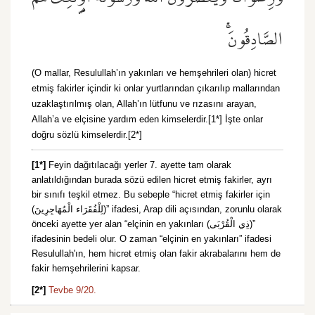
الصَّادِقُونَۚ
(O mallar, Resulullah’ın yakınları ve hemşehrileri olan) hicret
etmiş fakirler içindir ki onlar yurtlarından çıkarılıp mallarından
uzaklaştırılmış olan, Allah’ın lütfunu ve rızasını arayan,
Allah’a ve elçisine yardım eden kimselerdir.[1*] İşte onlar
doğru sözlü kimselerdir.[2*]
[1*]
Feyin dağıtılacağı yerler 7. ayette tam olarak
anlatıldığından burada sözü edilen hicret etmiş fakirler, ayrı
bir sınıfı teşkil etmez. Bu sebeple “hicret etmiş fakirler için
(لِلْفُقَرَاء الْمُهَاجِرِينَ)” ifadesi, Arap dili açısından, zorunlu olarak
önceki ayette yer alan “elçinin en yakınları (ذِي الْقُرْبَى)”
ifadesinin bedeli olur. O zaman “elçinin en yakınları” ifadesi
Resulullah'ın, hem hicret etmiş olan fakir akrabalarını hem de
fakir hemşehrilerini kapsar.
[2*]
Tevbe 9/20.