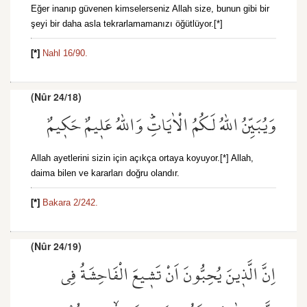
Eğer inanıp güvenen kimselerseniz Allah size, bunun gibi bir
şeyi bir daha asla tekrarlamamanızı öğütlüyor.[*]
[*]
Nahl 16/90.
(Nûr 24/18)
وَيُبَيِّنُ اللّٰهُ لَكُمُ الْاٰيَاتِۜ وَاللّٰهُ عَل۪يمٌ حَك۪يمٌ
Allah ayetlerini sizin için açıkça ortaya koyuyor.[*] Allah,
daima bilen ve kararları doğru olandır.
[*]
Bakara 2/242.
(Nûr 24/19)
اِنَّ الَّذ۪ينَ يُحِبُّونَ اَنْ تَش۪يعَ الْفَاحِشَةُ فِي