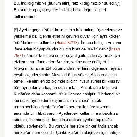
Bu, indirdiğimiz ve (hükümlerini) farz kıldığımız bir sûredir.[*]
Bu surede apaçık ayetler indirdik belki doğru bilgileri
kullanırsınız.
[*]
Ayette geçen “sûre” kelimesinin kök anlamı “çevreleme ve
yükselme”dir. “Şehrin etrafını çeviren duvar” için aynı kökten
“sûr” kelimesi kullanılır (
Hadid 57/13
). İki ucu birleşik ve sınır
ifade eden bir yapıda olduğu için bileziğe “sivâr” denir (
İnsan
76/21
). “Sûre” kelimesi de bir şeyi diğerlerinden ayırmak için
çizilen sınırı ifade eder. Sınırlar, yerine göre değişebilir.
Nitekim Kur’ân’ın 114 bölümünden her birini diğerinden ayıran
çeşitli ölçütler vardır. Mesela Fâtiha sûresi, Allah’ın dininin
temel ilkelerini en öz biçimde bildirir. Yusuf sûresi bir kıssayı
tüm ayrıntılarıyla baştan sona anlatır. Ancak sûre kelimesi
Kur’ân’da daha kapsamlı bir kullanıma sahiptir. “Herhangi bir
konudaki ayetlerden oluşan anlam kümesi” olarak
tanımlayabileceğimiz “kur’ân” kavramı ile sûre kavramı
arasında bir irtibat vardır. Ayetlerdeki kullanımlara bakılırsa
sûrenin, “herhangi bir konudaki ardışık ayetler topluluğu”
olduğu söylenebilir. Bu yönüyle her sûre bir kur’ândır ancak
her kur’ân sûre değildir. Çünkü kur’ânın oluşması için ardışık