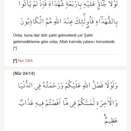
لَوْلَا جَٓاؤُ۫ عَلَيْهِ بِاَرْبَعَةِ شُهَدَٓاءَۚ فَاِذْ لَمْ يَأْتُوا
بِالشُّهَدَٓاءِ فَاُو۬لٰٓئِكَ عِنْدَ اللّٰهِ هُمُ الْكَاذِبُونَ
Onlar, buna dair dört şahit getirselerdi ya! Şahit
getirmediklerine göre onlar, Allah katında yalancı kimselerdir.
[*]
[*]
Nur 24/4.
(Nûr 24/14)
وَلَوْلَا فَضْلُ اللّٰهِ عَلَيْكُمْ وَرَحْمَتُهُ فِي الدُّنْيَا
وَالْاٰخِرَةِ لَمَسَّكُمْ ف۪ي مَٓا اَفَضْتُمْ ف۪يهِ عَذَابٌ
عَظ۪يمٌۚ