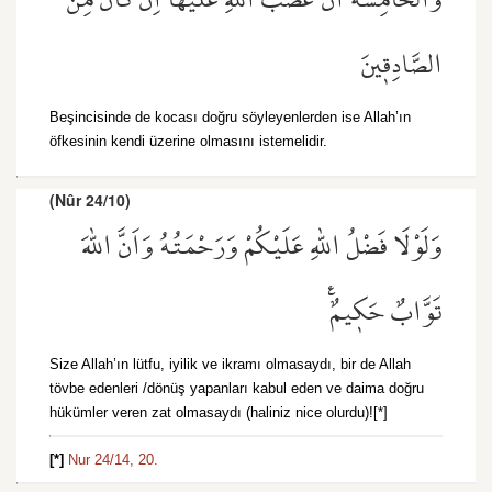
وَالْخَامِسَةَ اَنَّ غَضَبَ اللّٰهِ عَلَيْهَٓا اِنْ كَانَ مِنَ
الصَّادِق۪ينَ
Beşincisinde de kocası doğru söyleyenlerden ise Allah’ın
öfkesinin kendi üzerine olmasını istemelidir.
(Nûr 24/10)
وَلَوْلَا فَضْلُ اللّٰهِ عَلَيْكُمْ وَرَحْمَتُهُ وَاَنَّ اللّٰهَ
تَوَّابٌ حَك۪يمٌ۟
Size Allah’ın lütfu, iyilik ve ikramı olmasaydı, bir de Allah
tövbe edenleri /dönüş yapanları kabul eden ve daima doğru
hükümler veren zat olmasaydı (haliniz nice olurdu)![*]
[*]
Nur 24/14,
20.