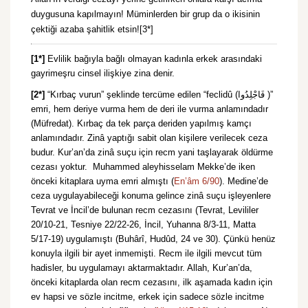
duygusuna kapılmayın! Müminlerden bir grup da o ikisinin
çektiği azaba şahitlik etsin![3*]
[1*]
Evlilik bağıyla bağlı olmayan kadınla erkek arasındaki
gayrimeşru cinsel ilişkiye zina denir.
[2*]
“Kırbaç vurun” şeklinde tercüme edilen “feclidû (فَاجْلِدُوا )”
emri, hem deriye vurma hem de deri ile vurma anlamındadır
(Müfredat). Kırbaç da tek parça deriden yapılmış kamçı
anlamındadır. Zinâ yaptığı sabit olan kişilere verilecek ceza
budur. Kur’an’da zinâ suçu için recm yani taşlayarak öldürme
cezası yoktur. Muhammed aleyhisselam Mekke’de iken
önceki kitaplara uyma emri almıştı (
En’âm 6/90
). Medine’de
ceza uygulayabileceği konuma gelince zinâ suçu işleyenlere
Tevrat ve İncil’de bulunan recm cezasını (Tevrat, Levililer
20/10-21, Tesniye 22/22-26, İncil, Yuhanna 8/3-11, Matta
5/17-19) uygulamıştı (Buhârî, Hudûd, 24 ve 30). Çünkü henüz
konuyla ilgili bir ayet inmemişti. Recm ile ilgili mevcut tüm
hadisler, bu uygulamayı aktarmaktadır. Allah, Kur’an’da,
önceki kitaplarda olan recm cezasını, ilk aşamada kadın için
ev hapsi ve sözle incitme, erkek için sadece sözle incitme