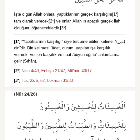
İşte o gün Allah onlara, yaptıklarının gerçek karşılığını[1*]
tam olarak verecek[2*] ve onlar, Allah’ın apaçık gerçek ilah
olduğunu öğreneceklerdir.[3*]
[1*]
“Yaptıklarının karşılığı” diye tercüme edilen kelime, “(دين)
din”dir. Din kelimesi “âdet, durum, yapılan işe karşılık
vermek, verilen karşılık ve itaat /boyun eğme” anlamlarına
gelir (Sıhâh).
[2*]
Nisa 4/40,
Enbiya 21/47,
Mü'min 40/17.
[3*]
Hac 22/6,
62,
Lokman 31/30.
(Nûr 24/26)
اَلْخَب۪يثَاتُ لِلْخَب۪يث۪ينَ وَالْخَب۪يثُونَ
لِلْخَب۪يثَاتِۚ وَالطَّيِّبَاتُ لِلطَّيِّب۪ينَ وَالطَّيِّبُونَ