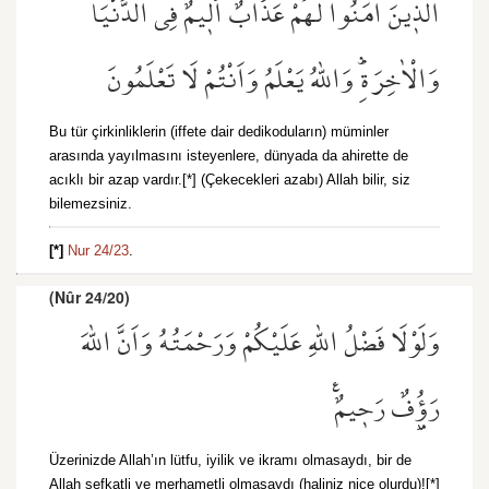
الَّذ۪ينَ اٰمَنُوا لَهُمْ عَذَابٌ اَل۪يمٌۙ فِي الدُّنْيَا
وَالْاٰخِرَةِۜ وَاللّٰهُ يَعْلَمُ وَاَنْتُمْ لَا تَعْلَمُونَ
Bu tür çirkinliklerin (iffete dair dedikoduların) müminler
arasında yayılmasını isteyenlere, dünyada da ahirette de
acıklı bir azap vardır.[*] (Çekecekleri azabı) Allah bilir, siz
bilemezsiniz.
[*]
Nur 24/23
.
(Nûr 24/20)
وَلَوْلَا فَضْلُ اللّٰهِ عَلَيْكُمْ وَرَحْمَتُهُ وَاَنَّ اللّٰهَ
رَؤُ۫فٌ رَح۪يمٌ۟
Üzerinizde Allah’ın lütfu, iyilik ve ikramı olmasaydı, bir de
Allah şefkatli ve merhametli olmasaydı (haliniz nice olurdu)![*]