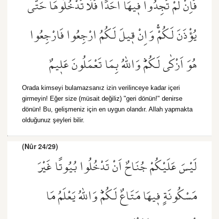
فَاِنْ لَمْ تَجِدُوا ف۪يهَٓا اَحَدًا فَلَا تَدْخُلُوهَا حَتّٰى
يُؤْذَنَ لَكُمْۚ وَاِنْ ق۪يلَ لَكُمُ ارْجِعُوا فَارْجِعُوا
هُوَ اَزْكٰى لَكُمْۜ وَاللّٰهُ بِمَا تَعْمَلُونَ عَل۪يمٌ
Orada kimseyi bulamazsanız izin verilinceye kadar içeri
girmeyin! Eğer size (müsait değiliz) "geri dönün!" denirse
dönün! Bu, gelişmeniz için en uygun olandır. Allah yapmakta
olduğunuz şeyleri bilir.
(Nûr 24/29)
لَيْسَ عَلَيْكُمْ جُنَاحٌ اَنْ تَدْخُلُوا بُيُوتًا غَيْرَ
مَسْكُونَةٍ ف۪يهَا مَتَاعٌ لَكُمْۜ وَاللّٰهُ يَعْلَمُ مَا