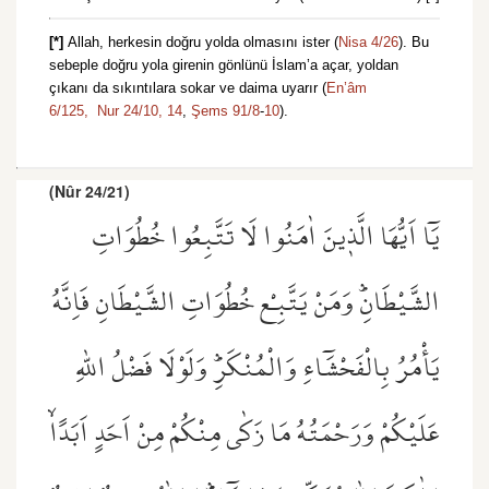
[*]
Allah, herkesin doğru yolda olmasını ister (
Nisa 4/26
). Bu
sebeple doğru yola girenin gönlünü İslam’a açar, yoldan
çıkanı da sıkıntılara sokar ve daima uyarır (
En’âm
6/125,
Nur 24/10,
14
,
Şems 91/8
-
10
).
(Nûr 24/21)
يَٓا اَيُّهَا الَّذ۪ينَ اٰمَنُوا لَا تَتَّبِعُوا خُطُوَاتِ
الشَّيْطَانِۜ وَمَنْ يَتَّبِعْ خُطُوَاتِ الشَّيْطَانِ فَاِنَّهُ
يَأْمُرُ بِالْفَحْشَٓاءِ وَالْمُنْكَرِۜ وَلَوْلَا فَضْلُ اللّٰهِ
عَلَيْكُمْ وَرَحْمَتُهُ مَا زَكٰى مِنْكُمْ مِنْ اَحَدٍ اَبَدًاۙ