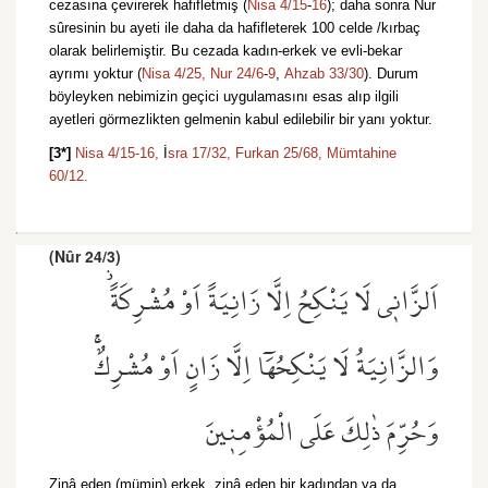
cezasına çevirerek hafifletmiş (
Nisa 4/15
-
16
); daha sonra Nur
sûresinin bu ayeti ile daha da hafifleterek 100 celde /kırbaç
olarak belirlemiştir. Bu cezada kadın-erkek ve evli-bekar
ayrımı yoktur (
Nisa 4/25,
Nur 24/6
-
9
,
Ahzab 33/30
). Durum
böyleyken nebimizin geçici uygulamasını esas alıp ilgili
ayetleri görmezlikten gelmenin kabul edilebilir bir yanı yoktur.
[3*]
Nisa 4/15-
16,
İ
sra 17/32,
Furkan 25/68,
Mümtahine
60/12.
(Nûr 24/3)
اَلزَّان۪ي لَا يَنْكِحُ اِلَّا زَانِيَةً اَوْ مُشْرِكَةًۘ
وَالزَّانِيَةُ لَا يَنْكِحُهَٓا اِلَّا زَانٍ اَوْ مُشْرِكٌۚ
وَحُرِّمَ ذٰلِكَ عَلَى الْمُؤْمِن۪ينَ
Zinâ eden (mümin) erkek, zinâ eden bir kadından ya da