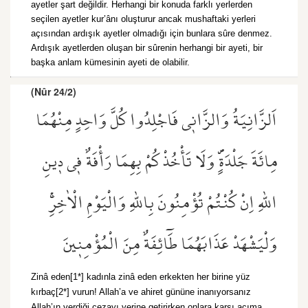
ayetler şart değildir. Herhangi bir konuda farklı yerlerden
seçilen ayetler kur’ânı oluşturur ancak mushaftaki yerleri
açısından ardışık ayetler olmadığı için bunlara sûre denmez.
Ardışık ayetlerden oluşan bir sûrenin herhangi bir ayeti, bir
başka anlam kümesinin ayeti de olabilir.
(Nûr 24/2)
اَلزَّانِيَةُ وَالزَّان۪ي فَاجْلِدُوا كُلَّ وَاحِدٍ مِنْهُمَا
مِائَةَ جَلْدَةٍۖ وَلَا تَأْخُذْكُمْ بِهِمَا رَأْفَةٌ ف۪ي د۪ينِ
اللّٰهِ اِنْ كُنْتُمْ تُؤْمِنُونَ بِاللّٰهِ وَالْيَوْمِ الْاٰخِرِۚ
وَلْيَشْهَدْ عَذَابَهُمَا طَٓائِفَةٌ مِنَ الْمُؤْمِن۪ينَ
Zinâ eden[1*] kadınla zinâ eden erkekten her birine yüz
kırbaç[2*] vurun! Allah’a ve ahiret gününe inanıyorsanız
Allah’ın verdiği cezayı yerine getirirken onlara karşı acıma