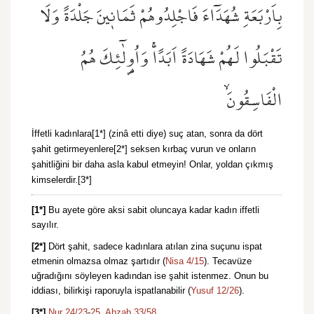
بِاَرْبَعَةِ شُهَدَٓاءَ فَاجْلِدُوهُمْ ثَمَان۪ينَ جَلْدَةً وَلَا
تَقْبَلُوا لَهُمْ شَهَادَةً اَبَدًاۚ وَاُو۬لٰٓئِكَ هُمُ
الْفَاسِقُونَۙ
İffetli kadınlara[1*] (zinâ etti diye) suç atan, sonra da dört
şahit getirmeyenlere[2*] seksen kırbaç vurun ve onların
şahitliğini bir daha asla kabul etmeyin! Onlar, yoldan çıkmış
kimselerdir.[3*]
[1*]
Bu ayete göre aksi sabit oluncaya kadar kadın iffetli
sayılır.
[2*]
Dört şahit, sadece kadınlara atılan zina suçunu ispat
etmenin olmazsa olmaz şartıdır (
Nisa 4/15
). Tecavüze
uğradığını söyleyen kadından ise şahit istenmez. Onun bu
iddiası, bilirkişi raporuyla ispatlanabilir (
Yusuf 12/26
).
[3*]
Nur 24/23
-
25,
Ahzab 33/58.