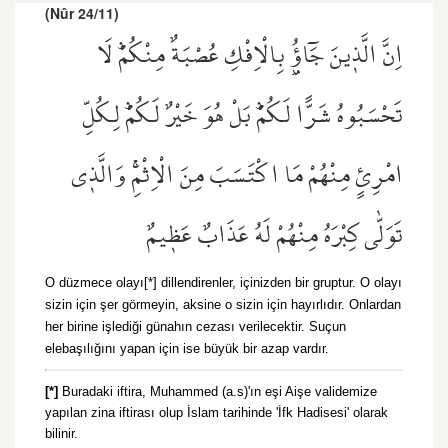
(Nûr 24/11)
اِنَّ الَّذ۪ينَ جَٓاؤُ۫ بِالْاِفْكِ عُصْبَةٌ مِنْكُمْۜ لَا
تَحْسَبُوهُ شَرًّا لَكُمْۜ بَلْ هُوَ خَيْرٌ لَكُمْۜ لِكُلِّ
امْرِئٍ مِنْهُمْ مَا اكْتَسَبَ مِنَ الْاِثْمِۚ وَالَّذ۪ي
تَوَلّٰى كِبْرَهُ مِنْهُمْ لَهُ عَذَابٌ عَظ۪يمٌ
O düzmece olayı[*] dillendirenler, içinizden bir gruptur. O olayı
sizin için şer görmeyin, aksine o sizin için hayırlıdır. Onlardan
her birine işlediği günahın cezası verilecektir. Suçun
elebaşılığını yapan için ise büyük bir azap vardır.
[*]
Buradaki iftira, Muhammed (a.s)'ın eşi Aişe validemize
yapılan zina iftirası olup İslam tarihinde 'İfk Hadisesi' olarak
bilinir.