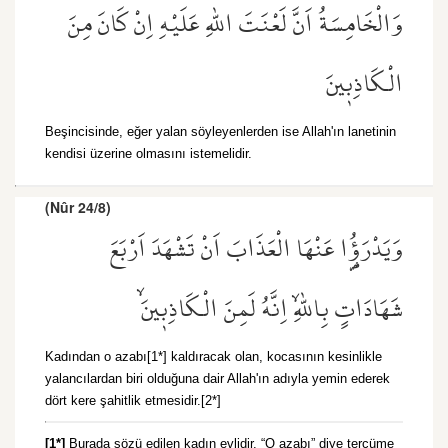
وَالْخَامِسَةُ اَنَّ لَعْنَتَ اللّٰهِ عَلَيْهِ اِنْ كَانَ مِنَ
الْكَاذِب۪ينَ
Beşincisinde, eğer yalan söyleyenlerden ise Allah'ın lanetinin
kendisi üzerine olmasını istemelidir.
(Nûr 24/8)
وَيَدْرَؤُ۬ا عَنْهَا الْعَذَابَ اَنْ تَشْهَدَ اَرْبَعَ
شَهَادَاتٍ بِاللّٰهِۙ اِنَّهُ لَمِنَ الْكَاذِب۪ينَۙ
Kadından o azabı[1*] kaldıracak olan, kocasının kesinlikle
yalancılardan biri olduğuna dair Allah'ın adıyla yemin ederek
dört kere şahitlik etmesidir.[2*]
[1*]
Burada sözü edilen kadın evlidir. “O azabı” diye tercüme