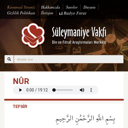
Kurumsal Sitemiz
Hakkımızda
Sureler
Duyuru
Gizlilik Politikası
İletişim
Radyo
Fıtrat
NÛR
TEFSİR
بِسْمِ اللَّهِ الرَّحْمَٰنِ الرَّحِيمِ