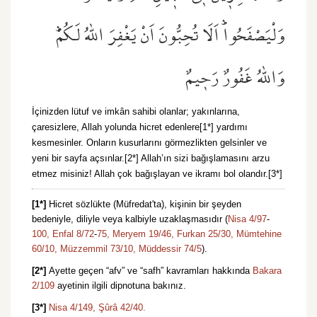
وَلْيَصْفَحُواۜ اَلَا تُحِبُّونَ اَنْ يَغْفِرَ اللّٰهُ لَكُمْۜ
وَاللّٰهُ غَفُورٌ رَح۪يمٌ
İçinizden lütuf ve imkân sahibi olanlar; yakınlarına,
çaresizlere, Allah yolunda hicret edenlere[1*] yardımı
kesmesinler. Onların kusurlarını görmezlikten gelsinler ve
yeni bir sayfa açsınlar.[2*] Allah’ın sizi bağışlamasını arzu
etmez misiniz! Allah çok bağışlayan ve ikramı bol olandır.[3*]
[1*]
Hicret sözlükte (Müfredat'ta), kişinin bir şeyden
bedeniyle, diliyle veya kalbiyle uzaklaşmasıdır (
Nisa 4/97
-
100,
Enfal 8/72
-
75,
Meryem 19/46,
Furkan 25/30,
Mümtehine
60/10,
Müzzemmil 73/10,
Müddessir 74/5
).
[2*]
Ayette geçen “afv” ve “safh” kavramları hakkında
Bakara
2/109
ayetinin ilgili dipnotuna bakınız.
[3*]
Nisa 4/149,
Şûrâ 42/40.