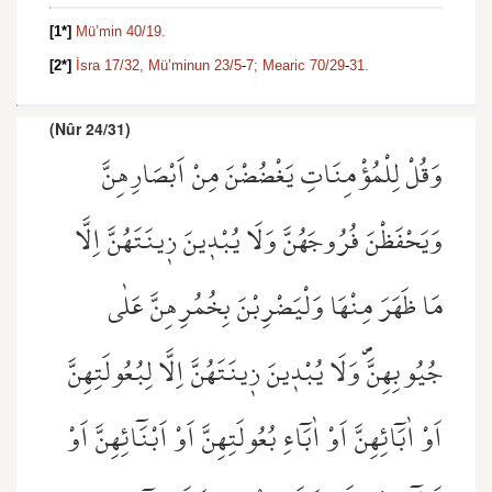
[1*]
Mü’min 40/19.
[2*]
İsra 17/32,
Mü’minun 23/5
-
7;
Mearic 70/29
-
31.
(Nûr 24/31)
وَقُلْ لِلْمُؤْمِنَاتِ يَغْضُضْنَ مِنْ اَبْصَارِهِنَّ
وَيَحْفَظْنَ فُرُوجَهُنَّ وَلَا يُبْد۪ينَ ز۪ينَتَهُنَّ اِلَّا
مَا ظَهَرَ مِنْهَا وَلْيَضْرِبْنَ بِخُمُرِهِنَّ عَلٰى
جُيُوبِهِنَّۖ وَلَا يُبْد۪ينَ ز۪ينَتَهُنَّ اِلَّا لِبُعُولَتِهِنَّ
اَوْ اٰبَٓائِهِنَّ اَوْ اٰبَٓاءِ بُعُولَتِهِنَّ اَوْ اَبْنَٓائِهِنَّ اَوْ