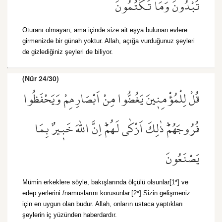
تُبْدُونَ وَمَا تَكْتُمُونَ
Oturanı olmayan; ama içinde size ait eşya bulunan evlere
girmenizde bir günah yoktur. Allah, açığa vurduğunuz şeyleri
de gizlediğiniz şeyleri de biliyor.
(Nûr 24/30)
قُلْ لِلْمُؤْمِن۪ينَ يَغُضُّوا مِنْ اَبْصَارِهِمْ وَيَحْفَظُوا
فُرُوجَهُمْۜ ذٰلِكَ اَزْكٰى لَهُمْۜ اِنَّ اللّٰهَ خَب۪يرٌ بِمَا
يَصْنَعُونَ
Mümin erkeklere söyle, bakışlarında ölçülü olsunlar[1*] ve
edep yerlerini /namuslarını korusunlar.[2*] Sizin gelişmeniz
için en uygun olan budur. Allah, onların ustaca yaptıkları
şeylerin iç yüzünden haberdardır.