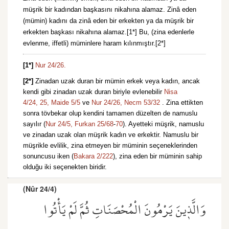
müşrik bir kadından başkasını nikahına alamaz. Zinâ eden
(mümin) kadını da zinâ eden bir erkekten ya da müşrik bir
erkekten başkası nikahına alamaz.[1*] Bu, (zina edenlerle
evlenme, iffetli) müminlere haram kılınmıştır.[2*]
[1*]
Nur 24/26.
[2*]
Zinadan uzak duran bir mümin erkek veya kadın, ancak
kendi gibi zinadan uzak duran biriyle evlenebilir
Nisa
4/24,
25,
Maide 5/5
ve
Nur 24/26,
Necm 53/32
. Zina ettikten
sonra tövbekar olup kendini tamamen düzelten de namuslu
sayılır (
Nur 24/5,
Furkan 25/68
-
70
). Ayetteki müşrik, namuslu
ve zinadan uzak olan müşrik kadın ve erkektir. Namuslu bir
müşrikle evlilik, zina etmeyen bir müminin seçeneklerinden
sonuncusu iken (
Bakara 2/222
), zina eden bir müminin sahip
olduğu iki seçenekten biridir.
(Nûr 24/4)
وَالَّذ۪ينَ يَرْمُونَ الْمُحْصَنَاتِ ثُمَّ لَمْ يَأْتُوا