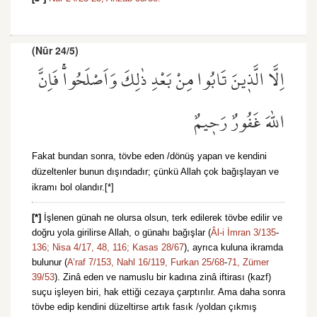
(Nûr 24/5)
اِلَّا الَّذ۪ينَ تَابُوا مِنْ بَعْدِ ذٰلِكَ وَاَصْلَحُواۚ فَاِنَّ
اللّٰهَ غَفُورٌ رَح۪يمٌ
Fakat bundan sonra, tövbe eden /dönüş yapan ve kendini
düzeltenler bunun dışındadır; çünkü Allah çok bağışlayan ve
ikramı bol olandır.[*]
[*]
İşlenen günah ne olursa olsun, terk edilerek tövbe edilir ve
doğru yola girilirse Allah, o günahı bağışlar (
Âl-i İmran 3/135
-
136;
Nisa 4/17,
48,
116;
Kasas 28/67
), ayrıca kuluna ikramda
bulunur (
A’raf 7/153,
Nahl 16/119,
Furkan 25/68
-
71,
Zümer
39/53
). Zinâ eden ve namuslu bir kadına zinâ iftirası (kazf)
suçu işleyen biri, hak ettiği cezaya çarptırılır. Ama daha sonra
tövbe edip kendini düzeltirse artık fasık /yoldan çıkmış