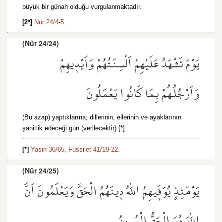
büyük bir günah olduğu vurgulanmaktadır.
[2*]
Nur 24/4
-
5.
(Nûr 24/24)
يَوْمَ تَشْهَدُ عَلَيْهِمْ اَلْسِنَتُهُمْ وَاَيْد۪يهِمْ
وَاَرْجُلُهُمْ بِمَا كَانُوا يَعْمَلُونَ
(Bu azap) yaptıklarına; dillerinin, ellerinin ve ayaklarının
şahitlik edeceği gün (verilecektir).[*]
[*]
Yasin 36/65,
Fussilet 41/19
-
22.
(Nûr 24/25)
يَوْمَئِذٍ يُوَفّ۪يهِمُ اللّٰهُ د۪ينَهُمُ الْحَقَّ وَيَعْلَمُونَ اَنَّ
اللّٰهَ هُوَ الْحَقُّ الْمُب۪ينُ