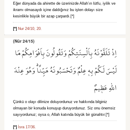
Eğer dünyada da ahirette de üzerinizde Allah’ın lütfu, iyilik ve
ikramı olmasaydı içine daldığınız bu işten dolayı size
kesinlikle büyük bir azap çarpardı.[*]
[*]
Nur 24/10,
20.
(Nûr 24/15)
اِذْ تَلَقَّوْنَهُ بِاَلْسِنَتِكُمْ وَتَقُولُونَ بِاَفْوَاهِكُمْ مَا
لَيْسَ لَكُمْ بِه۪ عِلْمٌ وَتَحْسَبُونَهُ هَيِّنًاۗ وَهُوَ عِنْدَ
اللّٰهِ عَظ۪يمٌ
Çünkü o olayı dilinize doluyordunuz ve hakkında bilginiz
olmayan bir konuda konuşup duruyordunuz. Siz onu önemsiz
sayıyordunuz; oysa o, Allah katında büyük bir günahtır.[*]
[*]
İsra 17/36.