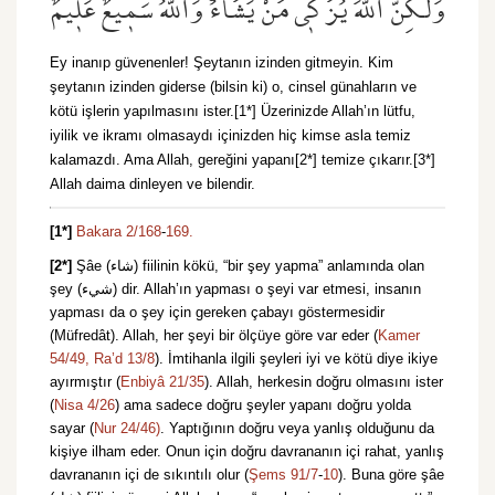
وَلٰكِنَّ اللّٰهَ يُزَكّ۪ي مَنْ يَشَٓاءُۜ وَاللّٰهُ سَم۪يعٌ عَل۪يمٌ
Ey inanıp güvenenler! Şeytanın izinden gitmeyin. Kim
şeytanın izinden giderse (bilsin ki) o, cinsel günahların ve
kötü işlerin yapılmasını ister.[1*] Üzerinizde Allah’ın lütfu,
iyilik ve ikramı olmasaydı içinizden hiç kimse asla temiz
kalamazdı. Ama Allah, gereğini yapanı[2*] temize çıkarır.[3*]
Allah daima dinleyen ve bilendir.
[1*]
Bakara 2/168
-
169.
[2*]
Şâe (شاء) fiilinin kökü, “bir şey yapma” anlamında olan
şey (شيء) dir. Allah’ın yapması o şeyi var etmesi, insanın
yapması da o şey için gereken çabayı göstermesidir
(Müfredât). Allah, her şeyi bir ölçüye göre var eder (
Kamer
54/49,
Ra’d 13/8
). İmtihanla ilgili şeyleri iyi ve kötü diye ikiye
ayırmıştır (
Enbiyâ 21/35
). Allah, herkesin doğru olmasını ister
(
Nisa 4/26
) ama sadece doğru şeyler yapanı doğru yolda
sayar (
Nur 24/46)
. Yaptığının doğru veya yanlış olduğunu da
kişiye ilham eder. Onun için doğru davrananın içi rahat, yanlış
davrananın içi de sıkıntılı olur (
Şems 91/7
-
10
). Buna göre şâe