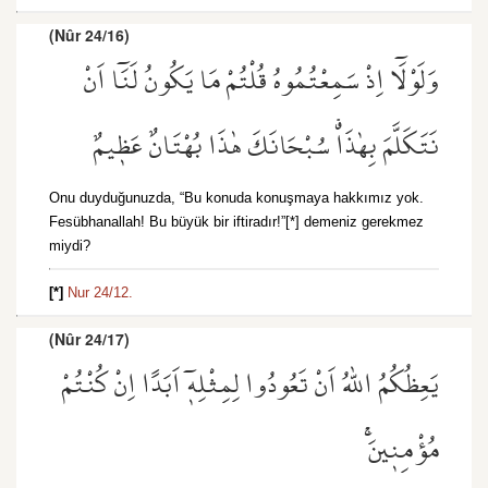
(Nûr 24/16)
وَلَوْلَٓا اِذْ سَمِعْتُمُوهُ قُلْتُمْ مَا يَكُونُ لَنَٓا اَنْ
نَتَكَلَّمَ بِهٰذَاۗ سُبْحَانَكَ هٰذَا بُهْتَانٌ عَظ۪يمٌ
Onu duyduğunuzda, “Bu konuda konuşmaya hakkımız yok.
Fesübhanallah! Bu büyük bir iftiradır!”[*] demeniz gerekmez
miydi?
[*]
Nur 24/12.
(Nûr 24/17)
يَعِظُكُمُ اللّٰهُ اَنْ تَعُودُوا لِمِثْلِه۪ٓ اَبَدًا اِنْ كُنْتُمْ
مُؤْمِن۪ينَۚ