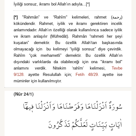
İyiliği sonsuz, ikramı bol Allah’ın adıyla...[*]
[*]
"Rahmân” ve “Rahîm" kelimeleri, rahmet (رحمة)
kökündendir. Rahmet, iyilik ve ikramı gerektiren incelik
anlamındadır. Allah’ın özelliği olarak kullanılınca sadece iyilik
ve ikram anlaşılır (Müfredât). Rahmân “rahmeti her şeyi
kuşatan” demektir. Bu özellik Allah’tan başkasında
olmayacağı için bu kelimeyi “iyiliği sonsuz” diye çevirdik.
Rahîm “çok merhametli” demektir. Bu özellik Allah’ın
dışındaki varlıklarda da olabileceği için ona "ikramı bol"
anlamını verdik. Nitekim ‘rahîm’ kelimesi,
Tevbe
9/128.
ayette Resulullah için;
Fetih 48/29.
ayette ise
müminler için kullanılmıştır.
(Nûr 24/1)
سُورَةٌ اَنْزَلْنَاهَا وَفَرَضْنَاهَا وَاَنْزَلْنَا ف۪يهَٓا
اٰيَاتٍ بَيِّنَاتٍ لَعَلَّكُمْ تَذَكَّرُونَ