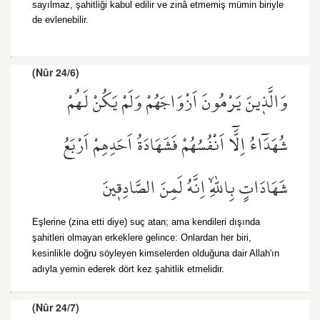
sayılmaz, şahitliği kabul edilir ve zinâ etmemiş mümin biriyle
de evlenebilir.
(Nûr 24/6)
وَالَّذ۪ينَ يَرْمُونَ اَزْوَاجَهُمْ وَلَمْ يَكُنْ لَهُمْ
شُهَدَٓاءُ اِلَّٓا اَنْفُسُهُمْ فَشَهَادَةُ اَحَدِهِمْ اَرْبَعُ
شَهَادَاتٍ بِاللّٰهِۙ اِنَّهُ لَمِنَ الصَّادِق۪ينَ
Eşlerine (zina etti diye) suç atan; ama kendileri dışında
şahitleri olmayan erkeklere gelince: Onlardan her biri,
kesinlikle doğru söyleyen kimselerden olduğuna dair Allah'ın
adıyla yemin ederek dört kez şahitlik etmelidir.
(Nûr 24/7)