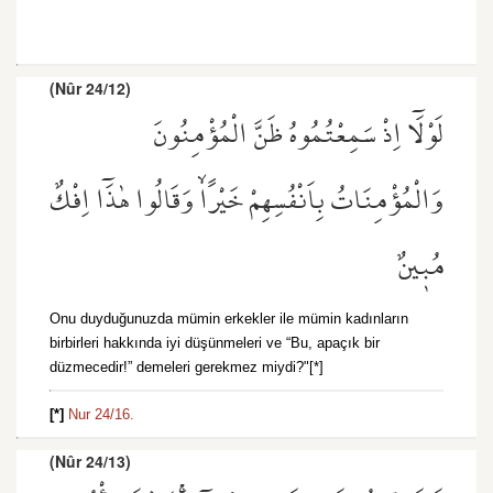
(Nûr 24/12)
لَوْلَٓا اِذْ سَمِعْتُمُوهُ ظَنَّ الْمُؤْمِنُونَ
وَالْمُؤْمِنَاتُ بِاَنْفُسِهِمْ خَيْرًاۙ وَقَالُوا هٰذَٓا اِفْكٌ
مُب۪ينٌ
Onu duyduğunuzda mümin erkekler ile mümin kadınların
birbirleri hakkında iyi düşünmeleri ve “Bu, apaçık bir
düzmecedir!” demeleri gerekmez miydi?"[*]
[*]
Nur 24/16.
(Nûr 24/13)