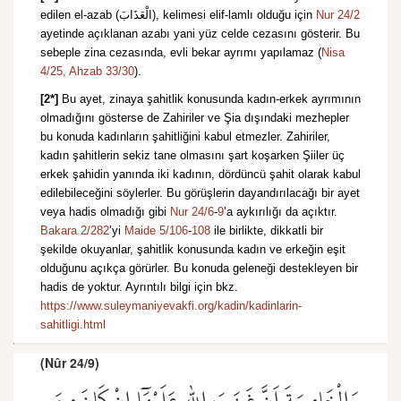
edilen el-azab (الْعَذَابَ), kelimesi elif-lamlı olduğu için
Nur 24/2
ayetinde açıklanan azabı yani yüz celde cezasını gösterir. Bu
sebeple zina cezasında, evli bekar ayrımı yapılamaz (
Nisa
4/25,
Ahzab 33/30
).
[2*]
Bu ayet, zinaya şahitlik konusunda kadın-erkek ayrımının
olmadığını gösterse de Zahiriler ve Şia dışındaki mezhepler
bu konuda kadınların şahitliğini kabul etmezler. Zahiriler,
kadın şahitlerin sekiz tane olmasını şart koşarken Şiiler üç
erkek şahidin yanında iki kadının, dördüncü şahit olarak kabul
edilebileceğini söylerler. Bu görüşlerin dayandırılacağı bir ayet
veya hadis olmadığı gibi
Nur 24/6
-
9
’a aykırılığı da açıktır.
Bakara 2/282
’yi
Maide 5/106
-
108
ile birlikte, dikkatli bir
şekilde okuyanlar, şahitlik konusunda kadın ve erkeğin eşit
olduğunu açıkça görürler. Bu konuda geleneği destekleyen bir
hadis de yoktur. Ayrıntılı bilgi için bkz.
https://www.suleymaniyevakfi.org/kadin/kadinlarin-
sahitligi.html
(Nûr 24/9)