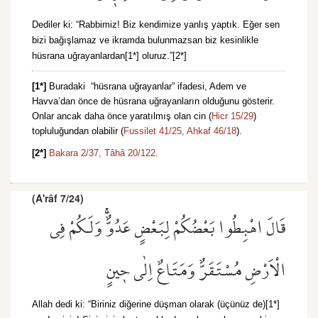
Dediler ki: “Rabbimiz! Biz kendimize yanlış yaptık. Eğer sen
bizi bağışlamaz ve ikramda bulunmazsan biz kesinlikle
hüsrana uğrayanlardan[1*] oluruz.”[2*]
[1*]
Buradaki “hüsrana uğrayanlar” ifadesi, Adem ve
Havva’dan önce de hüsrana uğrayanların olduğunu gösterir.
Onlar ancak daha önce yaratılmış olan cin (
Hicr 15/29
)
topluluğundan olabilir (
Fussilet 41/25,
Ahkaf 46/18
).
[2*]
Bakara 2/37,
Tâhâ 20/122.
(A'râf 7/24)
قَالَ اهْبِطُوا بَعْضُكُمْ لِبَعْضٍ عَدُوٌّۚ وَلَكُمْ فِي
الْاَرْضِ مُسْتَقَرٌّ وَمَتَاعٌ اِلٰى ح۪ينٍ
Allah dedi ki: “Biriniz diğerine düşman olarak (üçünüz de)[1*]