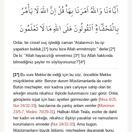
اٰبَٓاءَنَا وَاللّٰهُ اَمَرَنَا بِهَاۜ قُلْ اِنَّ اللّٰهَ لَا يَأْمُرُ
بِالْفَحْشَٓاءِۜ اَتَقُولُونَ عَلَى اللّٰهِ مَا لَا تَعْلَمُونَ
Onlar, bir cinsel suç işlediği zaman “Atalarımızı bu işi
yaparken bulduk,[1*] bunu bize Allah emretmiştir.” derler.[2*]
De ki: “Allah hayasızlığı emretmez.[3*] Siz Allah hakkında
bilmediğiniz şeyler mi söylüyorsunuz?”[4*]
[1*]
Bu sure Mekke’de indiği için bu söz, öncelikle Mekke
müşriklerine aittir. Benzer durum Müslümanlarda da vardır.
Bütün mezhepler, esir kadına yani cariyeye sahip olan bir
erkeğin onunla nikahsız ilişkide bulunmasını caiz görür. Onlar,
görüşlerini ispat için bazı ayetleri görmezden gelir (
Nisa 4/25,
Nur 24/32
-
33
), bazılarına da yanlış anlam verirler (
Müminun
23/5
-
7,
Meâric 70/29
-
31
). Halbuki Allah Teala, esirler de dahil
her kadın ve erkeğe, nikahsız ilişkiyi yasaklar ve namuslarını
korumalarını emreder (
Nur 24/32
-
33
). Ama bugün,
Müslümanların büyük bölümü, mezheplere dayanarak bunu