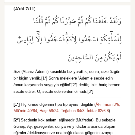
(A'râf 7/11)
وَلَقَدْ خَلَقْنَاكُمْ ثُمَّ صَوَّرْنَاكُمْ ثُمَّ قُلْنَا
لِلْمَلٰٓئِكَةِ اسْجُدُوا لِاٰدَمَۗ فَسَجَدُٓوا اِلَّٓا اِبْل۪يسَۜ
لَمْ يَكُنْ مِنَ السَّاجِد۪ينَ
Sizi (Atanız Âdem’i) kesinlikle biz yarattık, sonra, size özgün
bir biçim verdik.[1*] Sonra meleklere “Âdem’e secde edin
/onun karşısında saygıyla eğilin!”[2*] dedik; İblis hariç hemen
secde ettiler. O, secde edenlerden olmadı.[3*]
[1*]
Hiç kimse diğerinin tıpa tıp aynısı değildir (
Âl-i İmran 3/6,
Mü’min 40/64,
Haşr 59/24,
Teğabun 64/3,
İnfitar 82/6
-
8
).
[2*]
Secdenin kök anlamı eğilmedir (Müfredat). Bu sebeple
Güneş, Ay, gezegenler, dünya ve yıldızlar arasında oluşan
eğimler /deklinasyon ve ona bağlı olarak gölgenin uzayıp