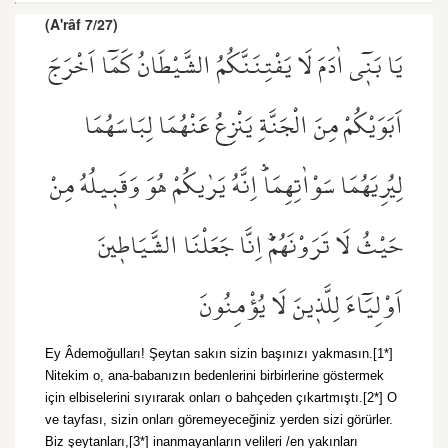
(A'râf 7/27)
يَا بَن۪ٓي اٰدَمَ لَا يَفْتِنَنَّكُمُ الشَّيْطَانُ كَمَٓا اَخْرَجَ
اَبَوَيْكُمْ مِنَ الْجَنَّةِ يَنْزِعُ عَنْهُمَا لِبَاسَهُمَا
لِيُرِيَهُمَا سَوْاٰتِهِمَاۜ اِنَّهُ يَرٰيكُمْ هُوَ وَقَب۪يلُهُ مِنْ
حَيْثُ لَا تَرَوْنَهُمْۜ اِنَّا جَعَلْنَا الشَّيَاط۪ينَ
اَوْلِيَٓاءَ لِلَّذ۪ينَ لَا يُؤْمِنُونَ
Ey Âdemoğulları! Şeytan sakın sizin başınızı yakmasın.[1*]
Nitekim o, ana-babanızın bedenlerini birbirlerine göstermek
için elbiselerini sıyırarak onları o bahçeden çıkartmıştı.[2*] O
ve tayfası, sizin onları göremeyeceğiniz yerden sizi görürler.
Biz şeytanları,[3*] inanmayanların velileri /en yakınları