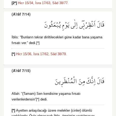
[2*]
Hicr 15/34,
İsra 17/63,
Sâd 38/77.
(A'râf 7/14)
قَالَ اَنْظِرْن۪ٓي اِلٰى يَوْمِ يُبْعَثُونَ
İblis: “Bunların tekrar diriltilecekleri güne kadar bana yaşama
fırsatı ver.” dedi.[*]
[*]
Hicr 15/36,
İsra 17/62,
Sâd 38/79.
(A'râf 7/15)
قَالَ اِنَّكَ مِنَ الْمُنْظَر۪ينَ
Allah: “(Tamam) Sen kendisine yaşama fırsatı
verilenlerdensin”[*] dedi.
[*]
Ayetten anlaşılacağı üzere melekler (cinler) ölümlü
varlıklardır. Öyle olmasaydı İblis, ömrünün uzatılmasını