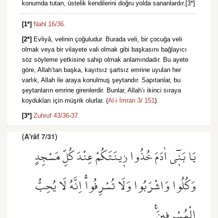
konumda tutan, üstelik kendilerini doğru yolda sananlardır.[3*]
[1*]
Nahl 16/36.
[2*]
Evliyâ, velinin çoğuludur. Burada veli, bir çocuğa veli
olmak veya bir vilayete vali olmak gibi başkasını bağlayıcı
söz söyleme yetkisine sahip olmak anlamındadır. Bu ayete
göre, Allah’tan başka, kayıtsız şartsız emrine uyulan her
varlık, Allah ile araya konulmuş şeytandır. Sapıtanlar, bu
şeytanların emrine girenlerdir. Bunlar, Allah’ı ikinci sıraya
koydukları için müşrik olurlar. (
Al-i İmran 3/ 151
).
[3*]
Zuhruf 43/36
-
37.
(A'râf 7/31)
يَا بَن۪ٓي اٰدَمَ خُذُوا ز۪ينَتَكُمْ عِنْدَ كُلِّ مَسْجِدٍ
وَكُلُوا وَاشْرَبُوا وَلَا تُسْرِفُواۚ اِنَّهُ لَا يُحِبُّ
الْمُسْرِف۪ينَ۟