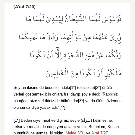
(A'râf 7/20)
فَوَسْوَسَ لَهُمَا الشَّيْطَانُ لِيُبْدِيَ لَهُمَا مَا
وُ۫رِيَ عَنْهُمَا مِنْ سَوْاٰتِهِمَا وَقَالَ مَا نَهٰيكُمَا
رَبُّكُمَا عَنْ هٰذِهِ الشَّجَرَةِ اِلَّٓا اَنْ تَكُونَا
مَلَكَيْنِ اَوْ تَكُونَا مِنَ الْخَالِد۪ينَ
Şeytan ikisine de bedenlerindeki[1*] (elbise ile)[2*] örtülü
yerleri göstermek için onlara fısıldayıp şöyle dedi: “Rabbiniz
bu ağacı size sırf ikiniz de hükümdar[3*] ya da ölümsüzlerden
olursunuz diye yasakladı.”[4*]
[1*]
Beden diye meal verdiğimiz sev’e (سوأة) kelimesine,
tefsir ve meallerde edep yeri anlamı verilir. Bu anlam, Kur’an
bütünlüğüne uymaz. Nitekim,
Maide 5/31
ve
A’raf 7/27
.