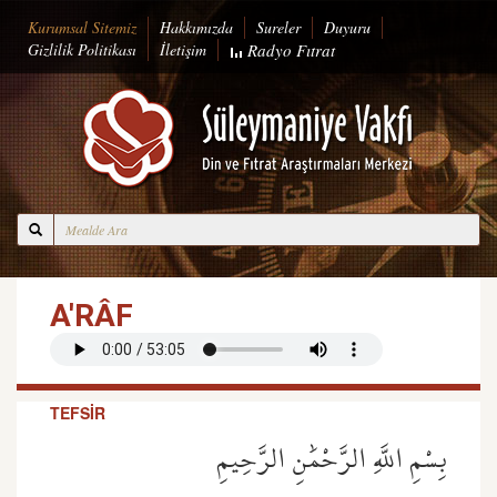
Kurumsal Sitemiz
Hakkımızda
Sureler
Duyuru
Gizlilik Politikası
İletişim
Radyo
Fıtrat
A'RÂF
TEFSİR
بِسْمِ اللَّهِ الرَّحْمَٰنِ الرَّحِيمِ