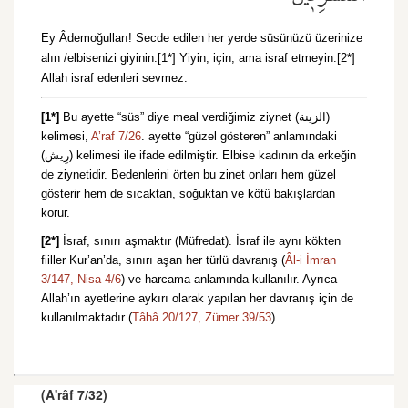
Ey Âdemoğulları! Secde edilen her yerde süsünüzü üzerinize
alın /elbisenizi giyinin.[1*] Yiyin, için; ama israf etmeyin.[2*]
Allah israf edenleri sevmez.
[1*]
Bu ayette “süs” diye meal verdiğimiz ziynet (الزينة)
kelimesi,
A’raf 7/26
. ayette “güzel gösteren” anlamındaki
(رِيش) kelimesi ile ifade edilmiştir. Elbise kadının da erkeğin
de ziynetidir. Bedenlerini örten bu zinet onları hem güzel
gösterir hem de sıcaktan, soğuktan ve kötü bakışlardan
korur.
[2*]
İsraf, sınırı aşmaktır (Müfredat). İsraf ile aynı kökten
fiiller Kur’an’da, sınırı aşan her türlü davranış (
Âl-i İmran
3/147,
Nisa 4/6
) ve harcama anlamında kullanılır. Ayrıca
Allah’ın ayetlerine aykırı olarak yapılan her davranış için de
kullanılmaktadır (
Tâhâ 20/127,
Zümer 39/53
).
(A'râf 7/32)