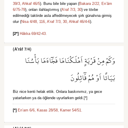
39/3,
Ahkaf 46/5
). Bunu bile bile yapan (
Bakara 2/22,
En’âm
6/75
-
79
), onları ilahlaştırmış (
A’raf 7/3,
30
) ve tövbe
edilmediği taktirde asla affedilmeyecek şirk günahına girmiş
olur (
Nisa 4/48,
116,
A’raf 7/3,
30,
Ahkaf 46/4
-
6
).
[2*]
Hâkka 69/42
-
43.
(A'râf 7/4)
وَكَمْ مِنْ قَرْيَةٍ اَهْلَكْنَاهَا فَجَٓاءَهَا بَأْسُنَا
بَيَاتًا اَوْ هُمْ قَٓائِلُونَ
Biz nice kenti helak ettik. Onlara baskınımız, ya gece
yatarlarken ya da öğlende uyurlarken geldi.[*]
[*]
En’am 6/6,
Kasas 28/58,
Kamer 54/51.