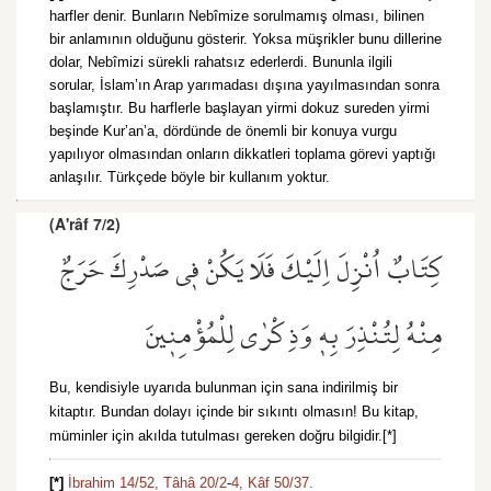
harfler denir. Bunların Nebîmize sorulmamış olması, bilinen
bir anlamının olduğunu gösterir. Yoksa müşrikler bunu dillerine
dolar, Nebîmizi sürekli rahatsız ederlerdi. Bununla ilgili
sorular, İslam’ın Arap yarımadası dışına yayılmasından sonra
başlamıştır. Bu harflerle başlayan yirmi dokuz sureden yirmi
beşinde Kur’an’a, dördünde de önemli bir konuya vurgu
yapılıyor olmasından onların dikkatleri toplama görevi yaptığı
anlaşılır. Türkçede böyle bir kullanım yoktur.
(A'râf 7/2)
كِتَابٌ اُنْزِلَ اِلَيْكَ فَلَا يَكُنْ ف۪ي صَدْرِكَ حَرَجٌ
مِنْهُ لِتُنْذِرَ بِه۪ وَذِكْرٰى لِلْمُؤْمِن۪ينَ
Bu, kendisiyle uyarıda bulunman için sana indirilmiş bir
kitaptır. Bundan dolayı içinde bir sıkıntı olmasın! Bu kitap,
müminler için akılda tutulması gereken doğru bilgidir.[*]
[*]
İbrahim 14/52,
Tâhâ 20/2
-
4,
Kâf 50/37.