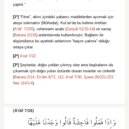
yaptık.”
[1*]
“Fitne”, altını içindeki yabancı maddelerden ayırmak için
ateşe sokmaktır (Müfredat). Kur’an’da bu kelime imtihan
(
A’râf 7/155
), cehennem azabı (
Zariyât 51/10
-
14
) ve savaş
(
Bakara 2/216
) anlamlarında kullanılmıştır. Bağlamı ile
düşünülünce bu ayetteki anlamının “başını yakma” olduğu
ortaya çıkar.
[2*]
A’raf 7/22.
[3*]
Şeytanlar, doğru yoldan çıkmış olan ama başkalarını da
çıkarmak için doğru yolun üstünde oturan insanlar ve cinlerdir
(
Bakara 2/14,
En’âm 6/71,
112,
A’raf 7/30,
Şuara 26/221
-
223,
Nas 114/1
-
6
).
(A'râf 7/28)
وَاِذَا فَعَلُوا فَاحِشَةً قَالُوا وَجَدْنَا عَلَيْهَٓا