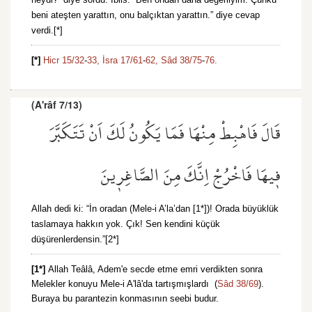
beni ateşten yarattın, onu balçıktan yarattın.” diye cevap
verdi.[*]
[*]
Hicr 15/32
-
33,
İsra 17/61
-
62,
Sâd 38/75
-
76.
(A'râf 7/13)
قَالَ فَاهْبِطْ مِنْهَا فَمَا يَكُونُ لَكَ اَنْ تَتَكَبَّرَ
ف۪يهَا فَاخْرُجْ اِنَّكَ مِنَ الصَّاغِر۪ينَ
Allah dedi ki: “İn oradan (Mele-i A’la’dan [1*])! Orada büyüklük
taslamaya hakkın yok. Çık! Sen kendini küçük
düşürenlerdensin.”[2*]
[1*]
Allah Teâlâ, Adem'e secde etme emri verdikten sonra
Melekler konuyu Mele-i A'lâ'da tartışmışlardı (
Sâd 38/69
).
Buraya bu parantezin konmasının seebi budur.