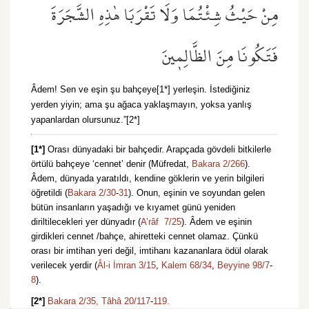
مِنْ حَيْثُ شِئْتُمَا وَلَا تَقْرَبَا هٰذِهِ الشَّجَرَةَ
فَتَكُونَا مِنَ الظَّالِم۪ينَ
Âdem! Sen ve eşin şu bahçeye[1*] yerleşin. İstediğiniz
yerden yiyin; ama şu ağaca yaklaşmayın, yoksa yanlış
yapanlardan olursunuz.”[2*]
[1*]
Orası dünyadaki bir bahçedir. Arapçada gövdeli bitkilerle
örtülü bahçeye ‘cennet’ denir (Müfredat,
Bakara 2/266
).
Âdem, dünyada yaratıldı, kendine göklerin ve yerin bilgileri
öğretildi (
Bakara 2/30
-
31
). Onun, eşinin ve soyundan gelen
bütün insanların yaşadığı ve kıyamet günü yeniden
diriltilecekleri yer dünyadır (
A’râf 7/25
). Âdem ve eşinin
girdikleri cennet /bahçe, ahiretteki cennet olamaz. Çünkü
orası bir imtihan yeri değil, imtihanı kazananlara ödül olarak
verilecek yerdir (
Âl-i İmran 3/15
,
Kalem 68/34
,
Beyyine 98/7
-
8
).
[2*]
Bakara 2/35,
Tâhâ 20/117
-
119.