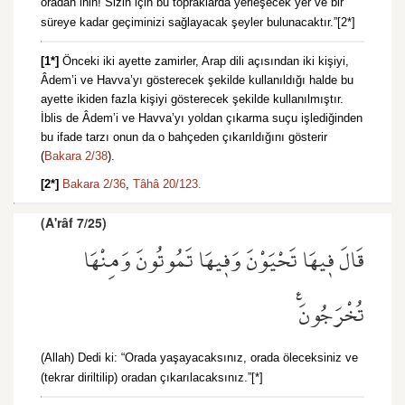
oradan inin! Sizin için bu topraklarda yerleşecek yer ve bir
süreye kadar geçiminizi sağlayacak şeyler bulunacaktır.”[2*]
[1*]
Önceki iki ayette zamirler, Arap dili açısından iki kişiyi,
Âdem’i ve Havva’yı gösterecek şekilde kullanıldığı halde bu
ayette ikiden fazla kişiyi gösterecek şekilde kullanılmıştır.
İblis de Âdem’i ve Havva’yı yoldan çıkarma suçu işlediğinden
bu ifade tarzı onun da o bahçeden çıkarıldığını gösterir
(
Bakara 2/38
).
[2*]
Bakara 2/36
,
Tâhâ 20/123.
(A'râf 7/25)
قَالَ ف۪يهَا تَحْيَوْنَ وَف۪يهَا تَمُوتُونَ وَمِنْهَا
تُخْرَجُونَ۟
(Allah) Dedi ki: “Orada yaşayacaksınız, orada öleceksiniz ve
(tekrar diriltilip) oradan çıkarılacaksınız.”[*]