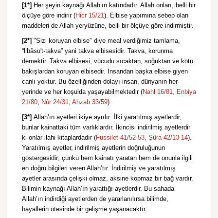
[1*]
Her şeyin kaynağı Allah’ın katındadır. Allah onları, belli bir
ölçüye göre indirir (
Hicr 15/21
). Elbise yapımına sebep olan
maddeleri de Allah yeryüzüne, belli bir ölçüye göre indirmiştir.
[2*]
"Sizi koruyan elbise" diye meal verdiğimiz tamlama,
“libâsu't-takva” yani takva elbisesidir. Takva, korunma
demektir. Takva elbisesi, vücudu sıcaktan, soğuktan ve kötü
bakışlardan koruyan elbisedir. İnsandan başka elbise giyen
canlı yoktur. Bu özelliğinden dolayı insan, dünyanın her
yerinde ve her koşulda yaşayabilmektedir (
Nahl 16/81,
Enbiya
21/80
,
Nûr 24/31,
Ahzab 33/59
).
[3*]
Allah’ın ayetleri ikiye ayrılır: İlki yaratılmış ayetlerdir,
bunlar kainattaki tüm varlıklardır. İkincisi indirilmiş ayetlerdir
ki onlar ilahi kitaplardadır (
Fussilet 41/52
-
53,
Şûra 42/13
-
14
).
Yaratılmış ayetler, indirilmiş ayetlerin doğruluğunun
göstergesidir; çünkü hem kainatı yaratan hem de onunla ilgili
en doğru bilgileri veren Allah’tır. İndirilmiş ve yaratılmış
ayetler arasında çelişki olmaz, aksine kopmaz bir bağ vardır.
Bilimin kaynağı Allah’ın yarattığı ayetlerdir. Bu sahada
Allah’ın indirdiği ayetlerden de yararlanılırsa bilimde,
hayallerin ötesinde bir gelişme yaşanacaktır.