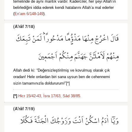
temelinde de aynı mantık vardır. Kaderciler, her şeyi Allah’ın
belirlediğini iddia ederek kendi hatalarını Allah’a mal ederler
(
En’am 6/148
-
149
).
(A'râf 7/18)
قَالَ اخْرُجْ مِنْهَا مَذْؤُ۫مًا مَدْحُورًاۜ لَمَنْ تَبِعَكَ
مِنْهُمْ لَاَمْلَـَٔنَّ جَهَنَّمَ مِنْكُمْ اَجْمَع۪ينَ
Allah dedi ki: “Değersizleştirilmiş ve kovulmuş olarak çık
oradan! Hele onlardan biri sana uysun ben de cehennemi
sizin tamamınızla doldururum!”[*]
[*]
Hicr 15/42
-
43,
İsra 17/63,
Sâd 38/85.
(A'râf 7/19)
وَيَٓا اٰدَمُ اسْكُنْ اَنْتَ وَزَوْجُكَ الْجَنَّةَ فَكُلَا