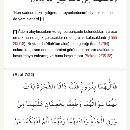
“Ben sadece sizin iyiliğinizi isteyenlerdenim” diyerek ikisine
de yeminler etti.[*]
[*]
Âdem aleyhisselam ve eşi bu bahçede bulundukları sürece
ne sıkıntı ne açlık çekecekler ne de çıplak kalacaklardı (
Tâhâ
20/118
). Şeytan da Allah’tan aldığı izin gereği (
İsra 17/64
)
onlara karşı son derece samimi görünerek onların ayaklarını
kaydırmaya çalışmış ve bunu başarmıştır (
Bakara 2/35
-
38
).
(A'râf 7/22)
فَدَلّٰيهُمَا بِغُرُورٍۚ فَلَمَّا ذَاقَا الشَّجَرَةَ بَدَتْ
لَهُمَا سَوْاٰتُهُمَا وَطَفِقَا يَخْصِفَانِ عَلَيْهِمَا مِنْ
وَرَقِ الْجَنَّةِۜ وَنَادٰيهُمَا رَبُّهُمَٓا اَلَمْ اَنْهَكُمَا عَنْ