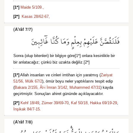
[1*]
Maide 5/109.
,
[2*]
Kasas 28/62-67,
(A'râf 7/7)
فَلَنَقُصَّنَّ عَلَيْهِمْ بِعِلْمٍ وَمَا كُنَّا غَٓائِب۪ينَ
Sonra (olup bitenleri) bir bilgiye göre[1*] onlara kesinlikle bir
bir anlatacağız; çünkü biz uzakta değiliz.[2*]
[1*]
Allah insanları ve cinleri imtihan için yaratmış (
Zariyat
51/56,
Mülk 67/2
), ömür boyu neler yaptıklarını tespit edip
(
Bakara 2/155,
Âl-i İmran 3/142,
Muhammed 47/31
) kayda
geçirtmiştir. Sonuçları ahiret gününde açıklayacaktır.
[2*]
Kehf 18/49
,
Zümer 39/69
-
70
,
Kaf 50/18,
Hakka 69/19-
29
,
İnşikak 84/7-
15.
(A'râf 7/8)