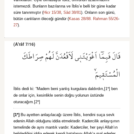
istemezdi. Bunların bazılarına ve İblis’e belli bir güne kadar
süre tanınmıştır (
Hicr 15/38
,
Sâd 38/81
). Onların son günü,
bütün canlıların öleceği gündür (
Kasas 28/88.
Rahman 55/26
-
27
).
(A'râf 7/16)
قَالَ فَبِمَٓا اَغْوَيْتَن۪ي لَاَقْعُدَنَّ لَهُمْ صِرَاطَكَ
الْمُسْتَق۪يمَۙ
İblis dedi ki: “Madem beni yanlış kurgulara daldırdın,[1*] ben
de onlar için, kesinlikle senin doğru yolunun üstünde
oturacağım.[2*]
[1*]
Bu ayetten anlaşılacağı üzere İblis, kendini suça sevk
edenin Allah olduğunu iddia etmektedir. Kadercilik anlayışının
temelinde de aynı mantık vardır. Kaderciler, her şeyi Allah’ın
belirlediğini iddia ederek kendi hatalarını Allah’a mal ederler