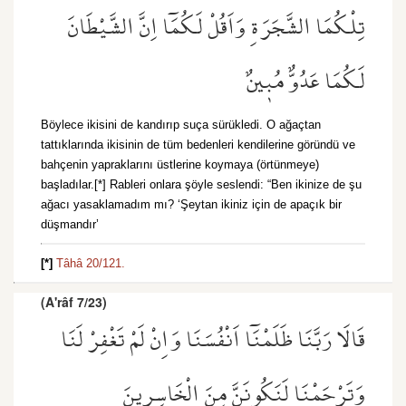
تِلْكُمَا الشَّجَرَةِ وَاَقُلْ لَكُمَٓا اِنَّ الشَّيْطَانَ
لَكُمَا عَدُوٌّ مُب۪ينٌ
Böylece ikisini de kandırıp suça sürükledi. O ağaçtan
tattıklarında ikisinin de tüm bedenleri kendilerine göründü ve
bahçenin yapraklarını üstlerine koymaya (örtünmeye)
başladılar.[*] Rableri onlara şöyle seslendi: “Ben ikinize de şu
ağacı yasaklamadım mı? ‘Şeytan ikiniz için de apaçık bir
düşmandır’
[*]
Tâhâ 20/121.
(A'râf 7/23)
قَالَا رَبَّنَا ظَلَمْنَٓا اَنْفُسَنَا وَاِنْ لَمْ تَغْفِرْ لَنَا
وَتَرْحَمْنَا لَنَكُونَنَّ مِنَ الْخَاسِر۪ينَ