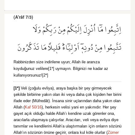
(A'râf 7/3)
اِتَّبِعُوا مَٓا اُنْزِلَ اِلَيْكُمْ مِنْ رَبِّكُمْ وَلَا
تَتَّبِعُوا مِنْ دُونِه۪ٓ اَوْلِيَٓاءَۜ قَل۪يلًا مَا تَذَكَّرُونَ
Rabbinizden size indirilene uyun; Allah ile aranıza
koyduğunuz velilere[1*] uymayın. Bilginizi ne kadar az
kullanıyorsunuz![2*]
[1*]
Veli (çoğulu evliya), araya başka bir şey girmeyecek
şekilde birbirine yakın olan iki veya daha çok kişiden her birini
ifade eder (Müfredât). İnsana sinir uçlarından daha yakın olan
Allah (
Kaf 50/16
), herkesin velisi yani en yakınıdır. Her şey
gayet açık olduğu halde Allah’ı kendine uzak görenler ona,
aracılarla ulaşmaya çalışırlar. Aracıları, veli veya evliya diye
tanımlar ve kendilerini Allah’a ulaştırmaları için onların sözünü
Allah’ın sözünün önüne geçirir, onlara kul köle olurlar (
Zümer