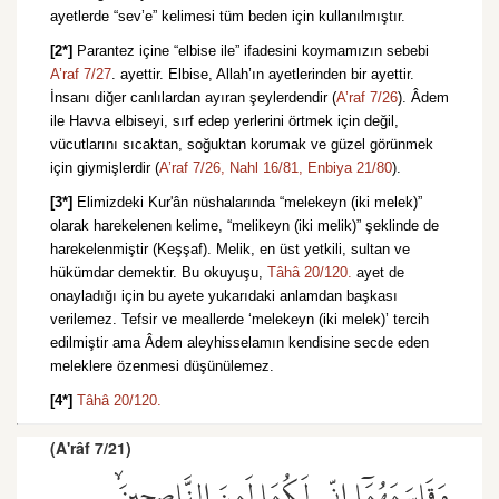
ayetlerde “sev’e” kelimesi tüm beden için kullanılmıştır.
[2*]
Parantez içine “elbise ile” ifadesini koymamızın sebebi
A’raf 7/27
. ayettir. Elbise, Allah’ın ayetlerinden bir ayettir.
İnsanı diğer canlılardan ayıran şeylerdendir (
A’raf 7/26
). Âdem
ile Havva elbiseyi, sırf edep yerlerini örtmek için değil,
vücutlarını sıcaktan, soğuktan korumak ve güzel görünmek
için giymişlerdir (
A’raf 7/26,
Nahl 16/81,
Enbiya 21/80
).
[3*]
Elimizdeki Kur'ân nüshalarında “melekeyn (iki melek)”
olarak harekelenen kelime, “melikeyn (iki melik)” şeklinde de
harekelenmiştir (Keşşaf). Melik, en üst yetkili, sultan ve
hükümdar demektir. Bu okuyuşu,
Tâhâ 20/120.
ayet de
onayladığı için bu ayete yukarıdaki anlamdan başkası
verilemez. Tefsir ve meallerde ‘melekeyn (iki melek)’ tercih
edilmiştir ama Âdem aleyhisselamın kendisine secde eden
meleklere özenmesi düşünülemez.
[4*]
Tâhâ 20/120.
(A'râf 7/21)
وَقَاسَمَهُمَٓا اِنّ۪ي لَكُمَا لَمِنَ النَّاصِح۪ينَۙ