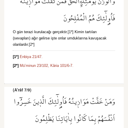
وَالْوَزْنُ يَوْمَئِذٍۨ الْحَقُّۚ فَمَنْ ثَقُلَتْ مَوَاز۪ينُهُ
فَاُو۬لٰٓئِكَ هُمُ الْمُفْلِحُونَ
O gün terazi kurulacağı gerçektir.[1*] Kimin tartıları
(sevapları) ağır gelirse işte onlar umduklarına kavuşacak
olanlardır.[2*]
[1*]
Enbiya 21/47.
[2*]
Mü’minun 23/102,
Kâria 101/6
-
7.
(A'râf 7/9)
وَمَنْ خَفَّتْ مَوَاز۪ينُهُ فَاُو۬لٰٓئِكَ الَّذ۪ينَ خَسِرُٓوا
اَنْفُسَهُمْ بِمَا كَانُوا بِاٰيَاتِنَا يَظْلِمُونَ