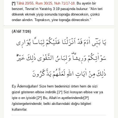
[*]
Tâhâ 20/55,
Rum 30/25,
Nuh 71/17
-
18.
Bu ayetin bir
benzeri, Tevrat’ın Yaratılış 3:19 pasajında bulunur: “Alın teri
dökerek ekmek yiyip sonunda toprağa döneceksin, çünkü
ondan alındın. Topraksın, yine toprağa döneceksin.”
(A'râf 7/26)
يَا بَن۪ٓي اٰدَمَ قَدْ اَنْزَلْنَا عَلَيْكُمْ لِبَاسًا يُوَار۪ي
سَوْاٰتِكُمْ وَر۪يشًا۠ وَلِبَاسُ التَّقْوٰى ذٰلِكَ خَيْرٌۜ
ذٰلِكَ مِنْ اٰيَاتِ اللّٰهِ لَعَلَّهُمْ يَذَّكَّرُونَ
Ey Âdemoğulları! Size hem bedeninizi örten hem de sizi
güzel gösteren elbise indirdik.[1*] Sizi koruyan elbise var ya
işte o en iyisidir.[2*] Bu, Allah’ın ayetlerindendir[3*]
/göstergelerindendir, belki akıllarındaki doğru bilgileri
kullanırlar.