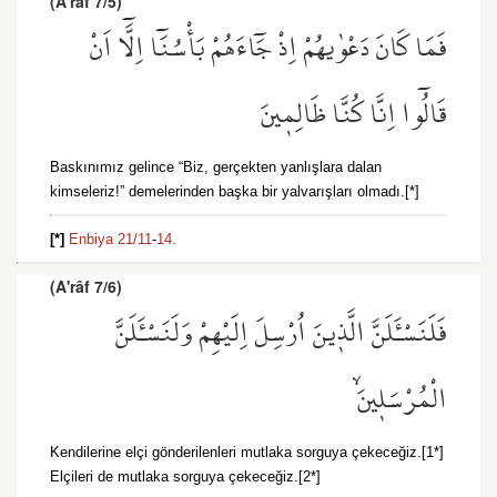
(A'râf 7/5)
فَمَا كَانَ دَعْوٰيهُمْ اِذْ جَٓاءَهُمْ بَأْسُنَٓا اِلَّٓا اَنْ
قَالُٓوا اِنَّا كُنَّا ظَالِم۪ينَ
Baskınımız gelince “Biz, gerçekten yanlışlara dalan
kimseleriz!” demelerinden başka bir yalvarışları olmadı.[*]
[*]
Enbiya 21/11
-
14.
(A'râf 7/6)
فَلَنَسْـَٔلَنَّ الَّذ۪ينَ اُرْسِلَ اِلَيْهِمْ وَلَنَسْـَٔلَنَّ
الْمُرْسَل۪ينَۙ
Kendilerine elçi gönderilenleri mutlaka sorguya çekeceğiz.[1*]
Elçileri de mutlaka sorguya çekeceğiz.[2*]