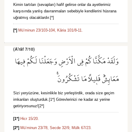
Kimin tartıları (sevapları) hafif gelirse onlar da ayetlerimiz
karşısında yanlış davranmaları sebebiyle kendilerini hüsrana
uğratmış olacaklardır.[*]
[*]
Mü’minun 23/103
-
104,
Kâria 101/8
-
11.
(A'râf 7/10)
وَلَقَدْ مَكَّنَّاكُمْ فِي الْاَرْضِ وَجَعَلْنَا لَكُمْ ف۪يهَا
مَعَايِشَۜ قَل۪يلًا مَا تَشْكُرُونَ۟
Sizi yeryüzüne, kesinlikle biz yerleştirdik, orada size geçim
imkanları oluşturduk.[1*] Görevlerinizi ne kadar az yerine
getiriyorsunuz![2*]
[1*]
Hicr 15/20.
[2*]
Mü’minun 23/78,
Secde 32/9,
Mülk 67/23.