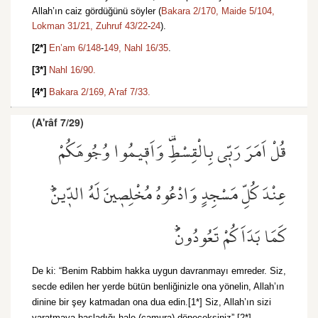
Allah’ın caiz gördüğünü söyler (
Bakara 2/170,
Maide 5/104,
Lokman 31/21,
Zuhruf 43/22
-
24
).
[2*]
En’am 6/148
-
149,
Nahl 16/35
.
[3*]
Nahl 16/90.
[4*]
Bakara 2/169,
A’raf 7/33.
(A'râf 7/29)
قُلْ اَمَرَ رَبّ۪ي بِالْقِسْطِ۠ وَاَق۪يمُوا وُجُوهَكُمْ
عِنْدَ كُلِّ مَسْجِدٍ وَادْعُوهُ مُخْلِص۪ينَ لَهُ الدّ۪ينَۜ
كَمَا بَدَاَكُمْ تَعُودُونَۜ
De ki: “Benim Rabbim hakka uygun davranmayı emreder. Siz,
secde edilen her yerde bütün benliğinizle ona yönelin, Allah’ın
dinine bir şey katmadan ona dua edin.[1*] Siz, Allah’ın sizi
yaratmaya başladığı hale (çamura) döneceksiniz”.[2*]