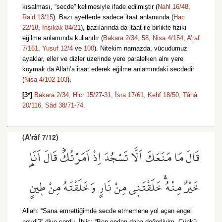
kısalması, “secde” kelimesiyle ifade edilmiştir (
Nahl 16/48,
Ra’d 13/15
). Bazı ayetlerde sadece itaat anlamında (
Hac
22/18
,
İnşikak 84/21
), bazılarında da itaat ile birlikte fiziki
eğilme anlamında kullanılır (
Bakara 2/34,
58,
Nisa 4/154,
A’raf
7/161,
Yusuf 12/4
ve
100
). Nitekim namazda, vücudumuz
ayaklar, eller ve dizler üzerinde yere paralelken alnı yere
koymak da Allah’a itaat ederek eğilme anlamındaki secdedir
(
Nisa 4/102
-
103
).
[3*]
Bakara 2/34,
Hicr 15/27
-
31,
İsra 17/61,
Kehf 18/50,
Tâhâ
20/116,
Sâd 38/71
-
74.
(A'râf 7/12)
قَالَ مَا مَنَعَكَ اَلَّا تَسْجُدَ اِذْ اَمَرْتُكَۜ قَالَ اَنَا۬
خَيْرٌ مِنْهُۚ خَلَقْتَن۪ي مِنْ نَارٍ وَخَلَقْتَهُ مِنْ ط۪ينٍ
Allah: “Sana emrettiğimde secde etmemene yol açan engel
neydi?” diye sordu. İblis: “Ben ondan daha değerliyim. Çünkü