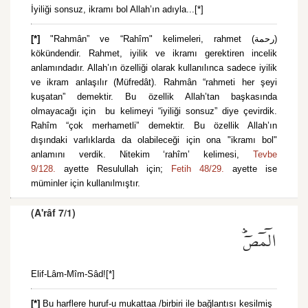
İyiliği sonsuz, ikramı bol Allah’ın adıyla...[*]
[*]
"Rahmân” ve “Rahîm" kelimeleri, rahmet (رحمة)
kökündendir. Rahmet, iyilik ve ikramı gerektiren incelik
anlamındadır. Allah’ın özelliği olarak kullanılınca sadece iyilik
ve ikram anlaşılır (Müfredât). Rahmân “rahmeti her şeyi
kuşatan” demektir. Bu özellik Allah’tan başkasında
olmayacağı için bu kelimeyi “iyiliği sonsuz” diye çevirdik.
Rahîm “çok merhametli” demektir. Bu özellik Allah’ın
dışındaki varlıklarda da olabileceği için ona "ikramı bol"
anlamını verdik. Nitekim ‘rahîm’ kelimesi,
Tevbe
9/128.
ayette Resulullah için;
Fetih 48/29.
ayette ise
müminler için kullanılmıştır.
(A'râf 7/1)
الٓمٓصٓۜ
Elif-Lâm-Mîm-Sâd![*]
[*]
Bu harflere huruf-u mukattaa /birbiri ile bağlantısı kesilmiş