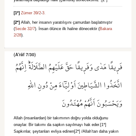
[1*]
Zümer 39/2
-
3.
[2*]
Allah, her insanın yaratılışını çamurdan başlatmıştır
(
Secde 32/7
). İnsan ölünce ilk haline dönecektir (
Bakara
2/28
).
(A'râf 7/30)
فَر۪يقًا هَدٰى وَفَر۪يقًا حَقَّ عَلَيْهِمُ الضَّلَالَةُۜ اِنَّهُمُ
اتَّخَذُوا الشَّيَاط۪ينَ اَوْلِيَٓاءَ مِنْ دُونِ اللّٰهِ
وَيَحْسَبُونَ اَنَّهُمْ مُهْتَدُونَ
Allah (insanlardan) bir takımının doğru yolda olduğunu
onaylar. Bir takımı da sapkın sayılmayı hak eder.[1*]
Sapkınlar, şeytanları evliya edinen[2*] /Allah’tan daha yakın