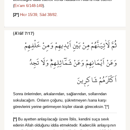
(
En’am 6/148
-
149
).
[2*]
Hicr 15/39,
Sâd 38/82.
(A'râf 7/17)
ثُمَّ لَاٰتِيَنَّهُمْ مِنْ بَيْنِ اَيْد۪يهِمْ وَمِنْ خَلْفِهِمْ
وَعَنْ اَيْمَانِهِمْ وَعَنْ شَمَٓائِلِهِمْۜ وَلَا تَجِدُ
اَكْثَرَهُمْ شَاكِر۪ينَ
Sonra önlerinden, arkalarından, sağlarından, sollarından
sokulacağım. Onların çoğunu, şükretmeyen /sana karşı
görevlerini yerine getirmeyen kişiler olarak göreceksin.”[*]
[*]
Bu ayetten anlaşılacağı üzere İblis, kendini suça sevk
edenin Allah olduğunu iddia etmektedir. Kadercilik anlayışının