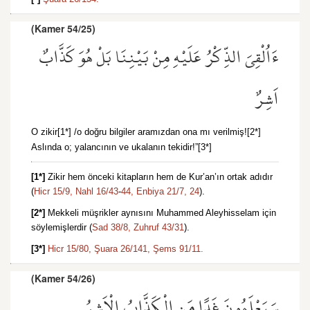
(Kamer 54/25)
ءَاُلْقِيَ الذِّكْرُ عَلَيْهِ مِنْ بَيْنِنَا بَلْ هُوَ كَذَّابٌ
اَشِرٌ
O zikir[1*] /o doğru bilgiler aramızdan ona mı verilmiş![2*]
Aslında o; yalancının ve ukalanın tekidir!”[3*]
[1*]
Zikir hem önceki kitapların hem de Kur’an’ın ortak adıdır
(
Hicr 15/9,
Nahl 16/43
-
44,
Enbiya 21/7,
24
).
[2*]
Mekkeli müşrikler aynısını Muhammed Aleyhisselam için
söylemişlerdir (
Sad 38/8,
Zuhruf 43/31
).
[3*]
Hicr 15/80,
Şuara 26/141,
Şems 91/11.
(Kamer 54/26)
سَيَعْلَمُونَ غَدًا مَنِ الْكَذَّابُ الْاَشِرُ