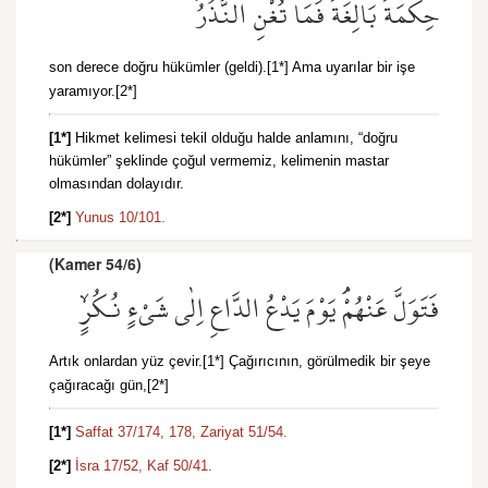
حِكْمَةٌ بَالِغَةٌ فَمَا تُغْنِ النُّذُرُۙ
son derece doğru hükümler (geldi).[1*] Ama uyarılar bir işe
yaramıyor.[2*]
[1*]
Hikmet kelimesi tekil olduğu halde anlamını, “doğru
hükümler” şeklinde çoğul vermemiz, kelimenin mastar
olmasından dolayıdır.
[2*]
Yunus 10/101.
(Kamer 54/6)
فَتَوَلَّ عَنْهُمْۢ يَوْمَ يَدْعُ الدَّاعِ اِلٰى شَيْءٍ نُكُرٍۙ
Artık onlardan yüz çevir.[1*] Çağırıcının, görülmedik bir şeye
çağıracağı gün,[2*]
[1*]
Saffat 37/174,
178,
Zariyat 51/54.
[2*]
İsra 17/52,
Kaf 50/41.