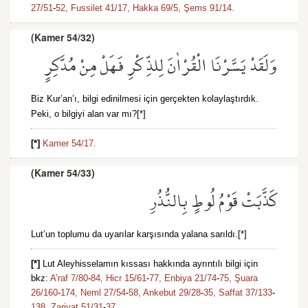
27/51
-
52,
Fussilet 41/17,
Hakka 69/5,
Şems 91/14.
(Kamer 54/32)
وَلَقَدْ يَسَّرْنَا الْقُرْاٰنَ لِلذِّكْرِ فَهَلْ مِنْ مُدَّكِرٍ
Biz Kur’an’ı, bilgi edinilmesi için gerçekten kolaylaştırdık.
Peki, o bilgiyi alan var mı?[*]
[*]
Kamer 54/17.
(Kamer 54/33)
كَذَّبَتْ قَوْمُ لُوطٍ بِالنُّذُرِ
Lut’un toplumu da uyarılar karşısında yalana sarıldı.[*]
[*]
Lut Aleyhisselamın kıssası hakkında ayrıntılı bilgi için
bkz:
A’raf 7/80
-
84,
Hicr 15/61
-
77,
Enbiya 21/74
-
75,
Şuara
26/160
-
174,
Neml 27/54
-
58,
Ankebut 29/28
-
35,
Saffat 37/133
-
138,
Zariyat 51/31
-
37.