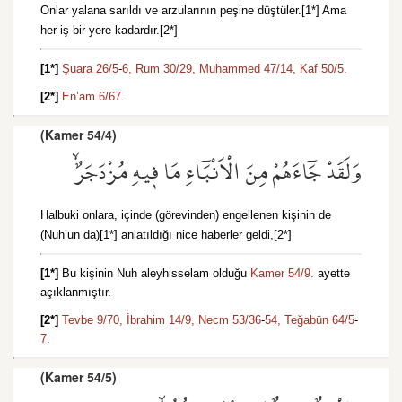
Onlar yalana sarıldı ve arzularının peşine düştüler.[1*] Ama
her iş bir yere kadardır.[2*]
[1*]
Şuara 26/5
-
6,
Rum 30/29,
Muhammed 47/14,
Kaf 50/5.
[2*]
En’am 6/67.
(Kamer 54/4)
وَلَقَدْ جَٓاءَهُمْ مِنَ الْاَنْبَٓاءِ مَا ف۪يهِ مُزْدَجَرٌۙ
Halbuki onlara, içinde (görevinden) engellenen kişinin de
(Nuh’un da)[1*] anlatıldığı nice haberler geldi,[2*]
[1*]
Bu kişinin Nuh aleyhisselam olduğu
Kamer 54/9.
ayette
açıklanmıştır.
[2*]
Tevbe 9/70,
İbrahim 14/9,
Necm 53/36
-
54,
Teğabün 64/5
-
7.
(Kamer 54/5)