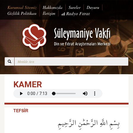
Kurumsal Sitemiz
Hakkımızda
Sureler
Duyuru
Gizlilik Politikası
İletişim
Radyo
Fıtrat
KAMER
TEFSİR
بِسْمِ اللَّهِ الرَّحْمَٰنِ الرَّحِيمِ