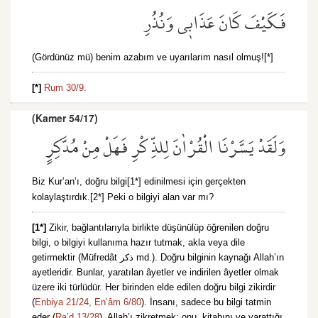
فَكَيْفَ كَانَ عَذَاب۪ي وَنُذُرِ
(Gördünüz mü) benim azabım ve uyarılarım nasıl olmuş![*]
[*]
Rum 30/9.
(Kamer 54/17)
وَلَقَدْ يَسَّرْنَا الْقُرْاٰنَ لِلذِّكْرِ فَهَلْ مِنْ مُدَّكِرٍ
Biz Kur’an’ı, doğru bilgi[1*] edinilmesi için gerçekten
kolaylaştırdık.[2*] Peki o bilgiyi alan var mı?
[1*]
Zikir, bağlantılarıyla birlikte düşünülüp öğrenilen doğru
bilgi, o bilgiyi kullanıma hazır tutmak, akla veya dile
getirmektir (Müfredât ذكر md.). Doğru bilginin kaynağı Allah’ın
ayetleridir. Bunlar, yaratılan âyetler ve indirilen âyetler olmak
üzere iki türlüdür. Her birinden elde edilen doğru bilgi zikirdir
(
Enbiya 21/24,
En’âm 6/80
). İnsanı, sadece bu bilgi tatmin
eder (
Ra’d 13/28
). Allah’ı zikretmek; onu, kitabını ve yarattığı