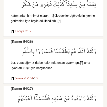
نِعْمَةً مِنْ عِنْدِنَاۜ كَذٰلِكَ نَجْز۪ي مَنْ شَكَرَ
katımızdan bir nimet olarak... Şükredenleri /görevlerini yerine
getirenleri işte böyle ödüllendiririz.[*]
[*]
Enbiya 21/9.
(Kamer 54/36)
وَلَقَدْ اَنْذَرَهُمْ بَطْشَتَنَا فَتَمَارَوْا بِالنُّذُرِ
Lut, vuracağımız darbe hakkında onları uyarmıştı;[*] ama
uyarıları kuşkuyla karşıladılar.
[*]
Şuara 26/161
-
163.
(Kamer 54/37)
وَلَقَدْ رَاوَدُوهُ عَنْ ضَيْفِه۪ فَطَمَسْنَٓا اَعْيُنَهُمْ