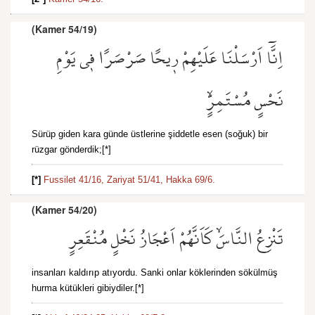
(Kamer 54/19)
اِنَّٓا اَرْسَلْنَا عَلَيْهِمْ ر۪يحًا صَرْصَرًا ف۪ي يَوْمِ
نَحْسٍ مُسْتَمِرٍّۙ
Sürüp giden kara günde üstlerine şiddetle esen (soğuk) bir
rüzgar gönderdik;[*]
[*]
Fussilet 41/16,
Zariyat 51/41,
Hakka 69/6.
(Kamer 54/20)
تَنْزِعُ النَّاسَۙ كَاَنَّهُمْ اَعْجَازُ نَخْلٍ مُنْقَعِرٍ
insanları kaldırıp atıyordu. Sanki onlar köklerinden sökülmüş
hurma kütükleri gibiydiler.[*]