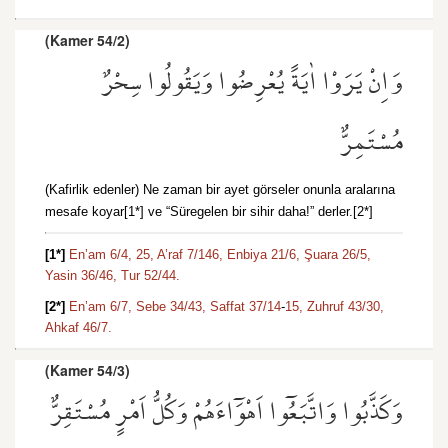
(Kamer 54/2)
وَاِنْ يَرَوْا اٰيَةً يُعْرِضُوا وَيَقُولُوا سِحْرٌ
مُسْتَمِرٌّ
(Kafirlik edenler) Ne zaman bir ayet görseler onunla aralarına
mesafe koyar[1*] ve “Süregelen bir sihir daha!” derler.[2*]
[1*]
En’am 6/4,
25,
A’raf 7/146,
Enbiya 21/6,
Şuara 26/5,
Yasin 36/46,
Tur 52/44.
[2*]
En’am 6/7,
Sebe 34/43,
Saffat 37/14
-
15,
Zuhruf 43/30,
Ahkaf 46/7.
(Kamer 54/3)
وَكَذَّبُوا وَاتَّبَعُٓوا اَهْوَٓاءَهُمْ وَكُلُّ اَمْرٍ مُسْتَقِرٌّ