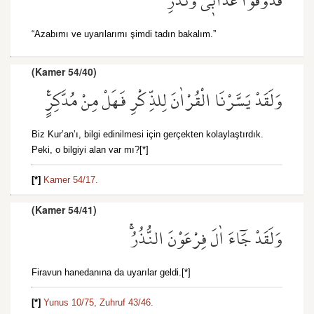
فَذُوقُوا عَذَاب۪ي وَنُذُرِ
“Azabımı ve uyarılarımı şimdi tadın bakalım.”
(Kamer 54/40)
وَلَقَدْ يَسَّرْنَا الْقُرْاٰنَ لِلذِّكْرِ فَهَلْ مِنْ مُدَّكِرٍ۟
Biz Kur’an’ı, bilgi edinilmesi için gerçekten kolaylaştırdık.
Peki, o bilgiyi alan var mı?[*]
[*]
Kamer 54/17.
(Kamer 54/41)
وَلَقَدْ جَٓاءَ اٰلَ فِرْعَوْنَ النُّذُرُۚ
Firavun hanedanına da uyarılar geldi.[*]
[*]
Yunus 10/75,
Zuhruf 43/46.