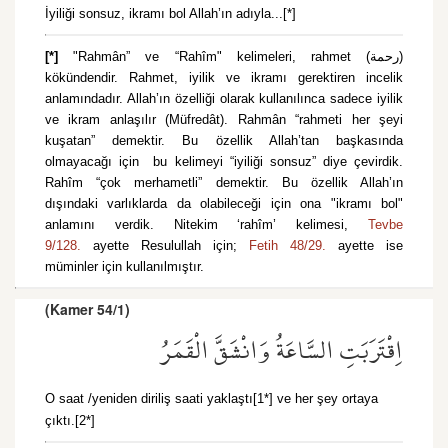
İyiliği sonsuz, ikramı bol Allah’ın adıyla...[*]
[*]
"Rahmân” ve “Rahîm" kelimeleri, rahmet (رحمة)
kökündendir. Rahmet, iyilik ve ikramı gerektiren incelik
anlamındadır. Allah’ın özelliği olarak kullanılınca sadece iyilik
ve ikram anlaşılır (Müfredât). Rahmân “rahmeti her şeyi
kuşatan” demektir. Bu özellik Allah’tan başkasında
olmayacağı için bu kelimeyi “iyiliği sonsuz” diye çevirdik.
Rahîm “çok merhametli” demektir. Bu özellik Allah’ın
dışındaki varlıklarda da olabileceği için ona "ikramı bol"
anlamını verdik. Nitekim ‘rahîm’ kelimesi,
Tevbe
9/128.
ayette Resulullah için;
Fetih 48/29.
ayette ise
müminler için kullanılmıştır.
(Kamer 54/1)
اِقْتَرَبَتِ السَّاعَةُ وَانْشَقَّ الْقَمَرُ
O saat /yeniden diriliş saati yaklaştı[1*] ve her şey ortaya
çıktı.[2*]