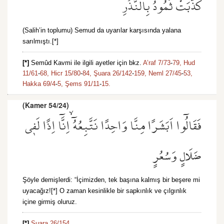
كَذَّبَتْ ثَمُودُ بِالنُّذُرِ
(Salih’in toplumu) Semud da uyarılar karşısında yalana
sarılmıştı.[*]
[*]
Semûd Kavmi ile ilgili ayetler için bkz.
A’raf 7/73
-
79,
Hud
11/61
-
68,
Hicr 15/80
-
84,
Şuara 26/142
-
159,
Neml 27/45
-
53,
Hakka 69/4
-
5,
Şems 91/11
-
15.
(Kamer 54/24)
فَقَالُٓوا اَبَشَرًا مِنَّا وَاحِدًا نَتَّبِعُهُٓۙ اِنَّٓا اِذًا لَف۪ي
ضَلَالٍ وَسُعُرٍ
Şöyle demişlerdi: “İçimizden, tek başına kalmış bir beşere mi
uyacağız![*] O zaman kesinlikle bir sapkınlık ve çılgınlık
içine girmiş oluruz.
[*]
Şuara 26/154.