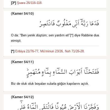
[3*]
Şuara 26/116
-
118.
(Kamer 54/10)
فَدَعَا رَبَّهُٓ اَنّ۪ي مَغْلُوبٌ فَانْتَصِرْ
O da: “Ben yenik düştüm; sen yardım et!”[*] diye Rabbine dua
etmişti.
[*]
Enbiya 21/76
-
77,
Mü’minun 23/26,
Nuh 71/26
-
28.
(Kamer 54/11)
فَفَتَحْنَٓا اَبْوَابَ السَّمَٓاءِ بِمَٓاءٍ مُنْهَمِرٍۘ
Biz de oluk oluk boşalan sularla göğün kapılarını açtık.
(Kamer 54/12)
وَفَجَّرْنَا الْاَرْضَ عُيُونًا فَالْتَقَى الْمَٓاءُ عَلٰٓى