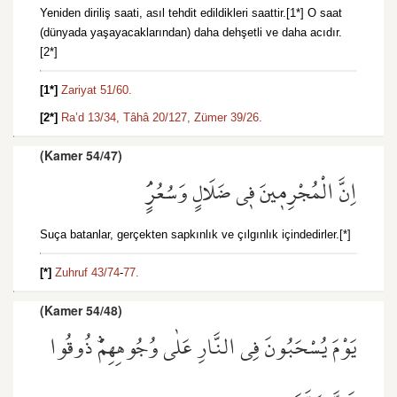
Yeniden diriliş saati, asıl tehdit edildikleri saattir.[1*] O saat
(dünyada yaşayacaklarından) daha dehşetli ve daha acıdır.
[2*]
[1*]
Zariyat 51/60.
[2*]
Ra’d 13/34,
Tâhâ 20/127,
Zümer 39/26.
(Kamer 54/47)
اِنَّ الْمُجْرِم۪ينَ ف۪ي ضَلَالٍ وَسُعُرٍۢ
Suça batanlar, gerçekten sapkınlık ve çılgınlık içindedirler.[*]
[*]
Zuhruf 43/74
-
77.
(Kamer 54/48)
يَوْمَ يُسْحَبُونَ فِي النَّارِ عَلٰى وُجُوهِهِمْۜ ذُوقُوا