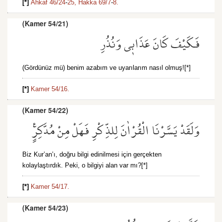
[*]
Ahkaf 46/24
-
25,
Hakka 69/7
-
8.
(Kamer 54/21)
فَكَيْفَ كَانَ عَذَاب۪ي وَنُذُرِ
(Gördünüz mü) benim azabım ve uyarılarım nasıl olmuş![*]
[*]
Kamer 54/16.
(Kamer 54/22)
وَلَقَدْ يَسَّرْنَا الْقُرْاٰنَ لِلذِّكْرِ فَهَلْ مِنْ مُدَّكِرٍ۟
Biz Kur’an’ı, doğru bilgi edinilmesi için gerçekten
kolaylaştırdık. Peki, o bilgiyi alan var mı?[*]
[*]
Kamer 54/17.
(Kamer 54/23)