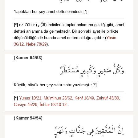
Yaptıkları her şey amel defterlerindedir.[*]
[*]
ez-Zübür (الزُّبر) indirilen kitaplar anlamına geldiği gibi, amel
defteri anlamına da gelmektedir. Bir sonraki ayet ile birlikte
düşünüldüğünde burada amel defteri olduğu açıktır (
Yasin
36/12,
Nebe 78/29
).
(Kamer 54/53)
وَكُلُّ صَغ۪يرٍ وَكَب۪يرٍ مُسْتَطَرٌ
Küçük, büyük her şey satır satır yazılmıştır.[*]
[*]
Yunus 10/21,
Mü’minun 23/62,
Kehf 18/49,
Zuhruf 43/80,
Casiye 45/29,
İnfitar 82/10
-
12.
(Kamer 54/54)
اِنَّ الْمُتَّق۪ينَ ف۪ي جَنَّاتٍ وَنَهَرٍۙ