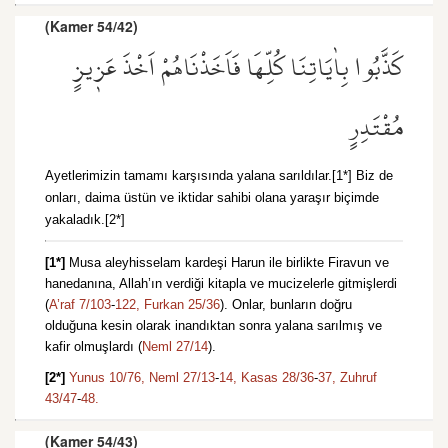
(Kamer 54/42)
كَذَّبُوا بِاٰيَاتِنَا كُلِّهَا فَاَخَذْنَاهُمْ اَخْذَ عَز۪يزٍ
مُقْتَدِرٍ
Ayetlerimizin tamamı karşısında yalana sarıldılar.[1*] Biz de
onları, daima üstün ve iktidar sahibi olana yaraşır biçimde
yakaladık.[2*]
[1*]
Musa aleyhisselam kardeşi Harun ile birlikte Firavun ve
hanedanına, Allah’ın verdiği kitapla ve mucizelerle gitmişlerdi
(
A’raf 7/103
-
122,
Furkan 25/36
). Onlar, bunların doğru
olduğuna kesin olarak inandıktan sonra yalana sarılmış ve
kafir olmuşlardı (
Neml 27/14
).
[2*]
Yunus 10/76,
Neml 27/13
-
14,
Kasas 28/36
-
37,
Zuhruf
43/47
-
48.
(Kamer 54/43)