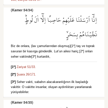
(Kamer 54/34)
اِنَّٓا اَرْسَلْنَا عَلَيْهِمْ حَاصِبًا اِلَّٓا اٰلَ لُوطٍۜ
نَجَّيْنَاهُمْ بِسَحَرٍۙ
Biz de onlara, (lav çamurlarından oluşmuş)[1*] taş ve toprak
savuran bir kasırga gönderdik. Lut’un ailesi hariç;[2*] onları
seher vaktinde[3*] kurtardık,
[1*]
Zariyat 51/33.
[2*]
Şuara 26/171.
[3*]
Seher vakti, sabahın alacakaranlığının ilk başladığı
vakittir. O vakitte insanlar, oluşan aydınlıktan yararlanarak
yürüyebilirler.
(Kamer 54/35)