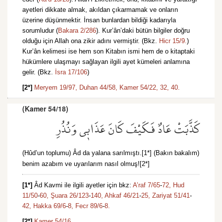
ayetleri dikkate almak, akıldan çıkarmamak ve onların
üzerine düşünmektir. İnsan bunlardan bildiği kadarıyla
sorumludur (
Bakara 2/286
). Kur’ân’daki bütün bilgiler doğru
olduğu için Allah ona zikir adını vermiştir. (Bkz.
Hicr 15/9.
)
Kur’ân kelimesi ise hem son Kitabın ismi hem de o kitaptaki
hükümlere ulaşmayı sağlayan ilgili ayet kümeleri anlamına
gelir. (Bkz.
İsra 17/106
)
[2*]
Meryem 19/97,
Duhan 44/58,
Kamer 54/22,
32,
40.
(Kamer 54/18)
كَذَّبَتْ عَادٌ فَكَيْفَ كَانَ عَذَاب۪ي وَنُذُرِ
(Hûd’un toplumu) Âd da yalana sarılmıştı.[1*] (Bakın bakalım)
benim azabım ve uyarılarım nasıl olmuş![2*]
[1*]
Âd Kavmi ile ilgili ayetler için bkz:
A’raf 7/65
-
72,
Hud
11/50
-
60,
Şuara 26/123
-
140,
Ahkaf 46/21
-
25,
Zariyat 51/41
-
42,
Hakka 69/6
-
8,
Fecr 89/6
-
8.
[2*]
Kamer 54/16.