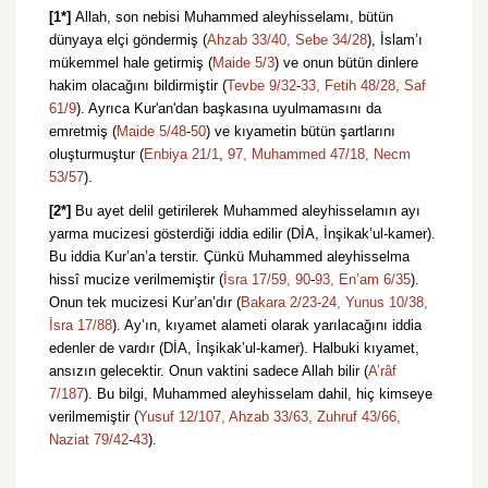
[1*]
Allah, son nebisi Muhammed aleyhisselamı, bütün
dünyaya elçi göndermiş (
Ahzab 33/40,
Sebe 34/28
), İslam’ı
mükemmel hale getirmiş (
Maide 5/3
) ve onun bütün dinlere
hakim olacağını bildirmiştir (
Tevbe 9/32
-
33,
Fetih 48/28,
Saf
61/9
). Ayrıca Kur'an'dan başkasına uyulmamasını da
emretmiş (
Maide 5/48
-
50
) ve kıyametin bütün şartlarını
oluşturmuştur (
Enbiya 21/1
,
97,
Muhammed 47/18,
Necm
53/57
).
[2*]
Bu ayet delil getirilerek Muhammed aleyhisselamın ayı
yarma mucizesi gösterdiği iddia edilir (DİA, İnşikak’ul-kamer).
Bu iddia Kur’an’a terstir. Çünkü Muhammed aleyhisselma
hissî mucize verilmemiştir (
İsra 17/59,
90
-
93,
En’am 6/35
).
Onun tek mucizesi Kur’an’dır (
Bakara 2/23-
24,
Yunus 10/38,
İsra 17/88
). Ay’ın, kıyamet alameti olarak yarılacağını iddia
edenler de vardır (DİA, İnşikak’ul-kamer). Halbuki kıyamet,
ansızın gelecektir. Onun vaktini sadece Allah bilir (
A’râf
7/187
). Bu bilgi, Muhammed aleyhisselam dahil, hiç kimseye
verilmemiştir (
Yusuf 12/107,
Ahzab 33/63,
Zuhruf 43/66,
Naziat 79/42
-
43
).