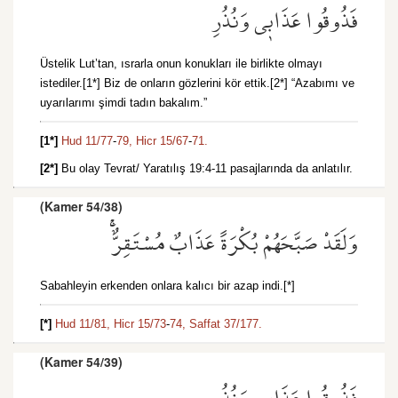
فَذُوقُوا عَذَاب۪ي وَنُذُرِ
Üstelik Lut’tan, ısrarla onun konukları ile birlikte olmayı
istediler.[1*] Biz de onların gözlerini kör ettik.[2*] “Azabımı ve
uyarılarımı şimdi tadın bakalım.”
[1*]
Hud 11/77
-
79,
Hicr 15/67
-
71.
[2*]
Bu olay Tevrat/ Yaratılış 19:4-11 pasajlarında da anlatılır.
(Kamer 54/38)
وَلَقَدْ صَبَّحَهُمْ بُكْرَةً عَذَابٌ مُسْتَقِرٌّۚ
Sabahleyin erkenden onlara kalıcı bir azap indi.[*]
[*]
Hud 11/81,
Hicr 15/73
-
74,
Saffat 37/177.
(Kamer 54/39)