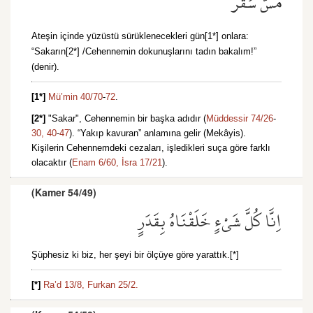
مَسَّ سَقَرَ
Ateşin içinde yüzüstü sürüklenecekleri gün[1*] onlara:
“Sakarın[2*] /Cehennemin dokunuşlarını tadın bakalım!”
(denir).
[1*]
Mü’min 40/70
-
72
.
[2*]
"Sakar", Cehennemin bir başka adıdır (
Müddessir 74/26
-
30,
40
-
47
). “Yakıp kavuran” anlamına gelir (Mekâyis).
Kişilerin Cehennemdeki cezaları, işledikleri suça göre farklı
olacaktır (
Enam 6/60,
İsra 17/21
).
(Kamer 54/49)
اِنَّا كُلَّ شَيْءٍ خَلَقْنَاهُ بِقَدَرٍ
Şüphesiz ki biz, her şeyi bir ölçüye göre yarattık.[*]
[*]
Ra’d 13/8,
Furkan 25/2.