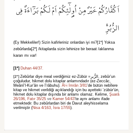
اَكُفَّارُكُمْ خَيْرٌ مِنْ اُو۬لٰٓئِكُمْ اَمْ لَكُمْ بَرَٓاءَةٌ فِي
الزُّبُرِۚ
(Ey Mekkeliler!) Sizin kafirleriniz onlardan iyi mi?[1*] Yoksa
zebûrlarda[2*] /kitaplarda sizin lehinize bir beraat /aklanma
kararı mı var!
[1*]
Duhan 44/37.
Zebûrlar diye meal verdiğimiz ez-Zübür =الزُّبر, zebûr’un
[2*]
çoğuludur, hikmet dolu kitaplar anlamındadır (ez-Zeccâc,
Meânî’l-Kur’ân ve İ’râbuhu).
Âl-i İmrân 3/81
’de bütün nebîlere
kitap ve hikmet verildiği açıklandığı için bu ayetteki ‘zübür’ün,
hikmet dolu kitaplar dışında bir anlamı olamaz. Kelime,
Şuarâ 
26/196,
Fatır 35/25
 ve 
Kamer 54/43
’te aynı anlamı ifade
etmektedir. Bu zebûrlardan biri de Davut aleyhisselama
verilmiştir (
Nisa 4/163,
İsra 17/55
).