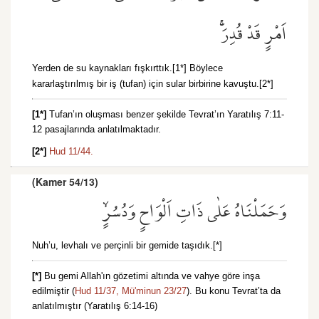
اَمْرٍ قَدْ قُدِرَۚ
Yerden de su kaynakları fışkırttık.[1*] Böylece
kararlaştırılmış bir iş (tufan) için sular birbirine kavuştu.[2*]
[1*]
Tufan’ın oluşması benzer şekilde Tevrat’ın Yaratılış 7:11-
12 pasajlarında anlatılmaktadır.
[2*]
Hud 11/44.
(Kamer 54/13)
وَحَمَلْنَاهُ عَلٰى ذَاتِ اَلْوَاحٍ وَدُسُرٍۙ
Nuh’u, levhalı ve perçinli bir gemide taşıdık.[*]
[*]
Bu gemi Allah'ın gözetimi altında ve vahye göre inşa
edilmiştir (
Hud 11/37,
Mü'minun 23/27
). Bu konu Tevrat’ta da
anlatılmıştır (Yaratılış 6:14-16)