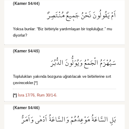
(Kamer 54/44)
اَمْ يَقُولُونَ نَحْنُ جَم۪يعٌ مُنْتَصِرٌ
Yoksa bunlar: “Biz birbiriyle yardımlaşan bir topluluğuz.” mu
diyorlar?
(Kamer 54/45)
سَيُهْزَمُ الْجَمْعُ وَيُوَلُّونَ الدُّبُرَ
Toplulukları yakında bozguna uğratılacak ve birbirlerine sırt
çevirecekler.[*]
[*]
İsra 17/76,
Rum 30/1
-
6.
(Kamer 54/46)
بَلِ السَّاعَةُ مَوْعِدُهُمْ وَالسَّاعَةُ اَدْهٰى وَاَمَرُّ