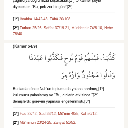
çağırıcıya doğru hızla koşacaklar.[1*] O kafirler şöyle
diyecekler: “Bu, pek zor bir gün!”[2*]
[1*]
İbrahim 14/42
-
43,
Tâhâ 20/108.
[2*]
Furkan 25/26,
Saffat 37/19
-
21,
Müddessir 74/8
-
10,
Nebe
78/40.
(Kamer 54/9)
كَذَّبَتْ قَبْلَهُمْ قَوْمُ نُوحٍ فَكَذَّبُوا عَبْدَنَا
وَقَالُوا مَجْنُونٌ وَازْدُجِرَ
Bunlardan önce Nuh’un toplumu da yalana sarılmış,[1*]
kulumuzu yalanlamış ve "Bu, cinlerin etkisinde."[2*]
demişlerdi; görevini yapması engellenmişti.[3*]
[1*]
Hac 22/42,
Sad 38/12,
Mü’min 40/5,
Kaf 50/12.
[2*]
Mü’minun 23/24
-
25,
Zariyat 51/52.