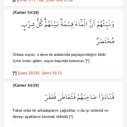
[2*]
A’raf 7/73,
Hud 11/64,
İsra 17/59.
(Kamer 54/28)
وَنَبِّئْهُمْ اَنَّ الْمَٓاءَ قِسْمَةٌ بَيْنَهُمْۚ كُلُّ شِرْبٍ
مُحْتَضَرٌ
Onlara suyun, o deve ile aralarında paylaştırıldığını bildir.
İçme sırası gelen, suyun başında bulunsun.”[*]
[*]
Şuara 26/155,
Şems 91/13.
(Kamer 54/29)
فَنَادَوْا صَاحِبَهُمْ فَتَعَاطٰى فَعَقَرَ
Fakat onlar bir arkadaşlarını çağırdılar; o da işi üstlendi ve
deveyi ayaklarını keserek öldürdü.[*]