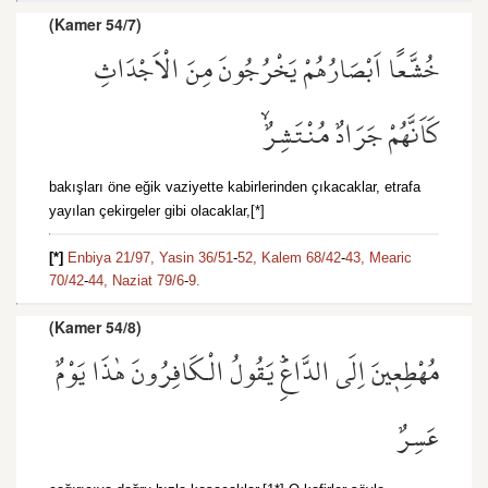
(Kamer 54/7)
خُشَّعًا اَبْصَارُهُمْ يَخْرُجُونَ مِنَ الْاَجْدَاثِ
كَاَنَّهُمْ جَرَادٌ مُنْتَشِرٌۙ
bakışları öne eğik vaziyette kabirlerinden çıkacaklar, etrafa
yayılan çekirgeler gibi olacaklar,[*]
[*]
Enbiya 21/97,
Yasin 36/51
-
52,
Kalem 68/42
-
43,
Mearic
70/42
-
44,
Naziat 79/6
-
9.
(Kamer 54/8)
مُهْطِع۪ينَ اِلَى الدَّاعِۜ يَقُولُ الْكَافِرُونَ هٰذَا يَوْمٌ
عَسِرٌ