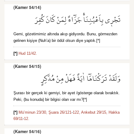
(Kamer 54/14)
تَجْر۪ي بِاَعْيُنِنَاۚ جَزَٓاءً لِمَنْ كَانَ كُفِرَ
Gemi, gözetimimiz altında akıp gidiyordu. Bunu, görmezden
gelinen kişiye (Nuh’a) bir ödül olsun diye yaptık.[*]
[*]
Hud 11/42.
(Kamer 54/15)
وَلَقَدْ تَرَكْنَاهَٓا اٰيَةً فَهَلْ مِنْ مُدَّكِرٍ
Şurası bir gerçek ki gemiyi, bir ayet /gösterge olarak bıraktık.
Peki, (bu konuda) bir bilgisi olan var mı?[*]
[*]
Mü’minun 23/30,
Şuara 26/121
-
122,
Ankebut 29/15,
Hakka
69/11
-
12.
(Kamer 54/16)