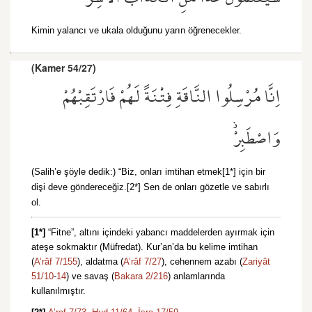
Kimin yalancı ve ukala olduğunu yarın öğrenecekler.
(Kamer 54/27)
اِنَّا مُرْسِلُوا النَّاقَةِ فِتْنَةً لَهُمْ فَارْتَقِبْهُمْ
وَاصْطَبِرْۘ
(Salih’e şöyle dedik:) “Biz, onları imtihan etmek[1*] için bir
dişi deve göndereceğiz.[2*] Sen de onları gözetle ve sabırlı
ol.
[1*]
“Fitne”, altını içindeki yabancı maddelerden ayırmak için
ateşe sokmaktır (Müfredat). Kur’an’da bu kelime imtihan
(
A’râf 7/155
), aldatma (
A’râf 7/27
), cehennem azabı (
Zariyât
51/10
-
14
) ve savaş (
Bakara 2/216
) anlamlarında
kullanılmıştır.