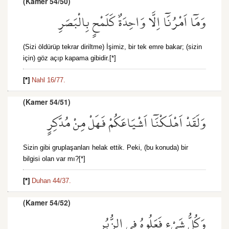
(Kamer 54/50)
وَمَٓا اَمْرُنَٓا اِلَّا وَاحِدَةٌ كَلَمْحٍ بِالْبَصَرِ
(Sizi öldürüp tekrar diriltme) İşimiz, bir tek emre bakar; (sizin
için) göz açıp kapama gibidir.[*]
[*]
Nahl 16/77.
(Kamer 54/51)
وَلَقَدْ اَهْلَكْنَٓا اَشْيَاعَكُمْ فَهَلْ مِنْ مُدَّكِرٍ
Sizin gibi gruplaşanları helak ettik. Peki, (bu konuda) bir
bilgisi olan var mı?[*]
[*]
Duhan 44/37.
(Kamer 54/52)
وَكُلُّ شَيْءٍ فَعَلُوهُ فِي الزُّبُرِ