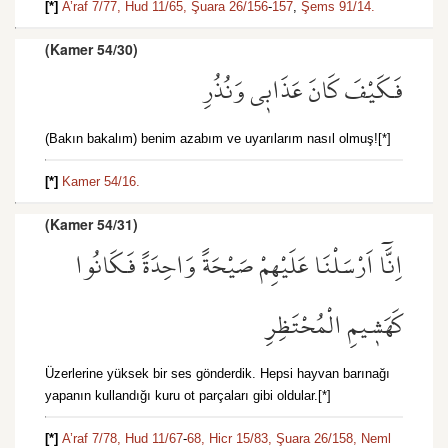
[*]
A’raf 7/77,
Hud 11/65,
Şuara 26/156
-
157
,
Şems 91/14.
(Kamer 54/30)
فَكَيْفَ كَانَ عَذَاب۪ي وَنُذُرِ
(Bakın bakalım) benim azabım ve uyarılarım nasıl olmuş![*]
[*]
Kamer 54/16.
(Kamer 54/31)
اِنَّٓا اَرْسَلْنَا عَلَيْهِمْ صَيْحَةً وَاحِدَةً فَكَانُوا
كَهَش۪يمِ الْمُحْتَظِرِ
Üzerlerine yüksek bir ses gönderdik. Hepsi hayvan barınağı
yapanın kullandığı kuru ot parçaları gibi oldular.[*]
[*]
A’raf 7/78,
Hud 11/67
-
68,
Hicr 15/83,
Şuara 26/158,
Neml