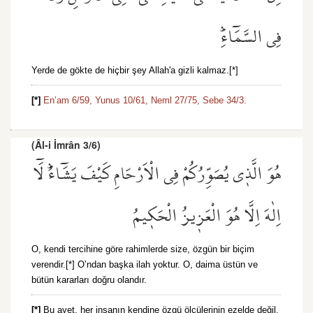
فِي السَّمَٓاءِۜ
Yerde de gökte de hiçbir şey Allah'a gizli kalmaz.[*]
[*]
En’am 6/59,
Yunus 10/61,
Neml 27/75,
Sebe 34/3.
(Âl-i İmrân 3/6)
هُوَ الَّذ۪ي يُصَوِّرُكُمْ فِي الْاَرْحَامِ كَيْفَ يَشَٓاءُۜ لَٓا
اِلٰهَ اِلَّا هُوَ الْعَز۪يزُ الْحَك۪يمُ
O, kendi tercihine göre rahimlerde size, özgün bir biçim
verendir.[*] O’ndan başka ilah yoktur. O, daima üstün ve
bütün kararları doğru olandır.
[*]
Bu ayet, her insanın kendine özgü ölçülerinin ezelde değil,