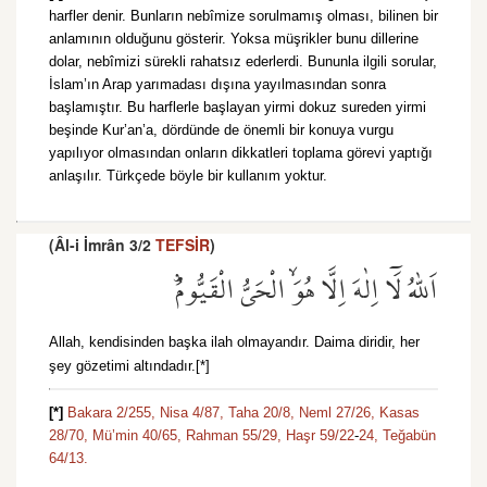
harfler denir. Bunların nebîmize sorulmamış olması, bilinen bir
anlamının olduğunu gösterir. Yoksa müşrikler bunu dillerine
dolar, nebîmizi sürekli rahatsız ederlerdi. Bununla ilgili sorular,
İslam’ın Arap yarımadası dışına yayılmasından sonra
başlamıştır. Bu harflerle başlayan yirmi dokuz sureden yirmi
beşinde Kur’an’a, dördünde de önemli bir konuya vurgu
yapılıyor olmasından onların dikkatleri toplama görevi yaptığı
anlaşılır. Türkçede böyle bir kullanım yoktur.
(Âl-i İmrân 3/2
TEFSİR
)
اَللّٰهُ لَٓا اِلٰهَ اِلَّا هُوَۙ الْحَيُّ الْقَيُّومُۜ
Allah, kendisinden başka ilah olmayandır. Daima diridir, her
şey gözetimi altındadır.[*]
[*]
Bakara 2/255,
Nisa 4/87,
Taha 20/8,
Neml 27/26,
Kasas
28/70,
Mü’min 40/65,
Rahman 55/29,
Haşr 59/22
-
24,
Teğabün
64/13.