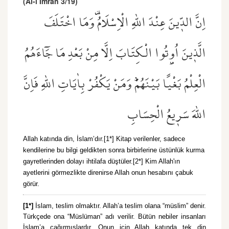
(Âl-i İmrân 3/19)
اِنَّ الدّ۪ينَ عِنْدَ اللّٰهِ الْاِسْلَامُ۠ وَمَا اخْتَلَفَ
الَّذ۪ينَ اُو۫تُوا الْكِتَابَ اِلَّا مِنْ بَعْدِ مَا جَٓاءَهُمُ
الْعِلْمُ بَغْيًا بَيْنَهُمْۜ وَمَنْ يَكْفُرْ بِاٰيَاتِ اللّٰهِ فَاِنَّ
اللّٰهَ سَر۪يعُ الْحِسَابِ
Allah katında din, İslam’dır.[1*] Kitap verilenler, sadece
kendilerine bu bilgi geldikten sonra birbirlerine üstünlük kurma
gayretlerinden dolayı ihtilafa düştüler.[2*] Kim Allah'ın
ayetlerini görmezlikte direnirse Allah onun hesabını çabuk
görür.
[1*]
İslam, teslim olmaktır. Allah’a teslim olana “müslim” denir.
Türkçede ona “Müslüman” adı verilir. Bütün nebiler insanları
İslam’a çağırmışlardır. Onun için Allah katında tek din