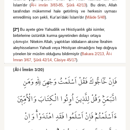
İslam'dır (
Âl-i imrân 3/83
-
85,
Şûrâ 42/13
). Bu dinin, Allah
tarafından mükemmel hale getirilmiş ve herkesin uyması
emredilmiş son şekli, Kur’an’daki İslam'dır (
Mâide 5/48
).
[2*]
Bu ayete göre Yahudilik ve Hristiyanlık gibi isimler,
birbirlerine üstünlük kurma gayretinden dolayı ortaya
çıkmıştır. Nitekim Allah, yaptıkları iddiaların aksine İbrahim
aleyhisselamın Yahudi veya Hristiyan olmadığını hep doğruya
yönelen bir müslim olduğunu bildirmiştir (
Bakara 2/213,
Âl-i
İmran 3/67,
Şûrâ 42/14,
Câsiye 45/17
).
(Âl-i İmrân 3/20)
فَاِنْ حَٓاجُّوكَ فَقُلْ اَسْلَمْتُ وَجْهِيَ لِلّٰهِ وَمَنِ
اتَّبَعَنِۜ وَقُلْ لِلَّذ۪ينَ اُو۫تُوا الْكِتَابَ وَالْاُمِّيّ۪نَ
ءَاَسْلَمْتُمْۜ فَاِنْ اَسْلَمُوا فَقَدِ اهْتَدَوْاۚ وَاِنْ