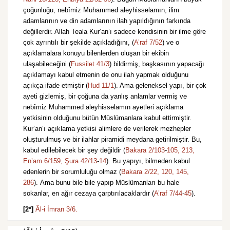
çoğunluğu, nebîmiz Muhammed aleyhisselamın, ilim
adamlarının ve din adamlarının ilah yapıldığının farkında
değillerdir. Allah Teala Kur’an’ı sadece kendisinin bir ilme göre
çok ayrıntılı bir şekilde açıkladığını, (
A’raf 7/52
) ve o
açıklamalara konuyu bilenlerden oluşan bir ekibin
ulaşabileceğini (
Fussilet 41/3
) bildirmiş, başkasının yapacağı
açıklamayı kabul etmenin de onu ilah yapmak olduğunu
açıkça ifade etmiştir (
Hud 11/1
). Ama geleneksel yapı, bir çok
ayeti gizlemiş, bir çoğuna da yanlış anlamlar vermiş ve
nebîmiz Muhammed aleyhisselamın ayetleri açıklama
yetkisinin olduğunu bütün Müslümanlara kabul ettirmiştir.
Kur’an’ı açıklama yetkisi alimlere de verilerek mezhepler
oluşturulmuş ve bir ilahlar piramidi meydana getirilmiştir. Bu,
kabul edilebilecek bir şey değildir (
Bakara 2/103
-
105,
213,
En’am 6/159,
Şura 42/13
-
14
). Bu yapıyı, bilmeden kabul
edenlerin bir sorumluluğu olmaz (
Bakara 2/22,
120,
145,
286
). Ama bunu bile bile yapıp Müslümanları bu hale
sokanlar, en ağır cezaya çarptırılacaklardır (
A’raf 7/44
-
45
).
[2*]
Âl-i İmran 3/6.