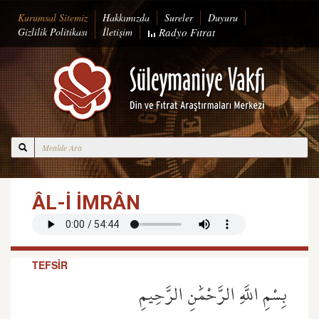
Kurumsal Sitemiz
Hakkımızda
Sureler
Duyuru
Gizlilik Politikası
İletişim
Radyo
Fıtrat
ÂL-İ İMRÂN
TEFSİR
بِسْمِ اللَّهِ الرَّحْمَٰنِ الرَّحِيمِ