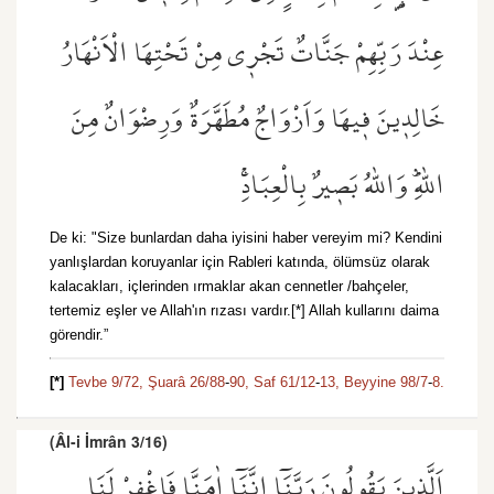
عِنْدَ رَبِّهِمْ جَنَّاتٌ تَجْر۪ي مِنْ تَحْتِهَا الْاَنْهَارُ
خَالِد۪ينَ ف۪يهَا وَاَزْوَاجٌ مُطَهَّرَةٌ وَرِضْوَانٌ مِنَ
اللّٰهِۜ وَاللّٰهُ بَص۪يرٌ بِالْعِبَادِۚ
De ki: "Size bunlardan daha iyisini haber vereyim mi? Kendini
yanlışlardan koruyanlar için Rableri katında, ölümsüz olarak
kalacakları, içlerinden ırmaklar akan cennetler /bahçeler,
tertemiz eşler ve Allah'ın rızası vardır.[*] Allah kullarını daima
görendir.”
[*]
Tevbe 9/72,
Şuarâ 26/88
-
90,
Saf 61/12
-
13,
Beyyine 98/7
-
8.
(Âl-i İmrân 3/16)
اَلَّذ۪ينَ يَقُولُونَ رَبَّنَٓا اِنَّنَٓا اٰمَنَّا فَاغْفِرْ لَنَا