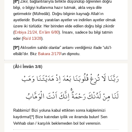
[8*]
Zikir, bağlantılarıyla birlikte düşünülüp öğrenilen doğru
bilgi, o bilgiyi kullanıma hazır tutmak, akla veya dile
getirmektir (Müfredât). Doğru bilginin kaynağı Allah’ın
ayetleridir. Bunlar, yaratılan ayetler ve indirilen ayetler olmak
üzere iki türlüdür. Her birinden elde edilen doğru bilgi zikirdir
(
Enbiya 21/24,
En’âm 6/80
). İnsanı, sadece bu bilgi tatmin
eder (
Ra’d 13/28
).
[9*]
Aklıselim sahibi olanlar” anlamı verdiğimiz ifade “ulü’l-
elbâb”dır. Bkz
Bakara 2/179
’un dipnotu.
(Âl-i İmrân 3/8)
رَبَّنَا لَا تُزِغْ قُلُوبَنَا بَعْدَ اِذْ هَدَيْتَنَا وَهَبْ
لَنَا مِنْ لَدُنْكَ رَحْمَةًۚ اِنَّكَ اَنْتَ الْوَهَّابُ
Rabbimiz! Bizi yoluna kabul ettikten sonra kalplerimizi
kaydırma![*] Bize katından iyilik ve ikramda bulun! Sen
Vehhab olan / karşılık beklemeden bol bol verensin.