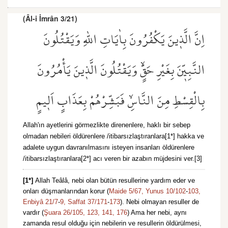
(Âl-i İmrân 3/21)
اِنَّ الَّذ۪ينَ يَكْفُرُونَ بِاٰيَاتِ اللّٰهِ وَيَقْتُلُونَ
النَّبِيّ۪نَ بِغَيْرِ حَقٍّۙ وَيَقْتُلُونَ الَّذ۪ينَ يَأْمُرُونَ
بِالْقِسْطِ مِنَ النَّاسِۙ فَبَشِّرْهُمْ بِعَذَابٍ اَل۪يمٍ
Allah'ın ayetlerini görmezlikte direnenlere, haklı bir sebep
olmadan nebileri öldürenlere /itibarsızlaştıranlara[1*] hakka ve
adalete uygun davranılmasını isteyen insanları öldürenlere
/itibarsızlaştıranlara[2*] acı veren bir azabın müjdesini ver.[3]
[1*]
Allah Teâlâ, nebi olan bütün resullerine yardım eder ve
onları düşmanlarından korur (
Maide 5/67,
Yunus 10/102
-
103,
Enbiyâ 21/7
-
9,
Saffat 37/171
-
173
). Nebi olmayan resuller de
vardır (
Şuara 26/105,
123,
141,
176
) Ama her nebi, aynı
zamanda resul olduğu için nebilerin ve resullerin öldürülmesi,