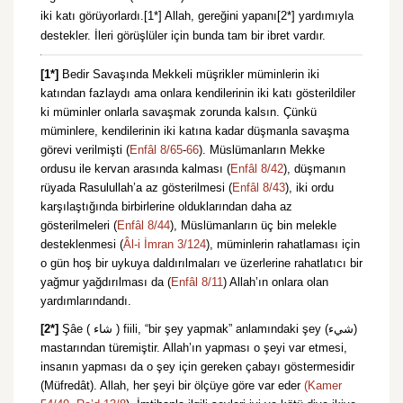
iki katı görüyorlardı.[1*] Allah, gereğini yapanı[2*] yardımıyla
destekler. İleri görüşlüler için bunda tam bir ibret vardır.
[1*]
Bedir Savaşında Mekkeli müşrikler müminlerin iki
katından fazlaydı ama onlara kendilerinin iki katı gösterildiler
ki müminler onlarla savaşmak zorunda kalsın. Çünkü
müminlere, kendilerinin iki katına kadar düşmanla savaşma
görevi verilmişti (
Enfâl 8/65
-
66
). Müslümanların Mekke
ordusu ile kervan arasında kalması (
Enfâl 8/42
), düşmanın
rüyada Rasulullah’a az gösterilmesi (
Enfâl 8/43
), iki ordu
karşılaştığında birbirlerine olduklarından daha az
gösterilmeleri (
Enfâl 8/44
), Müslümanların üç bin melekle
desteklenmesi (
Âl-i İmran 3/124
), müminlerin rahatlaması için
o gün hoş bir uykuya daldırılmaları ve üzerlerine rahatlatıcı bir
yağmur yağdırılması da (
Enfâl 8/11
) Allah’ın onlara olan
yardımlarındandı.
[2*]
Şâe ( شاء ) fiili, “bir şey yapmak” anlamındaki şey (شيء)
mastarından türemiştir. Allah’ın yapması o şeyi var etmesi,
insanın yapması da o şey için gereken çabayı göstermesidir
(Müfredât). Allah, her şeyi bir ölçüye göre var eder
(Kamer