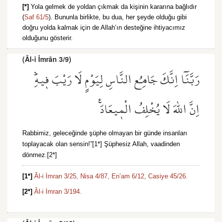
[*]
Yola gelmek de yoldan çıkmak da kişinin kararına bağlıdır
(
Saf 61/5
). Bununla birlikte, bu dua, her şeyde olduğu gibi
doğru yolda kalmak için de Allah’ın desteğine ihtiyacımız
olduğunu gösterir.
(Âl-i İmrân 3/9)
رَبَّنَٓا اِنَّكَ جَامِعُ النَّاسِ لِيَوْمٍ لَا رَيْبَ ف۪يهِۜ
اِنَّ اللّٰهَ لَا يُخْلِفُ الْم۪يعَادَ۟
Rabbimiz, geleceğinde şüphe olmayan bir günde insanları
toplayacak olan sensin!”[1*] Şüphesiz Allah, vaadinden
dönmez.[2*]
[1*]
Âl-i İmran 3/25,
Nisa 4/87,
En’am 6/12,
Casiye 45/26.
[2*]
Âl-i İmran 3/194.