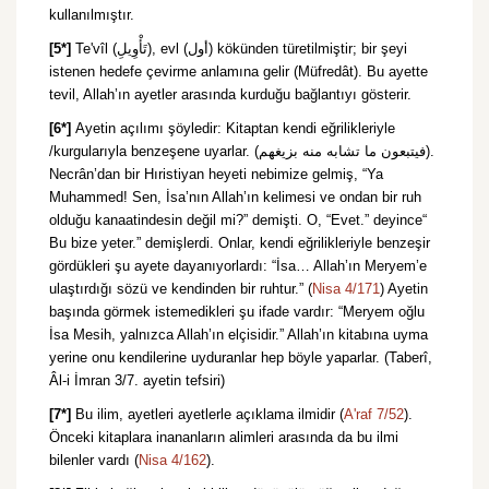
kullanılmıştır.
[5*]
Te'vîl (تَأْوِيلِ), evl (أول) kökünden türetilmiştir; bir şeyi
istenen hedefe çevirme anlamına gelir (Müfredât). Bu ayette
tevil, Allah’ın ayetler arasında kurduğu bağlantıyı gösterir.
[6*]
Ayetin açılımı şöyledir: Kitaptan kendi eğrilikleriyle
/kurgularıyla benzeşene uyarlar. (فيتبعون ما تشابه منه بزيغهم).
Necrân’dan bir Hıristiyan heyeti nebimize gelmiş, “Ya
Muhammed! Sen, İsa’nın Allah’ın kelimesi ve ondan bir ruh
olduğu kanaatindesin değil mi?” demişti. O, “Evet.” deyince“
Bu bize yeter.” demişlerdi. Onlar, kendi eğrilikleriyle benzeşir
gördükleri şu ayete dayanıyorlardı: “İsa… Allah’ın Meryem’e
ulaştırdığı sözü ve kendinden bir ruhtur.” (
Nisa 4/171
) Ayetin
başında görmek istemedikleri şu ifade vardır: “Meryem oğlu
İsa Mesih, yalnızca Allah’ın elçisidir.” Allah’ın kitabına uyma
yerine onu kendilerine uyduranlar hep böyle yaparlar. (Taberî,
Âl-i İmran 3/7. ayetin tefsiri)
[7*]
Bu ilim, ayetleri ayetlerle açıklama ilmidir (
A'raf 7/52
).
Önceki kitaplara inananların alimleri arasında da bu ilmi
bilenler vardı (
Nisa 4/162
).