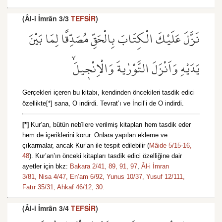
(Âl-i İmrân 3/3
TEFSİR
)
نَزَّلَ عَلَيْكَ الْكِتَابَ بِالْحَقِّ مُصَدِّقًا لِمَا بَيْنَ
يَدَيْهِ وَاَنْزَلَ التَّوْرٰيةَ وَالْاِنْج۪يلَۙ
Gerçekleri içeren bu kitabı, kendinden öncekileri tasdik edici
özellikte[*] sana, O indirdi. Tevrat’ı ve İncil’i de O indirdi.
[*]
Kur’an, bütün nebîlere verilmiş kitapları hem tasdik eder
hem de içeriklerini korur. Onlara yapılan ekleme ve
çıkarmalar, ancak Kur’an ile tespit edilebilir (
Mâide 5/15
-
16,
48
). Kur’an’ın önceki kitapları tasdik edici özelliğine dair
ayetler için bkz:
Bakara 2/41,
89,
91,
97
,
Âl-i İmran
3/81,
Nisa 4/47,
En’am 6/92,
Yunus 10/37,
Yusuf 12/111,
Fatır 35/31,
Ahkaf 46/12,
30.
(Âl-i İmrân 3/4
TEFSİR
)