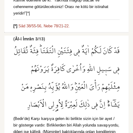
Kâfirlik edenlere de ki: “Yakında mağlup olacak ve
cehenneme götürüleceksiniz! Orası ne kötü bir istirahat
yeridir!”[*]
[*]
Sâd 38/55
-
56,
Nebe 78/21
-
22.
(Âl-i İmrân 3/13)
قَدْ كَانَ لَكُمْ اٰيَةٌ ف۪ي فِئَتَيْنِ الْتَقَتَاۜ فِئَةٌ تُقَاتِلُ
ف۪ي سَب۪يلِ اللّٰهِ وَاُخْرٰى كَافِرَةٌ يَرَوْنَهُمْ
مِثْلَيْهِمْ رَأْيَ الْعَيْنِۜ وَاللّٰهُ يُؤَيِّدُ بِنَصْرِه۪ مَنْ
يَشَٓاءُۜ اِنَّ ف۪ي ذٰلِكَ لَعِبْرَةً لِاُو۬لِي الْاَبْصَارِ
(Bedir’de) Karşı karşıya gelen iki birlikte sizin için bir ayet /
bir gösterge vardır. Birliklerden biri Allah yolunda savaşıyordu,
diğeri ise kâfirdi. (Müminler) baktıklarında onları kendilerinin