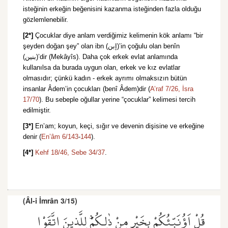
isteğinin erkeğin beğenisini kazanma isteğinden fazla olduğu
gözlemlenebilir.
[2*]
Çocuklar diye anlam verdiğimiz kelimenin kök anlamı “bir
şeyden doğan şey” olan ibn (إبن)’in çoğulu olan benîn
(بنين)’dir (Mekâyîs). Daha çok erkek evlat anlamında
kullanılsa da burada uygun olan, erkek ve kız evlatlar
olmasıdır; çünkü kadın - erkek ayrımı olmaksızın bütün
insanlar Âdem’in çocukları (benî Âdem)dir (
A’raf 7/26,
İsra
17/70
). Bu sebeple oğullar yerine “çocuklar” kelimesi tercih
edilmiştir.
[3*]
En’am; koyun, keçi, sığır ve devenin dişisine ve erkeğine
denir (
En’âm 6/143
-
144
).
[4*]
Kehf 18/46,
Sebe 34/37
.
(Âl-i İmrân 3/15)
قُلْ اَؤُ۬نَبِّئُكُمْ بِخَيْرٍ مِنْ ذٰلِكُمْۜ لِلَّذ۪ينَ اتَّقَوْا