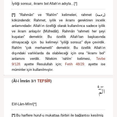
İyiliği sonsuz, ikramı bol Allah’ın adıyla...[*]
[*]
"Rahmân” ve “Rahîm" kelimeleri, rahmet (رحمة)
kökündendir. Rahmet, iyilik ve ikramı gerektiren incelik
anlamındadır. Allah’ın özelliği olarak kullanılınca sadece iyilik
ve ikram anlaşılır (Müfredât). Rahmân “rahmeti her şeyi
kuşatan” demektir. Bu özellik Allah’tan başkasında
olmayacağı için bu kelimeyi “iyiliği sonsuz” diye çevirdik.
Rahîm “çok merhametli” demektir. Bu özellik Allah’ın
dışındaki varlıklarda da olabileceği için ona "ikramı bol"
anlamını verdik. Nitekim ‘rahîm’ kelimesi,
Tevbe
9/128.
ayette Resulullah için;
Fetih 48/29.
ayette ise
müminler için kullanılmıştır.
(Âl-i İmrân 3/1
TEFSİR
)
الٓمٓۚ
Elif-Lâm-Mîm![*]
[*]
Bu harflere huruf-u mukattaa /birbiri ile bağlantısı kesilmiş