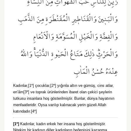
زُيِّنَ لِلنَّاسِ حُبُّ الشَّهَوَاتِ مِنَ النِّسَٓاءِ
وَالْبَن۪ينَ وَالْقَنَاط۪يرِ الْمُقَنْطَرَةِ مِنَ الذَّهَبِ
وَالْفِضَّةِ وَالْخَيْلِ الْمُسَوَّمَةِ وَالْاَنْعَامِ
وَالْحَرْثِۜ ذٰلِكَ مَتَاعُ الْحَيٰوةِ الدُّنْيَاۚ وَاللّٰهُ
عِنْدَهُ حُسْنُ الْمَاٰبِ
Kadınlar,[1*] çocuklar,[2*] yığınla altın ve gümüş, cins atlar,
en’âm[3*] ve toprak ürünlerinden ibaret olan çekici şeylerin
tutkusu insanlara hoş gösterilmiştir. Bunlar, dünya hayatının
menfaatleridir. Oysa varılıp kalınacak yerin güzeli Allah
katındadır.[4*]
[1*]
Kadınlar, kadın erkek her insana hoş gösterilmiştir.
Nitekim bir kadının diğer kadınların beğenisini kazanma