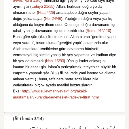
54/49,
Ra’d 13/8
). İmtihanla ilgili şeyleri iyi ve kötü diye ikiye
ayırmıştır (
Enbiyâ 21/35
). Allah, herkesin doğru yolda
olmasını ister (
Nisa 4/26
) ama sadece doğru şeyler yapanı
doğru yolda sayar (
Nur 24/46
). Yaptığının doğru veya yanlış
olduğunu da kişiye ilham eder. Onun için doğru davrananın içi
rahat, yanlış davrananın içi de sıkıntılı olur (
Şems 91/7
-
10
).
Buna göre şâe (شاء) fiilinin öznesi Allah olursa “gerekeni yaptı
veya yarattı”, insan olursa “gereğini yaptı” anlamında olur.
Allah insanlara, tercihlerine göre davranma hürriyeti
vermeseydi hiç kimse yanlış bir şey yapamaz ve imtihan diye
bir şey de olmazdı (
Nahl 16/93
). Yanlış kader anlayışını
imanın bir esası gibi İslam’a yerleştirmek isteyenler, büyük bir
çarpıtma yaparak şâe (شاء) fiiline irade yani isteme ve dileme
anlamı vermiş; bunu, tefsirlere hatta sözlüklere bile
yerleştirerek birçok ayetin mealini bozmuşlardır.
Bkz:
http://www.suleymaniyevakfi.org/akaid-
arastirmalari/kuranda-sey-mesiet-irade-ve-fitrat.html
(Âl-i İmrân 3/14)