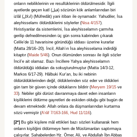
onların nebiliklerinin ve resullüklerinin öldürülmesidir. İlgili
ayetlerde geçen katl (قتل) sözünün kök anlamlarından biri
izlâl (اذلال) (Müfredât) yani itibarı ile oynamadır. Yahudiler, İsa
aleyhisselamı öldürdüklerini söylerler (
Nisa 4/157
).
Hıristiyanlar da sistemlerini, İsa aleyhisselamın çarmıha
gerilip defnedilmesinden üç gün sonra kabrinden çıkarak
Celile’de 11 havarisine gö­ründüğü iddiası üzerine kurarlar
(Matta 28/16–20). İncil, Allah’ın İsa aleyhisselama indirdiği
kitaptır (
Maide 5/46
). Onun ölümünden sonrası ile ilgili sözler
İncil’e ait olamaz. Bazı İncillere Yahya aleyhisselamın
öldürüldüğü iddiaları da sokuşturulmuştur (Matta 14/3-12,
Markos 6/17-29). Hâlbuki Kur’an, bu iki nebinin
öldürüldüklerinden değil, öldüklerinden söz eder ve öldükleri
gün tam bir güven içinde olduklarını bildirir (
Meryem 19/15
ve
33
). Nebiler gibi dürüst davranmaya davet eden insanların
kişiliklerini öldürme gayretleri de eskiden olduğu gibi bugün de
devam etmektedir. Allah onlara da düşmanlarından kurtarma
sözü vermiştir (
A’râf 7/163
-
166,
Hud 11/116
).
[2*]
Bu gibi kişilere mâl ettikleri bazı sözleri kullanarak hem
onların kişiliğini öldürmeye hem de Müslümanları saptırmaya
çalışırlar. Sahabelerden Hz. Ömer, Ali, ve Abdullah İbn Abbas