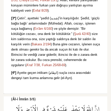
2/53,
Enbiya 21/48,
Furkan 25/1
). Allah, kendini yanlışlardan
koruyan müminlere furkan yani doğruyu yanlıştan ayırma
kabiliyeti verir (
Enfal 8/29
).
[3*]
Çetin”, ayetteki “şedîd (شديد)”in karşılığıdır. Şedîd, ‘güçlü
bağla bağlı’ anlamındadır (Müfredat). Allah, cezayı, işlenen
suça bağlamış (
En'âm 6/160
) ve şöyle demiştir: “Bir
kötülüğün cezası, ona denk bir kötülüktür.” (
Şurâ 42/40
) size
kim saldırırsa ona, size yaptığı saldırıya denk bir saldırı ile
karşılık verin (
Bakara 2/194
) Buna göre cezanın, işlenen suça
denk olması gerekir bu da ancak suçun iki katı ile olur.
Birincisi ile verdiği zarar giderilir, ikincisi ile de o zarara denk
bir zarara sokulur. Bu ceza prensibi, cehennemde de
uygulanır (
A’raf 7/38,
Furkan 25/68
-
69
).
[4*]
Ayette geçen intikam (انتِقَام) suçla ceza arasındaki
dengeyi tam kurma anlamına gelir (el-Ayn).
(Âl-i İmrân 3/5)
اِنَّ اللّٰهَ لَا يَخْفٰى عَلَيْهِ شَيْءٌ فِي الْاَرْضِ وَلَا