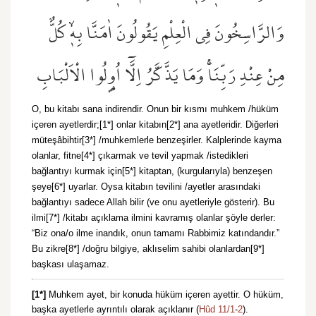
وَالرَّاسِخُونَ فِي الْعِلْمِ يَقُولُونَ اٰمَنَّا بِه۪ۙ كُلٌّ
مِنْ عِنْدِ رَبِّنَاۚ وَمَا يَذَّكَّرُ اِلَّٓا اُو۬لُوا الْاَلْبَابِ
O, bu kitabı sana indirendir. Onun bir kısmı muhkem /hüküm
içeren ayetlerdir;[1*] onlar kitabın[2*] ana ayetleridir. Diğerleri
müteşâbihtir[3*] /muhkemlerle benzeşirler. Kalplerinde kayma
olanlar, fitne[4*] çıkarmak ve tevil yapmak /istedikleri
bağlantıyı kurmak için[5*] kitaptan, (kurgularıyla) benzeşen
şeye[6*] uyarlar. Oysa kitabın tevilini /ayetler arasındaki
bağlantıyı sadece Allah bilir (ve onu ayetleriyle gösterir). Bu
ilmi[7*] /kitabı açıklama ilmini kavramış olanlar şöyle derler:
“Biz ona/o ilme inandık, onun tamamı Rabbimiz katındandır.”
Bu zikre[8*] /doğru bilgiye, aklıselim sahibi olanlardan[9*]
başkası ulaşamaz.
[1*]
Muhkem ayet, bir konuda hüküm içeren ayettir. O hüküm,
başka ayetlerle ayrıntılı olarak açıklanır (
Hûd 11/1
-
2
).