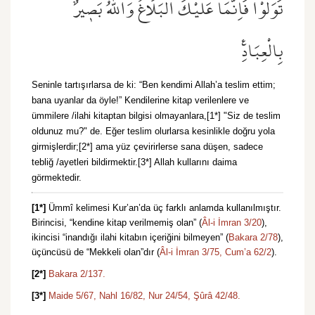
تَوَلَّوْا فَاِنَّمَا عَلَيْكَ الْبَلَاغُۜ وَاللّٰهُ بَص۪يرٌ
بِالْعِبَادِ۟
Seninle tartışırlarsa de ki: “Ben kendimi Allah’a teslim ettim;
bana uyanlar da öyle!” Kendilerine kitap verilenlere ve
ümmilere /ilahi kitaptan bilgisi olmayanlara,[1*] "Siz de teslim
oldunuz mu?" de. Eğer teslim olurlarsa kesinlikle doğru yola
girmişlerdir;[2*] ama yüz çevirirlerse sana düşen, sadece
tebliğ /ayetleri bildirmektir.[3*] Allah kullarını daima
görmektedir.
[1*]
Ümmî kelimesi Kur’an’da üç farklı anlamda kullanılmıştır.
Birincisi, “kendine kitap verilmemiş olan” (
Âl-i İmran 3/20
),
ikincisi “inandığı ilahi kitabın içeriğini bilmeyen” (
Bakara 2/78
),
üçüncüsü de “Mekkeli olan”dır (
Âl-i İmran 3/75,
Cum’a 62/2
).
[2*]
Bakara 2/137.
[3*]
Maide 5/67,
Nahl 16/82,
Nur 24/54,
Şûrâ 42/48.