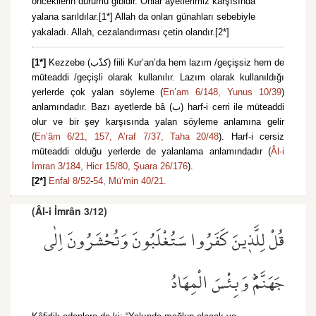
öncekilerin durumu gibidir. Onlar ayetlerimiz karşısında
yalana sarıldılar.[1*] Allah da onları günahları sebebiyle
yakaladı. Allah, cezalandırması çetin olandır.[2*]
[1*]
Kezzebe (كذّب) fiili Kur’an’da hem lazım /geçişsiz hem de
müteaddi /geçişli olarak kullanılır. Lazım olarak kullanıldığı
yerlerde çok yalan söyleme (
En’am 6/148,
Yunus 10/39
)
anlamındadır. Bazı ayetlerde bâ (ب) harf-i cerri ile müteaddi
olur ve bir şey karşısında yalan söyleme anlamına gelir
(
En’âm 6/21,
157,
A’raf 7/37,
Taha 20/48
). Harf-i cersiz
müteaddi olduğu yerlerde de yalanlama anlamındadır (
Âl-i
İmran 3/184,
Hicr 15/80,
Şuara 26/176
).
[2*]
Enfal 8/52
-
54,
Mü’min 40/21.
(Âl-i İmrân 3/12)
قُلْ لِلَّذ۪ينَ كَفَرُوا سَتُغْلَبُونَ وَتُحْشَرُونَ اِلٰى
جَهَنَّمَۜ وَبِئْسَ الْمِهَادُ