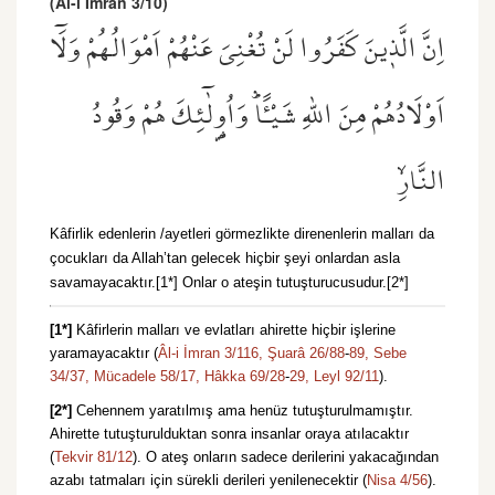
(Âl-i İmrân 3/10)
اِنَّ الَّذ۪ينَ كَفَرُوا لَنْ تُغْنِيَ عَنْهُمْ اَمْوَالُهُمْ وَلَٓا
اَوْلَادُهُمْ مِنَ اللّٰهِ شَيْـًٔاۜ وَاُو۬لٰٓئِكَ هُمْ وَقُودُ
النَّارِۙ
Kâfirlik edenlerin /ayetleri görmezlikte direnenlerin malları da
çocukları da Allah’tan gelecek hiçbir şeyi onlardan asla
savamayacaktır.[1*] Onlar o ateşin tutuşturucusudur.[2*]
[1*]
Kâfirlerin malları ve evlatları ahirette hiçbir işlerine
yaramayacaktır (
Âl-i İmran 3/116,
Şuarâ 26/88
-
89,
Sebe
34/37,
Mücadele 58/17,
Hâkka 69/28
-
29,
Leyl 92/11
).
[2*]
Cehennem yaratılmış ama henüz tutuşturulmamıştır.
Ahirette tutuşturulduktan sonra insanlar oraya atılacaktır
(
Tekvir 81/12
). O ateş onların sadece derilerini yakacağından
azabı tatmaları için sürekli derileri yenilenecektir (
Nisa 4/56
).