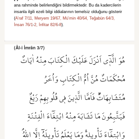
ana rahminde belirlendiğini bildirmektedir. Bu da kadercilerin
insanla ilgili ezeli bilgi iddialarının temelsiz olduğunu gösterir
(
A’raf 7/11,
Meryem 19/67,
Mü’min 40/64,
Teğabün 64/3,
İnsan 76/1
-
2,
İnfitar 82/6
-
8
).
(Âl-i İmrân 3/7)
هُوَ الَّذ۪ٓي اَنْزَلَ عَلَيْكَ الْكِتَابَ مِنْهُ اٰيَاتٌ
مُحْكَمَاتٌ هُنَّ اُمُّ الْكِتَابِ وَاُخَرُ
مُتَشَابِهَاتٌۜ فَاَمَّا الَّذ۪ينَ ف۪ي قُلُوبِهِمْ زَيْغٌ
فَيَتَّبِعُونَ مَا تَشَابَهَ مِنْهُ ابْتِغَٓاءَ الْفِتْنَةِ
وَابْتِغَٓاءَ تَأْو۪يلِه۪ۚ وَمَا يَعْلَمُ تَأْو۪يلَهُٓ اِلَّا اللّٰهُۢ