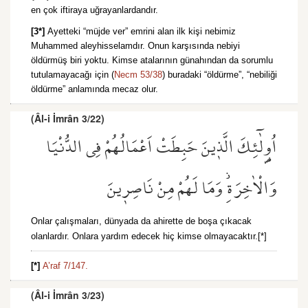
en çok iftiraya uğrayanlardandır.
[3*]
Ayetteki “müjde ver” emrini alan ilk kişi nebimiz
Muhammed aleyhisselamdır. Onun karşısında nebiyi
öldürmüş biri yoktu. Kimse atalarının günahından da sorumlu
tutulamayacağı için (
Necm 53/38
) buradaki “öldürme”, “nebiliği
öldürme” anlamında mecaz olur.
(Âl-i İmrân 3/22)
اُو۬لٰٓئِكَ الَّذ۪ينَ حَبِطَتْ اَعْمَالُهُمْ فِي الدُّنْيَا
وَالْاٰخِرَةِۘ وَمَا لَهُمْ مِنْ نَاصِر۪ينَ
Onlar çalışmaları, dünyada da ahirette de boşa çıkacak
olanlardır. Onlara yardım edecek hiç kimse olmayacaktır.[*]
[*]
A’raf 7/147.
(Âl-i İmrân 3/23)