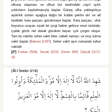
ufkuna ulaşması ve ufkun üst tarafındaki zayıf ışıklı
yıldızların kaybolmasıyla başlar. Güneş ufka yaklaştıkça
aydınlık üstten aşağıya doğru bir kubbe şeklini alır ve alt
taraftaki kara parçası gözükmeye başlar. Kara parçası, ufuk
boyunca uzayan siyah bir çizgi haline gelince onun üstünde,
çıplak gözle net olarak gözüken beyaz ışık çizgisi oluşur.
Tam bu vakitte seher vakti biter, sabah namazı ve oruç tutma
vakti başlar (
Bakara 2/187
). Seher vakti aynı zamanda sahur
vaktidir.
[2*]
Furkan 25/64,
Secde 32/16,
Zümer 39/9,
Zâriyât 51/17
-
18.
(Âl-i İmrân 3/18)
شَهِدَ اللّٰهُ اَنَّهُ لَٓا اِلٰهَ اِلَّا هُوَۙ وَالْمَلٰٓئِكَةُ وَاُو۬لُوا
الْعِلْمِ قَٓائِمًا بِالْقِسْطِۜ لَٓا اِلٰهَ اِلَّا هُوَ الْعَز۪يزُ
الْحَك۪يمُۜ