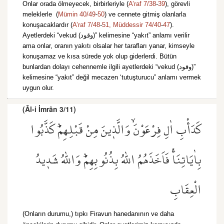
Onlar orada ölmeyecek, birbirleriyle (
A’raf 7/38
-
39
), görevli
meleklerle (
Mümin 40/49
-
50
) ve cennete gitmiş olanlarla
konuşacaklardır (
A’raf 7/48
-
51,
Müddessir 74/40
-
47
).
Ayetlerdeki “vekud (وقود)” kelimesine “yakıt” anlamı verilir
ama onlar, oranın yakıtı olsalar her tarafları yanar, kimseyle
konuşamaz ve kısa sürede yok olup giderlerdi. Bütün
bunlardan dolayı cehennemle ilgili ayetlerdeki “vekud (وقود)”
kelimesine “yakıt” değil mecazen ‘tutuşturucu” anlamı vermek
uygun olur.
(Âl-i İmrân 3/11)
كَدَأْبِ اٰلِ فِرْعَوْنَۙ وَالَّذ۪ينَ مِنْ قَبْلِهِمْۜ كَذَّبُوا
بِاٰيَاتِنَاۚ فَاَخَذَهُمُ اللّٰهُ بِذُنُوبِهِمْۜ وَاللّٰهُ شَد۪يدُ
الْعِقَابِ
(Onların durumu,) tıpkı Firavun hanedanının ve daha