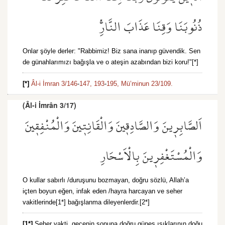
ذُنُوبَنَا وَقِنَا عَذَابَ النَّارِۚ
Onlar şöyle derler: "Rabbimiz! Biz sana inanıp güvendik. Sen
de günahlarımızı bağışla ve o ateşin azabından bizi koru!"[*]
[*]
Âl-i İmran 3/146
-
147,
193
-
195,
Mü’minun 23/109.
(Âl-i İmrân 3/17)
اَلصَّابِر۪ينَ وَالصَّادِق۪ينَ وَالْقَانِت۪ينَ وَالْمُنْفِق۪ينَ
وَالْمُسْتَغْفِر۪ينَ بِالْاَسْحَارِ
O kullar sabırlı /duruşunu bozmayan, doğru sözlü, Allah’a
içten boyun eğen, infak eden /hayra harcayan ve seher
vakitlerinde[1*] bağışlanma dileyenlerdir.[2*]
[1*]
Seher vakti, gecenin sonuna doğru güneş ışıklarının doğu