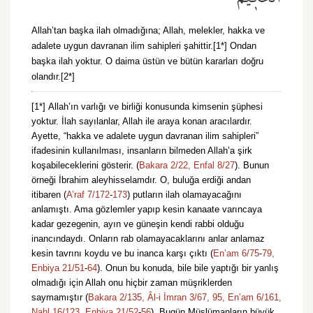
Allah’tan başka ilah olmadığına; Allah, melekler, hakka ve
adalete uygun davranan ilim sahipleri şahittir.[1*] Ondan
başka ilah yoktur. O daima üstün ve bütün kararları doğru
olandır.[2*]
[1*]
Allah’ın varlığı ve birliği konusunda kimsenin şüphesi
yoktur. İlah sayılanlar, Allah ile araya konan aracılardır.
Ayette, “hakka ve adalete uygun davranan ilim sahipleri”
ifadesinin kullanılması, insanların bilmeden Allah’a şirk
koşabileceklerini gösterir. (
Bakara 2/22,
Enfal 8/27
). Bunun
örneği İbrahim aleyhisselamdır. O, buluğa erdiği andan
itibaren (
A’raf 7/172
-
173
) putların ilah olamayacağını
anlamıştı. Ama gözlemler yapıp kesin kanaate varıncaya
kadar gezegenin, ayın ve güneşin kendi rabbi olduğu
inancındaydı. Onların rab olamayacaklarını anlar anlamaz
kesin tavrını koydu ve bu inanca karşı çıktı (
En’am 6/75
-
79,
Enbiya 21/51
-
64
). Onun bu konuda, bile bile yaptığı bir yanlış
olmadığı için Allah onu hiçbir zaman müşriklerden
saymamıştır (
Bakara 2/135,
Âl-i İmran 3/67,
95,
En’am 6/161,
Nahl 16/123,
Enbiya 21/52
-
56
). Bugün Müslümanların büyük