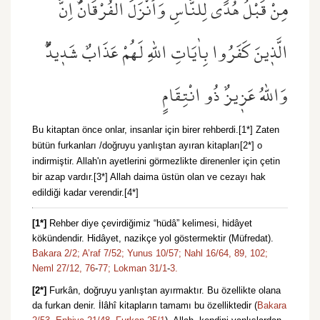
مِنْ قَبْلُ هُدًى لِلنَّاسِ وَاَنْزَلَ الْفُرْقَانَۜ اِنَّ
الَّذ۪ينَ كَفَرُوا بِاٰيَاتِ اللّٰهِ لَهُمْ عَذَابٌ شَد۪يدٌۜ
وَاللّٰهُ عَز۪يزٌ ذُو انْتِقَامٍ
Bu kitaptan önce onlar, insanlar için birer rehberdi.[1*] Zaten
bütün furkanları /doğruyu yanlıştan ayıran kitapları[2*] o
indirmiştir. Allah'ın ayetlerini görmezlikte direnenler için çetin
bir azap vardır.[3*] Allah daima üstün olan ve cezayı hak
edildiği kadar verendir.[4*]
[1*]
Rehber diye çevirdiğimiz “hüdâ” kelimesi, hidâyet
kökündendir. Hidâyet, nazikçe yol göstermektir (Müfredat).
Bakara 2/2;
A’raf 7/52;
Yunus 10/57;
Nahl 16/64,
89,
102;
Neml 27/12,
76
-
77;
Lokman 31/1
-
3.
[2*]
Furkân, doğruyu yanlıştan ayırmaktır. Bu özellikte olana
da furkan denir. İlâhî kitapların tamamı bu özelliktedir (
Bakara