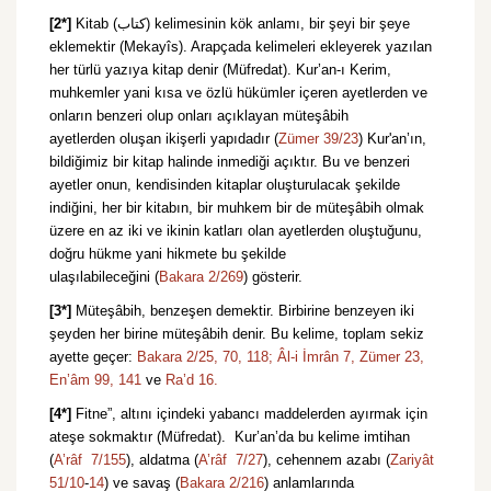
[2*]
Kitab (كتاب) kelimesinin kök anlamı, bir şeyi bir şeye
eklemektir (Mekayîs). Arapçada kelimeleri ekleyerek yazılan
her türlü yazıya kitap denir (Müfredat). Kur’an-ı Kerim,
muhkemler yani kısa ve özlü hükümler içeren ayetlerden ve
onların benzeri olup onları açıklayan müteşâbih
ayetlerden oluşan ikişerli yapıdadır (
Zümer 39/23
) Kur'an’ın,
bildiğimiz bir kitap halinde inmediği açıktır. Bu ve benzeri
ayetler onun, kendisinden kitaplar oluşturulacak şekilde
indiğini, her bir kitabın, bir muhkem bir de müteşâbih olmak
üzere en az iki ve ikinin katları olan ayetlerden oluştuğunu,
doğru hükme yani hikmete bu şekilde
ulaşılabileceğini (
Bakara 2/269
) gösterir.
[3*]
Müteşâbih, benzeşen demektir. Birbirine benzeyen iki
şeyden her birine müteşâbih denir. Bu kelime, toplam sekiz
ayette geçer:
Bakara 2/25,
70,
118;
Âl-i İmrân 7,
Zümer 23,
En’âm 99,
141
ve
Ra’d 16.
[4*]
Fitne”, altını içindeki yabancı maddelerden ayırmak için
ateşe sokmaktır (Müfredat). Kur’an’da bu kelime imtihan
(
A’râf 7/155
), aldatma (
A’râf 7/27
), cehennem azabı (
Zariyât
51/10
-
14
) ve savaş (
Bakara 2/216
) anlamlarında